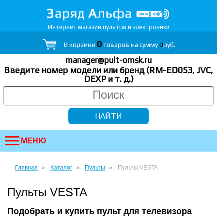
Интернет магазин пультов и электроники
0
В корзине
товаров на сумму
0
руб.
manager@pult-omsk.ru
Введите номер модели или бренд (RM-ED053, JVC,
DEXP
и т. д.
)
МЕНЮ
Главная
Каталог
Пульты
Пульты VESTA
Пульты VESTA
Подобрать и купить пульт для телевизора