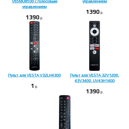
V65MU8500 с голосовым
управлением
управлением
1390
p.
1390
p.
Пульт для VESTA V32LH4300
Пульт для VESTA 32V1200,
43V3400, UV43H1400
1
p.
1390
p.