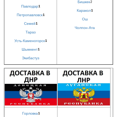
Бишкек
2
Павлодар
1
Каракол
1
Петропавловск
1
Ош
Семей
1
Чолпон-Ата
Тараз
Усть-Каменогорск
1
Шымкент
1
Экибастуз
Горловка
1