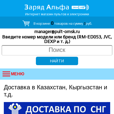
Интернет магазин пультов и электроники
0
В корзине
товаров на сумму
0
руб.
manager@pult-omsk.ru
Введите номер модели или бренд (RM-ED053, JVC,
DEXP
и т. д.
)
МЕНЮ
Доставка в Казахстан, Кыргызстан и
т.д.