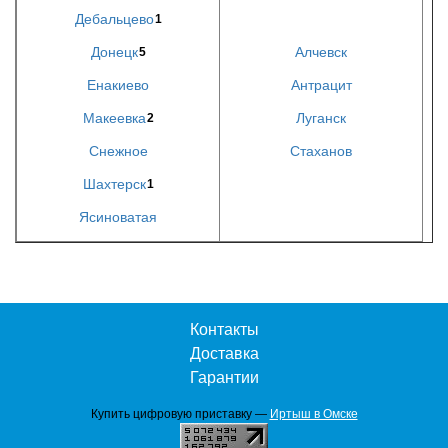
Дебальцево
1
Донецк
Алчевск
5
Енакиево
Антрацит
Макеевка
Луганск
2
Снежное
Стаханов
Шахтерск
1
Ясиноватая
Контакты
Доставка
Гарантии
Купить цифровую приставку —
Иртыш в Омске