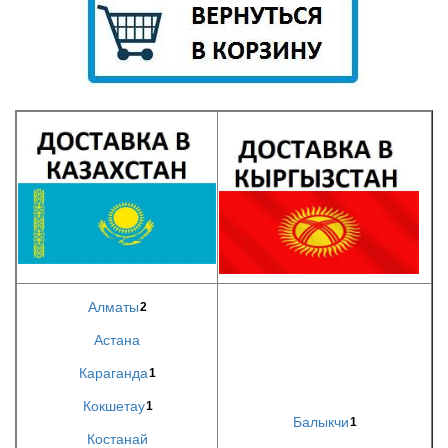
Алматы
2
Астана
Караганда
1
Кокшетау
1
Балыкчи
1
Костанай