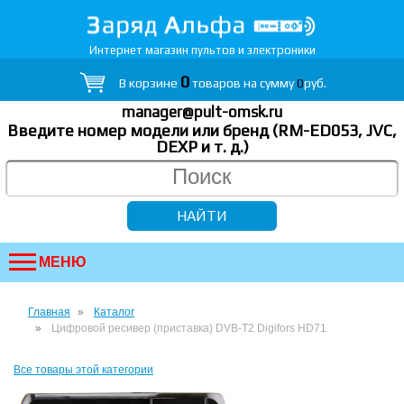
Интернет магазин пультов и электроники
0
В корзине
товаров на сумму
0
руб.
manager@pult-omsk.ru
Введите номер модели или бренд (RM-ED053, JVC,
DEXP
и т. д.
)
МЕНЮ
Главная
Каталог
Цифровой ресивер (приставка) DVB-T2 Digifors HD71
Все товары этой категории