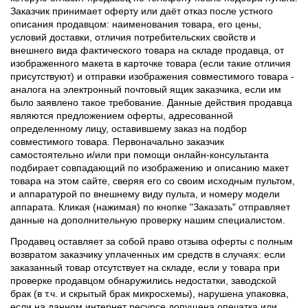
Заказчик принимает оферту или даёт отказ после устного
описания продавцом: наименования товара, его цены,
условий доставки, отличия потребительских свойств и
внешнего вида фактического товара на складе продавца, от
изображенного макета в карточке товара (если такие отличия
присутствуют) и отправки изображения совместимого товара -
аналога на электронный почтовый ящик заказчика, если им
было заявлено такое требование. Данные действия продавца
являются предложением оферты, адресованной
определенному лицу, оставившему заказ на подбор
совместимого товара. Первоначально заказчик
самостоятельно и/или при помощи онлайн-консультанта
подбирает совпадающий по изображению и описанию макет
товара на этом сайте, сверяя его со своим исходным пультом,
и аппаратурой по внешнему виду пульта, и номеру модели
аппарата. Кликая (нажимая) по кнопке "Заказать" отправляет
данные на дополнительную проверку нашим специалистом.
Продавец оставляет за собой право отзыва оферты с полным
возвратом заказчику уплаченных им средств в случаях: если
заказанный товар отсутствует на складе, если у товара при
проверке продавцом обнаружились недостатки, заводской
брак (в т.ч. и скрытый брак микросхемы), нарушена упаковка,
если на данном интернет ресурсе допущена опечатка или