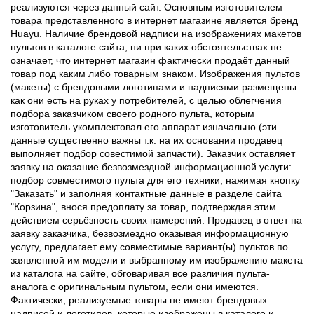
реализуются через данный сайт. Основным изготовителем
товара представленного в интернет магазине является бренд
Huayu. Наличие брендовой надписи на изображениях макетов
пультов в каталоге сайта, ни при каких обстоятельствах не
означает, что интернет магазин фактически продаёт данный
товар под каким либо товарным знаком. Изображения пультов
(макеты) с брендовыми логотипами и надписями размещены
как они есть на руках у потребителей, с целью облегчения
подбора заказчиком своего родного пульта, которым
изготовитель укомплектовал его аппарат изначально (эти
данные существенно важны т.к. на их основании продавец
выполняет подбор совестимой запчасти). Заказчик оставляет
заявку на оказание безвозмездной информационной услуги:
подбор совместимого пульта для его техники, нажимая кнопку
"Заказать" и заполняя контактные данные в разделе сайта
"Корзина", внося предоплату за товар, подтверждая этим
действием серьёзность своих намерений. Продавец в ответ на
заявку заказчика, безвозмездно оказывая информационную
услугу, предлагает ему совместимые вариант(ы) пультов по
заявленной им модели и выбранному им изображению макета
из каталога на сайте, обговаривая все различия пульта-
аналога с оригинальным пультом, если они имеются.
Фактически, реализуемые товары не имеют брендовых
надписей и логотипов, которые изображены в каталоге и