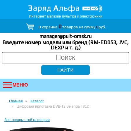
Интернет магазин пультов и электроники
0
В корзине
товаров на сумму
0
руб.
manager@pult-omsk.ru
Введите номер модели или бренд (RM-ED053, JVC,
DEXP
и т. д.
)
МЕНЮ
Главная
Каталог
Цифровая приставка DVB-T2 Selenga T81D
Все товары этой категории