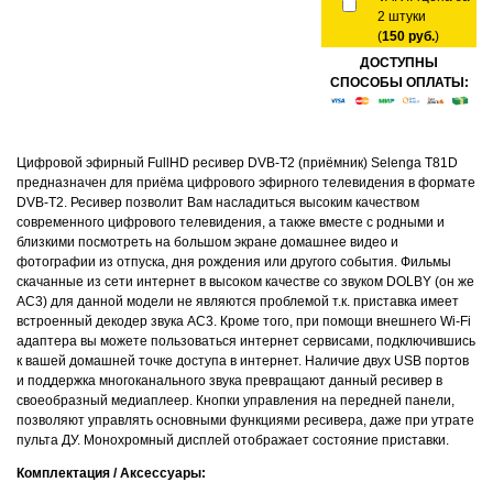
2 штуки
(
150 руб.
)
ДОСТУПНЫ
СПОСОБЫ ОПЛАТЫ:
Цифровой эфирный FullHD ресивер DVB-T2 (приёмник) Selenga T81D
предназначен для приёма цифрового эфирного телевидения в формате
DVB-T2. Ресивер позволит Вам насладиться высоким качеством
современного цифрового телевидения, а также вместе с родными и
близкими посмотреть на большом экране домашнее видео и
фотографии из отпуска, дня рождения или другого события. Фильмы
скачанные из сети интернет в высоком качестве со звуком DOLBY (он же
AC3) для данной модели не являются проблемой т.к. приставка имеет
встроенный декодер звука AC3. Кроме того, при помощи внешнего Wi-Fi
адаптера вы можете пользоваться интернет сервисами, подключившись
к вашей домашней точке доступа в интернет. Наличие двух USB портов
и поддержка многоканального звука превращают данный ресивер в
своеобразный медиаплеер. Кнопки управления на передней панели,
позволяют управлять основными функциями ресивера, даже при утрате
пульта ДУ. Монохромный дисплей отображает состояние приставки.
Комплектация / Аксессуары: