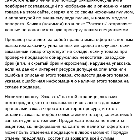
подбирает совпадающий по изображению и описанию макет
товара на этом сайте, сверяя его со своим исходным пультом,
и аппаратурой по внешнему виду пульта, и номеру модели
аппарата. Кликая (нажимая) по кнопке "Заказать" отправляет
данные на дополнительную проверку нашим специалистом.
Продавец оставляет за собой право отзыва оферты с полным
возвратом заказчику уплаченных им средств в случаях: если
заказанный товар отсутствует на складе, если у товара при
проверке продавцом обнаружились недостатки, заводской
брак (в т.ч. и скрытый брак микросхемы), нарушена упаковка,
если на данном интернет ресурсе допущена опечатка или
ошибка в описании этого товара, стоимости данного товара,
указана ошибочная информация о наличии этого товара на
складе продавца.
Нажимая кнопку "Заказать" на этой странице, заказчик
подтверждает, что он ознакомлен и согласен с данными
правилами заказа через этот интернет ресурс, и готов
оставить заказ на подбор совместимого товара, совместимой
запчасти для его техники. Предоплата товара не является
акцептом, т.к. информация на сайте не является офертой и
может быть отменена продавцом в любой момент. Порядок
отмены предоплаты состоит из возврата всей суммы