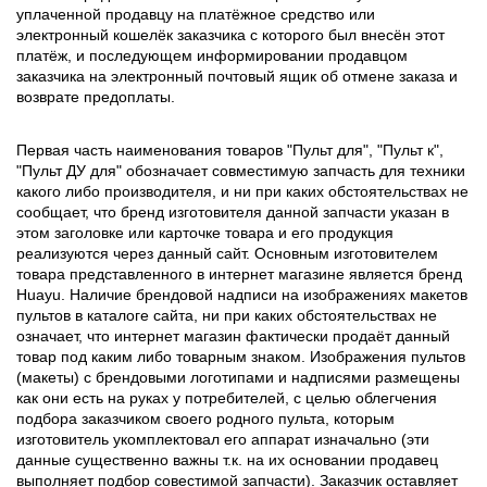
уплаченной продавцу на платёжное средство или
электронный кошелёк заказчика с которого был внесён этот
платёж, и последующем информировании продавцом
заказчика на электронный почтовый ящик об отмене заказа и
возврате предоплаты.
Первая часть наименования товаров "Пульт для", "Пульт к",
"Пульт ДУ для" обозначает совместимую запчасть для техники
какого либо производителя, и ни при каких обстоятельствах не
сообщает, что бренд изготовителя данной запчасти указан в
этом заголовке или карточке товара и его продукция
реализуются через данный сайт. Основным изготовителем
товара представленного в интернет магазине является бренд
Huayu. Наличие брендовой надписи на изображениях макетов
пультов в каталоге сайта, ни при каких обстоятельствах не
означает, что интернет магазин фактически продаёт данный
товар под каким либо товарным знаком. Изображения пультов
(макеты) с брендовыми логотипами и надписями размещены
как они есть на руках у потребителей, с целью облегчения
подбора заказчиком своего родного пульта, которым
изготовитель укомплектовал его аппарат изначально (эти
данные существенно важны т.к. на их основании продавец
выполняет подбор совестимой запчасти). Заказчик оставляет