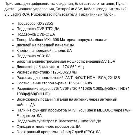
Приставка для цифрового телевидения, Блок сетевого питания, Пульт
дистанционного управления, Батарейки ААА, Кабель соединительный
3,5 Jack-3RCA, Руководство пользователя, Гарантийный талон.
Процессор: GX3235S
Поддержка DVB-T/T2: ДА
Поддержка DVB-C: ДА
Тюнер: Maxliner MXL 608 Материал корпуса: пластик
Дисплей на передней панели: ДА
Кнопки на передней панели: ДА
Поддержка АС3: ДА
Блок питания/потребляемая мощность: внешний/5V 1,5A
Диапазон рабочих частот: 174-862 Mгц
Размеры приставки: 125х63х28 мм.
Разъемы для подключений: ANT IN/OUT, HDMI, RCA, 2ХUSB
Соотношение сторон экрана: 16:9; 4:3; Auto
Разрешение видео: 576i /576P /720P / 1080i /1080p@50(Full HD) /
1080p@60(Full HD)
Возможность подачи питания на антенну через антенный
кабель: ДА
Наличие функции просмотра IPTV , YouTube и MEGOGO через Wi-
Fi адаптер: ДА
Поддержка субтитров и Телетекста / TimeShif: ДА
Функция отложенного просмотра: ДА
Электронный программный гид 7 дней (EPG): ДА