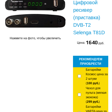
Цифровой
ресивер
(приставка)
DVB-T2
Selenga T81D
Нажмите на фото, чтобы увеличить
1640
Цена:
руб.
РЕКОМЕНДУЕМ
ПРИОБРЕСТИ
Батарейки
Космос цена за
2 штуки
(
100 руб.
)
Чехол для
пульта (мягкая
экокожа)
(
299 руб.
)
Батарейки
VARTA цена за