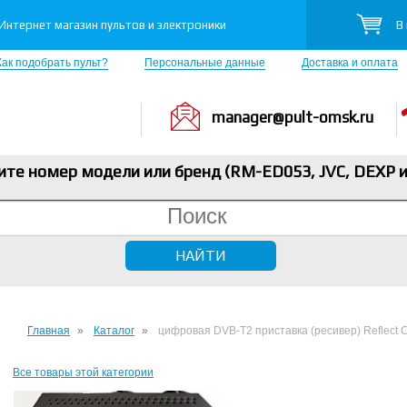
В
Интернет магазин пультов и электроники
Как подобрать пульт?
Персональные данные
Доставка и оплата
manager@pult-omsk.ru
ите номер модели или бренд (RM-ED053, JVC, DEXP
и
Главная
Каталог
цифровая DVB-T2 приставка (ресивер) Reflect 
Все товары этой категории