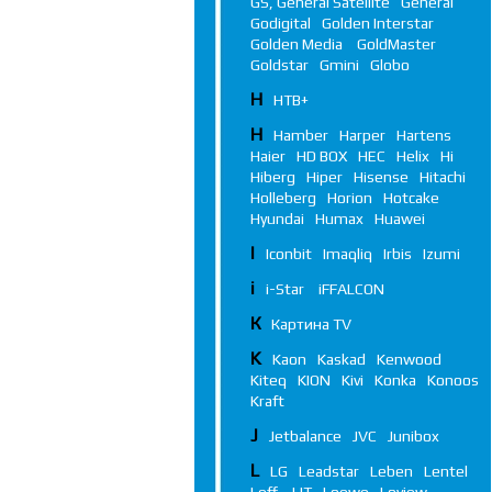
GS, General Satellite
General
Godigital
Golden Interstar
Golden Media
GoldMaster
Goldstar
Gmini
Globo
Н
НТВ+
H
Hamber
Harper
Hartens
Haier
HD BOX
HEC
Helix
Hi
Hiberg
Hiper
Hisense
Hitachi
Holleberg
Horion
Hotcake
Hyundai
Humax
Huawei
I
Iconbit
Imaqliq
Irbis
Izumi
i
i-Star
iFFALСON
К
Картина TV
K
Kaon
Kaskad
Kenwood
Kiteq
KION
Kivi
Konka
Konoos
Kraft
J
Jetbalance
JVC
Junibox
L
LG
Leadstar
Leben
Lentel