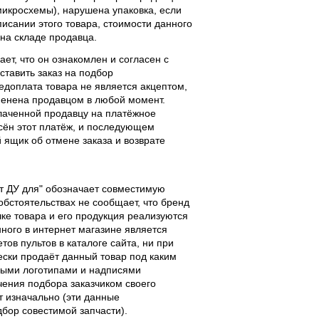
 микросхемы), нарушена упаковка, если
исании этого товара, стоимости данного
 на складе продавца.
ает, что он ознакомлен и согласен с
ставить заказ на подбор
едоплата товара не является акцептом,
тменена продавцом в любой момент.
лаченной продавцу на платёжное
есён этот платёж, и последующем
ящик об отмене заказа и возврате
льт ДУ для" обозначает совместимую
 обстоятельствах не сообщает, что бренд
чке товара и его продукция реализуются
ного в интернет магазине является
ов пультов в каталоге сайта, ни при
чески продаёт данный товар под каким
выми логотипами и надписями
чения подбора заказчиком своего
т изначально (эти данные
дбор совестимой запчасти).