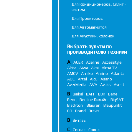
Для Кондиционеров, Сплит -
систем
Для Проекторов
Для Автомагнитол
Для Акустики, колонок
Выбрать пульты по
производителю техники
A
ACER
Aceline
Accesstyle
Akira
Aiwa
Akai
Alma TV
AMCV
Amiko
Amino
Atlanta
AOC
Artel
ARG
Asano
AverMedia
AVA
Avaks
Avest
B
Baikal
BAFF
BBK
Bene
Benq
Beeline Билайн
BigSAT
Blackton
Blauren
Blaupunkt
BQ
Brand
Bravis
В
Витязь
С
Сигнал
Сокол