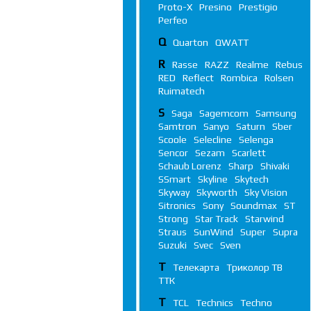
Proto-X
Presino
Prestigio
Perfeo
Q
Quarton
QWATT
R
Rasse
RAZZ
Realme
Rebus
RED
Reflect
Rombica
Rolsen
Ruimatech
S
Saga
Sagemcom
Samsung
Samtron
Sanyo
Saturn
Sber
Scoole
Selecline
Selenga
Sencor
Sezam
Scarlett
Schaub Lorenz
Sharp
Shivaki
SSmart
Skyline
Skytech
Skyway
Skyworth
Sky Vision
Sitronics
Sony
Soundmax
ST
Strong
Star Track
Starwind
Straus
SunWind
Super
Supra
Suzuki
Svec
Sven
Т
Телекарта
Триколор ТВ
ТТК
T
TCL
Technics
Techno