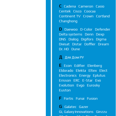
C
Cadena
Cameron
Casio
Centek
Cisco
Coocaa
Continent TV
Crown
Cortland
Changhong
D
Daewoo
D-Color
Defender
Delta systems
Denn
Dexp
DNS
Dialog
Digifors
Digma
Divisat
Distar
Doffler
Dream
Dr. HD
Dune
Д
Для Дом РУ
E
Econ
Edifier
Elenberg
Eldorado
Elekta
Eltex
Elect
Electronics
Energy
Eplutus
Erisson
ERC
E-Star
Evo
Evolution
Evgo
Eurosky
Euston
F
Fortis
Funai
Fusion
G
Galatec
Gazer
Gi, Galaxy Innovations
Ginzzu