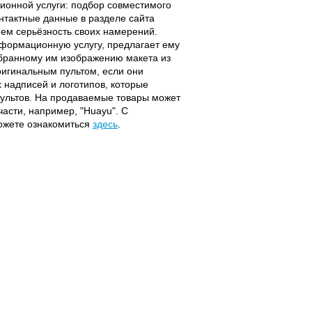
ционной услуги: подбор совместимого
онтактные данные в разделе сайта
ием серьёзность своих намерений.
информационную услугу, предлагает ему
ыбранному им изображению макета из
оригинальным пультом, если они
надписей и логотипов, которые
 пультов. На продаваемые товары может
части, например, "Huayu". С
можете ознакомиться
здесь
.