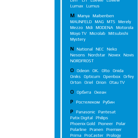
Leff
LIT
Loewe
Loview
Lumax
Lumus
M
Manya
Maibenben
MAUNFELD
MAG
MTS
Merely
Mezzo
Mdi
MODENA
Motorola
Moyo TV
Microlab
Mitsubishi
Mystery
N
National
NEC
Neko
Nesons
Nordstar
Novex
Novis
NORDFROST
O
Odeon
OK.
Olto
Onida
Oniks
Opticum
Openbox
Orfey
Orton
Oriel
Orion
Otau TV
О
Орбита
Океан
Р
Ростелеком
Рубин
P
Panasonic
Pantesat
Patix Digital
Philips
Phoenix Gold
Pioneer
Polar
Polarline
Pranen
Premier
Prima
ProCaster
Prology