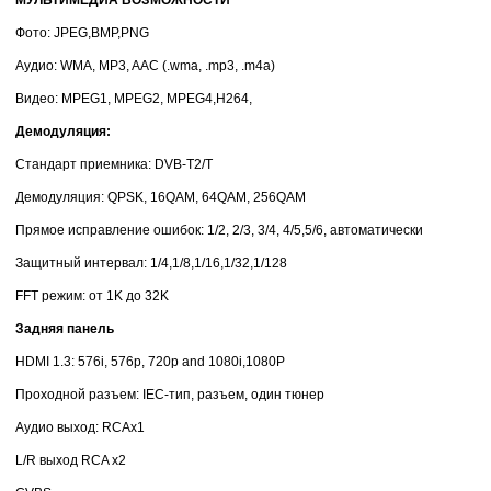
МУЛЬТИМЕДИА ВОЗМОЖНОСТИ
Фото: JPEG,BMP,PNG
Аудио: WMA, MP3, AAC (.wma, .mp3, .m4a)
Видео: MPEG1, MPEG2, MPEG4,H264,
Демодуляция:
Стандарт приемника: DVB-T2/T
Демодуляция: QPSK, 16QAM, 64QAM, 256QAM
Прямое исправление ошибок: 1/2, 2/3, 3/4, 4/5,5/6, автоматически
Защитный интервал: 1/4,1/8,1/16,1/32,1/128
FFT режим: от 1K до 32K
Задняя панель
HDMI 1.3: 576i, 576p, 720p and 1080i,1080P
Проходной разъем: IEC-тип, разъем, один тюнер
Аудио выход: RCAx1
L/R выход RCA x2