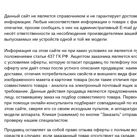
Данный сайт не является справочником и не гарантирует досто
информации. Любые несоответствия информации о товаре с фак
опечатки, просим сообщать о них на административный E-mail д
несёт ответственности за несоблюдение производителями вашей
выпускаемых им устройств одной и той же модели.
Информация на этом сайте ни при каких условиях не является 
положениями статьи 437 ГК РФ. Акцептом заказчика является его
с условиями оферты, которую огласит продавец по телефону пос
оферту или даёт отказ после устного описания продавцом: наим
доставки, отличия потребительских свойств и внешнего вида фак
изображенного макета в карточке товара (если такие отличия пр
совместимого товара - аналога на электронный почтовый ящик з
требование. Данные действия продавца являются предложение
лицу, оставившему заказ на подбор совместимого товара. Перво
при помощи онлайн-консультанта подбирает совпадающий по из
этом сайте, сверяя его со своим исходным пультом, и аппаратур
модели аппарата. Кликая (нажимая) по кнопке "Заказать" отпра
проверку нашим специалистом.
Продавец оставляет за собой право отзыва оферты с полным во
средств в случаях: если заказанный товар отсутствует на складе