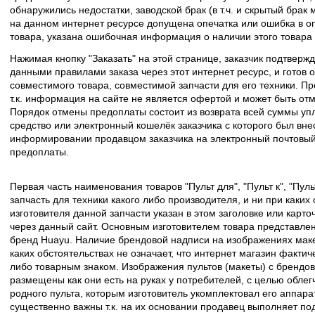
обнаружились недостатки, заводской брак (в т.ч. и скрытый брак
на данном интернет ресурсе допущена опечатка или ошибка в оп
товара, указана ошибочная информация о наличии этого товара
Нажимая кнопку "Заказать" на этой странице, заказчик подтвержд
данными правилами заказа через этот интернет ресурс, и готов о
совместимого товара, совместимой запчасти для его техники. Пр
т.к. информация на сайте не является офертой и может быть о
Порядок отмены предоплаты состоит из возврата всей суммы уп
средство или электронный кошелёк заказчика с которого был вн
информировании продавцом заказчика на электронный почтовый 
предоплаты.
Первая часть наименования товаров "Пульт для", "Пульт к", "Пу
запчасть для техники какого либо производителя, и ни при каких
изготовителя данной запчасти указан в этом заголовке или карто
через данный сайт. Основным изготовителем товара представлен
бренд Huayu. Наличие брендовой надписи на изображениях макет
каких обстоятельствах не означает, что интернет магазин факти
либо товарным знаком. Изображения пультов (макеты) с брендо
размещены как они есть на руках у потребителей, с целью облег
родного пульта, которым изготовитель укомплектовал его аппара
существенно важны т.к. на их основании продавец выполняет по