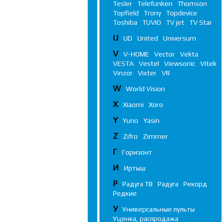
Tesler
Telefunken
Thomson
Topfield
Trony
Topdevice
Toshiba
TUVIO
TV jet
TV Star
U
UD
United
Universum
V
V-HOME
Vector
Vekta
VESTA
Vestel
Viewsonic
Vitek
Vinzor
Vixter
VR
W
World Vision
X
Xiaomi
Xoro
Y
Yuno
Yasin
Z
Zifro
Zimmer
Г
Горизонт
И
Иртыш
Р
Радуга ТВ
Радуга
Рекорд
Редкие
У
Универсальные пульты
Уценка, распродажа