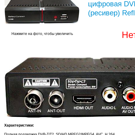
цифровая DVB
(ресивер) Ref
Не
Нажмите на фото, чтобы увеличить
Характеристики:
Полная поддержка DVB-T/T2, SD/HD MPEG2/MPEG4, AVC, H.264