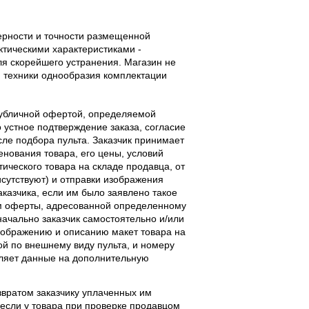
верности и точности размещенной
тическими характеристиками -
ля скорейшего устранения. Магазин не
 техники однообразия комплектации
публичной офертой, определяемой
 устное подтверждение заказа, согласие
ле подбора пульта. Заказчик принимает
енования товара, его цены, условий
тического товара на складе продавца, от
исутствуют) и отправки изображения
аказчика, если им было заявлено такое
м оферты, адресованной определенному
начально заказчик самостоятельно и/или
ображению и описанию макет товара на
ой по внешнему виду пульта, и номеру
вляет данные на дополнительную
звратом заказчику уплаченных им
, если у товара при проверке продавцом