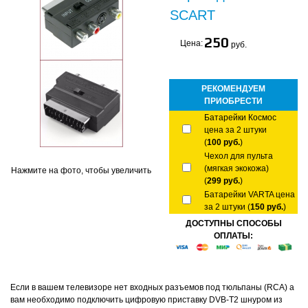
SCART
250
Цена:
руб.
РЕКОМЕНДУЕМ
ПРИОБРЕСТИ
Батарейки Космос
цена за 2 штуки
(
100 руб.
)
Чехол для пульта
(мягкая экокожа)
Нажмите на фото, чтобы увеличить
(
299 руб.
)
Батарейки VARTA цена
за 2 штуки (
150 руб.
)
ДОСТУПНЫ СПОСОБЫ
ОПЛАТЫ:
Если в вашем телевизоре нет входных разъемов под тюльпаны (RCA) а
вам необходимо подключить цифровую приставку DVB-T2 шнуром из