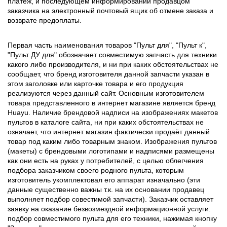
платёж, и последующем информировании продавцом
заказчика на электронный почтовый ящик об отмене заказа и
возврате предоплаты.
Первая часть наименования товаров "Пульт для", "Пульт к",
"Пульт ДУ для" обозначает совместимую запчасть для техники
какого либо производителя, и ни при каких обстоятельствах не
сообщает, что бренд изготовителя данной запчасти указан в
этом заголовке или карточке товара и его продукция
реализуются через данный сайт. Основным изготовителем
товара представленного в интернет магазине является бренд
Huayu. Наличие брендовой надписи на изображениях макетов
пультов в каталоге сайта, ни при каких обстоятельствах не
означает, что интернет магазин фактически продаёт данный
товар под каким либо товарным знаком. Изображения пультов
(макеты) с брендовыми логотипами и надписями размещены
как они есть на руках у потребителей, с целью облегчения
подбора заказчиком своего родного пульта, которым
изготовитель укомплектовал его аппарат изначально (эти
данные существенно важны т.к. на их основании продавец
выполняет подбор совестимой запчасти). Заказчик оставляет
заявку на оказание безвозмездной информационной услуги:
подбор совместимого пульта для его техники, нажимая кнопку