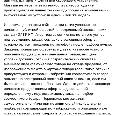
административный E-mail для скорейшего устранения.
Магазин не несёт ответственности за несоблюдение
производителями вашей техники однообразия комплектации
выпускаемых им устройств одной и той же модели.
Информация на этом сайте ни при каких условиях не
является публичной офертой, определяемой положениями
статьи 437 ГК РФ. Акцептом заказчика является его устное
подтверждение заказа, согласие с условиями оферты,
которую огласит продавец по телефону после подбора пульта.
Заказчик принимает оферту или даёт отказ после устного
описания продавцом: наименования товара, его цены,
условий доставки, отличия потребительских свойств и
внешнего вида фактического товара на складе продавца, от
изображенного макета в карточке товара (если такие отличия
присутствуют) и отправки изображения совместимого товара -
аналога на электронный почтовый ящик заказчика, если им
было заявлено такое требование. Данные действия продавца
являются предложением оферты, адресованной
определенному лицу, оставившему заказ на подбор
совместимого товара. Первоначально заказчик
самостоятельно и/или при помощи онлайн-консультанта
подбирает совпадающий по изображению и описанию макет
товара на этом сайте, сверяя его со своим исходным пультом,