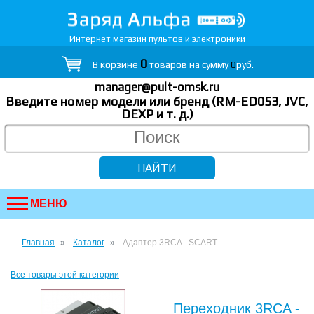
Интернет магазин пультов и электроники
0
В корзине
товаров на сумму
0
руб.
manager@pult-omsk.ru
Введите номер модели или бренд (RM-ED053, JVC,
DEXP
и т. д.
)
МЕНЮ
Главная
Каталог
Адаптер 3RCA - SCART
Все товары этой категории
Переходник 3RCA -