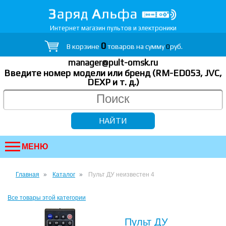
Интернет магазин пультов и электроники
0
В корзине
товаров на сумму
0
руб.
manager@pult-omsk.ru
Введите номер модели или бренд (RM-ED053, JVC,
DEXP
и т. д.
)
МЕНЮ
Главная
Каталог
Пульт ДУ неизвестен 4
Все товары этой категории
Пульт ДУ