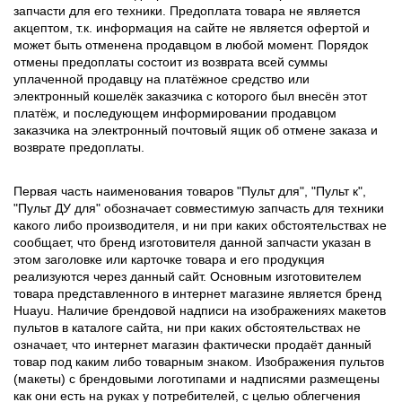
запчасти для его техники. Предоплата товара не является
акцептом, т.к. информация на сайте не является офертой и
может быть отменена продавцом в любой момент. Порядок
отмены предоплаты состоит из возврата всей суммы
уплаченной продавцу на платёжное средство или
электронный кошелёк заказчика с которого был внесён этот
платёж, и последующем информировании продавцом
заказчика на электронный почтовый ящик об отмене заказа и
возврате предоплаты.
Первая часть наименования товаров "Пульт для", "Пульт к",
"Пульт ДУ для" обозначает совместимую запчасть для техники
какого либо производителя, и ни при каких обстоятельствах не
сообщает, что бренд изготовителя данной запчасти указан в
этом заголовке или карточке товара и его продукция
реализуются через данный сайт. Основным изготовителем
товара представленного в интернет магазине является бренд
Huayu. Наличие брендовой надписи на изображениях макетов
пультов в каталоге сайта, ни при каких обстоятельствах не
означает, что интернет магазин фактически продаёт данный
товар под каким либо товарным знаком. Изображения пультов
(макеты) с брендовыми логотипами и надписями размещены
как они есть на руках у потребителей, с целью облегчения