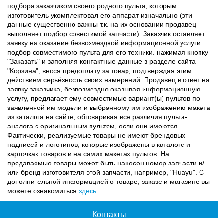
подбора заказчиком своего родного пульта, которым
изготовитель укомплектовал его аппарат изначально (эти
данные существенно важны т.к. на их основании продавец
выполняет подбор совестимой запчасти). Заказчик оставляет
заявку на оказание безвозмездной информационной услуги:
подбор совместимого пульта для его техники, нажимая кнопку
"Заказать" и заполняя контактные данные в разделе сайта
"Корзина", внося предоплату за товар, подтверждая этим
действием серьёзность своих намерений. Продавец в ответ на
заявку заказчика, безвозмездно оказывая информационную
услугу, предлагает ему совместимые вариант(ы) пультов по
заявленной им модели и выбранному им изображению макета
из каталога на сайте, обговаривая все различия пульта-
аналога с оригинальным пультом, если они имеются.
Фактически, реализуемые товары не имеют брендовых
надписей и логотипов, которые изображены в каталоге и
карточках товаров и на самих макетах пультов. На
продаваемые товары может быть нанесен номер запчасти и/
или бренд изготовителя этой запчасти, например, "Huayu". С
дополнительной информацией о товаре, заказе и магазине вы
можете ознакомиться
здесь
.
Контакты