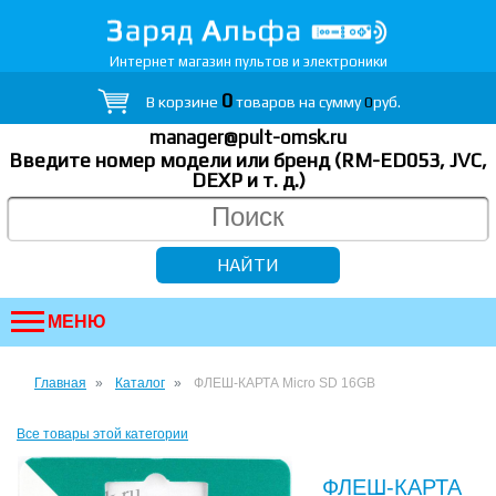
Интернет магазин пультов и электроники
0
В корзине
товаров на сумму
0
руб.
manager@pult-omsk.ru
Введите номер модели или бренд (RM-ED053, JVC,
DEXP
и т. д.
)
МЕНЮ
Главная
Каталог
ФЛЕШ-КАРТА Micro SD 16GB
Все товары этой категории
ФЛЕШ-КАРТА