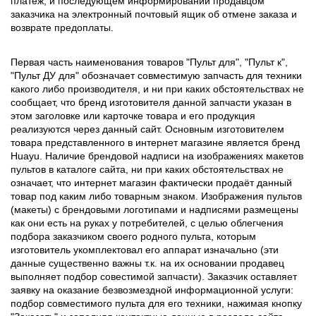
платёж, и последующем информировании продавцом
заказчика на электронный почтовый ящик об отмене заказа и
возврате предоплаты.
Первая часть наименования товаров "Пульт для", "Пульт к",
"Пульт ДУ для" обозначает совместимую запчасть для техники
какого либо производителя, и ни при каких обстоятельствах не
сообщает, что бренд изготовителя данной запчасти указан в
этом заголовке или карточке товара и его продукция
реализуются через данный сайт. Основным изготовителем
товара представленного в интернет магазине является бренд
Huayu. Наличие брендовой надписи на изображениях макетов
пультов в каталоге сайта, ни при каких обстоятельствах не
означает, что интернет магазин фактически продаёт данный
товар под каким либо товарным знаком. Изображения пультов
(макеты) с брендовыми логотипами и надписями размещены
как они есть на руках у потребителей, с целью облегчения
подбора заказчиком своего родного пульта, которым
изготовитель укомплектовал его аппарат изначально (эти
данные существенно важны т.к. на их основании продавец
выполняет подбор совестимой запчасти). Заказчик оставляет
заявку на оказание безвозмездной информационной услуги:
подбор совместимого пульта для его техники, нажимая кнопку