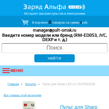
Интернет магазин пультов и электроники
0
В корзине
товаров на сумму
0
руб.
manager@pult-omsk.ru
Введите номер модели или бренд (RM-ED053, JVC,
DEXP
и т. д.
)
МЕНЮ
Главная
Каталог
Пульт для Sharp LED LC-55CFE6352E
Все товары этой категории
Пульт для Sharp