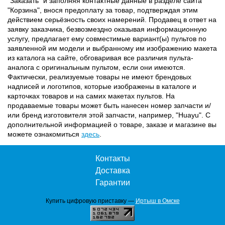
"Заказать" и заполняя контактные данные в разделе сайта
"Корзина", внося предоплату за товар, подтверждая этим
действием серьёзность своих намерений. Продавец в ответ на
заявку заказчика, безвозмездно оказывая информационную
услугу, предлагает ему совместимые вариант(ы) пультов по
заявленной им модели и выбранному им изображению макета
из каталога на сайте, обговаривая все различия пульта-
аналога с оригинальным пультом, если они имеются.
Фактически, реализуемые товары не имеют брендовых
надписей и логотипов, которые изображены в каталоге и
карточках товаров и на самих макетах пультов. На
продаваемые товары может быть нанесен номер запчасти и/
или бренд изготовителя этой запчасти, например, "Huayu". С
дополнительной информацией о товаре, заказе и магазине вы
можете ознакомиться
здесь
.
Контакты
Доставка
Гарантии
Купить цифровую приставку —
Иртыш в Омске