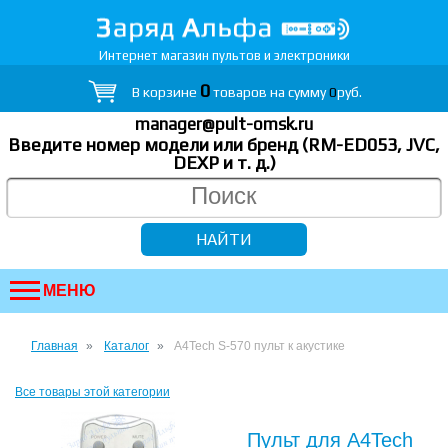
Интернет магазин пультов и электроники
0
В корзине
товаров на сумму
0
руб.
manager@pult-omsk.ru
Введите номер модели или бренд (RM-ED053, JVC,
DEXP
и т. д.
)
МЕНЮ
Главная
Каталог
A4Tech S-570 пульт к акустике
Все товары этой категории
Пульт для A4Tech