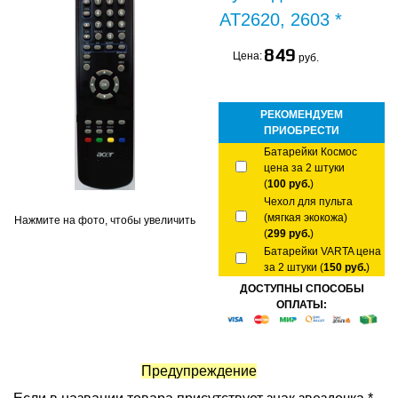
AT2620, 2603 *
849
Цена:
руб.
РЕКОМЕНДУЕМ
ПРИОБРЕСТИ
Батарейки Космос
цена за 2 штуки
(
100 руб.
)
Чехол для пульта
(мягкая экокожа)
Нажмите на фото, чтобы увеличить
(
299 руб.
)
Батарейки VARTA цена
за 2 штуки (
150 руб.
)
ДОСТУПНЫ СПОСОБЫ
ОПЛАТЫ:
Предупреждение