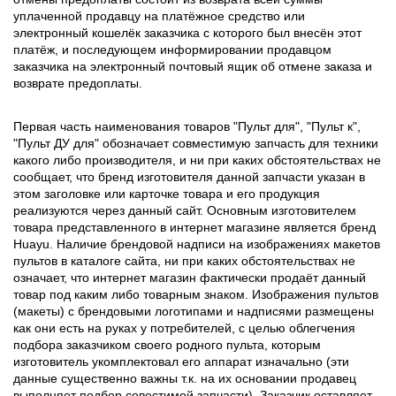
уплаченной продавцу на платёжное средство или
электронный кошелёк заказчика с которого был внесён этот
платёж, и последующем информировании продавцом
заказчика на электронный почтовый ящик об отмене заказа и
возврате предоплаты.
Первая часть наименования товаров "Пульт для", "Пульт к",
"Пульт ДУ для" обозначает совместимую запчасть для техники
какого либо производителя, и ни при каких обстоятельствах не
сообщает, что бренд изготовителя данной запчасти указан в
этом заголовке или карточке товара и его продукция
реализуются через данный сайт. Основным изготовителем
товара представленного в интернет магазине является бренд
Huayu. Наличие брендовой надписи на изображениях макетов
пультов в каталоге сайта, ни при каких обстоятельствах не
означает, что интернет магазин фактически продаёт данный
товар под каким либо товарным знаком. Изображения пультов
(макеты) с брендовыми логотипами и надписями размещены
как они есть на руках у потребителей, с целью облегчения
подбора заказчиком своего родного пульта, которым
изготовитель укомплектовал его аппарат изначально (эти
данные существенно важны т.к. на их основании продавец
выполняет подбор совестимой запчасти). Заказчик оставляет