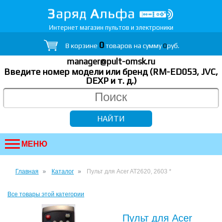
Интернет магазин пультов и электроники
0
В корзине
товаров на сумму
0
руб.
manager@pult-omsk.ru
Введите номер модели или бренд (RM-ED053, JVC,
DEXP
и т. д.
)
МЕНЮ
Главная
Каталог
Пульт для Acer AT2620, 2603 *
Все товары этой категории
Пульт для Acer