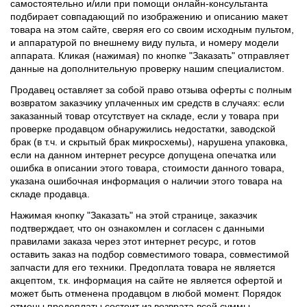
самостоятельно и/или при помощи онлайн-консультанта
подбирает совпадающий по изображению и описанию макет
товара на этом сайте, сверяя его со своим исходным пультом,
и аппаратурой по внешнему виду пульта, и номеру модели
аппарата. Кликая (нажимая) по кнопке "Заказать" отправляет
данные на дополнительную проверку нашим специалистом.
Продавец оставляет за собой право отзыва оферты с полным
возвратом заказчику уплаченных им средств в случаях: если
заказанный товар отсутствует на складе, если у товара при
проверке продавцом обнаружились недостатки, заводской
брак (в т.ч. и скрытый брак микросхемы), нарушена упаковка,
если на данном интернет ресурсе допущена опечатка или
ошибка в описании этого товара, стоимости данного товара,
указана ошибочная информация о наличии этого товара на
складе продавца.
Нажимая кнопку "Заказать" на этой странице, заказчик
подтверждает, что он ознакомлен и согласен с данными
правилами заказа через этот интернет ресурс, и готов
оставить заказ на подбор совместимого товара, совместимой
запчасти для его техники. Предоплата товара не является
акцептом, т.к. информация на сайте не является офертой и
может быть отменена продавцом в любой момент. Порядок
отмены предоплаты состоит из возврата всей суммы