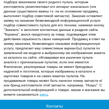
подбора заказчиком своего родного пульта, которым
изготовитель укомплектовал его аппарат изначально (эти
данные существенно важны т.к. на их основании продавец
выполняет подбор совестимой запчасти). Заказчик оставляет
заявку на оказание безвозмездной информационной услуги:
подбор совместимого пульта для его техники, нажимая кнопку
"Заказать" и заполняя контактные данные в разделе сайта
"Корзина", внося предоплату за товар, подтверждая этим
действием серьёзность своих намерений. Продавец в ответ на
заявку заказчика, безвозмездно оказывая информационную
услугу, предлагает ему совместимые вариант(ы) пультов по
заявленной им модели и выбранному им изображению макета
из каталога на сайте, обговаривая все различия пульта-
аналога с оригинальным пультом, если они имеются.
Фактически, реализуемые товары не имеют брендовых
надписей и логотипов, которые изображены в каталоге и
карточках товаров и на самих макетах пультов. На
продаваемые товары может быть нанесен номер запчасти и/
или бренд изготовителя этой запчасти, например, "Huayu". С
дополнительной информацией о товаре, заказе и магазине вы
можете ознакомиться
здесь
.
Контакты