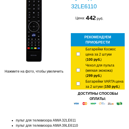
32LE6110
442
Цена:
руб.
РЕКОМЕНДУЕМ
ПРИОБРЕСТИ
Батарейки Космос
цена за 2 штуки
(
100 руб.
)
Чехол для пульта
(мягкая экокожа)
Нажмите на фото, чтобы увеличить
(
299 руб.
)
Батарейки VARTA цена
за 2 штуки (
150 руб.
)
ДОСТУПНЫ СПОСОБЫ
ОПЛАТЫ:
пульт для телевизора AIWA 32LE611
пульт для телевизора AIWA 39LE6110