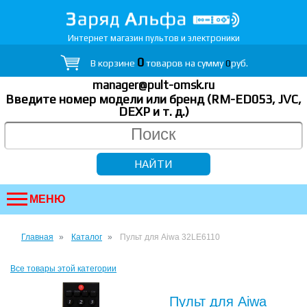
Интернет магазин пультов и электроники
0
В корзине
товаров на сумму
0
руб.
manager@pult-omsk.ru
Введите номер модели или бренд (RM-ED053, JVC,
DEXP
и т. д.
)
МЕНЮ
Главная
Каталог
Пульт для Aiwa 32LE6110
Все товары этой категории
Пульт для Aiwa