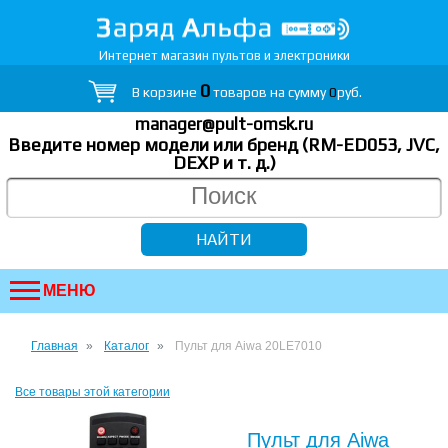
Интернет магазин пультов и электроники
0
В корзине
товаров на сумму
0
руб.
manager@pult-omsk.ru
Введите номер модели или бренд (RM-ED053, JVC,
DEXP
и т. д.
)
МЕНЮ
Главная
Каталог
Пульт для Aiwa 20LE7010
Все товары этой категории
Пульт для Aiwa