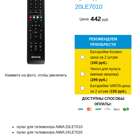
20LE7010
442
Цена:
руб.
РЕКОМЕНДУЕМ
ПРИОБРЕСТИ
Батарейки Космос
цена за 2 штуки
(
100 руб.
)
Чехол для пульта
(мягкая экокожа)
Нажмите на фото, чтобы увеличить
(
299 руб.
)
Батарейки VARTA цена
за 2 штуки (
150 руб.
)
ДОСТУПНЫ СПОСОБЫ
ОПЛАТЫ:
пульт для телевизора AIWA 20LE7010
пульт для телевизора AIWA 24LE7020