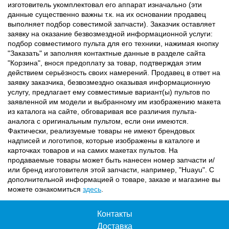
изготовитель укомплектовал его аппарат изначально (эти
данные существенно важны т.к. на их основании продавец
выполняет подбор совестимой запчасти). Заказчик оставляет
заявку на оказание безвозмездной информационной услуги:
подбор совместимого пульта для его техники, нажимая кнопку
"Заказать" и заполняя контактные данные в разделе сайта
"Корзина", внося предоплату за товар, подтверждая этим
действием серьёзность своих намерений. Продавец в ответ на
заявку заказчика, безвозмездно оказывая информационную
услугу, предлагает ему совместимые вариант(ы) пультов по
заявленной им модели и выбранному им изображению макета
из каталога на сайте, обговаривая все различия пульта-
аналога с оригинальным пультом, если они имеются.
Фактически, реализуемые товары не имеют брендовых
надписей и логотипов, которые изображены в каталоге и
карточках товаров и на самих макетах пультов. На
продаваемые товары может быть нанесен номер запчасти и/
или бренд изготовителя этой запчасти, например, "Huayu". С
дополнительной информацией о товаре, заказе и магазине вы
можете ознакомиться
здесь
.
Контакты
Доставка