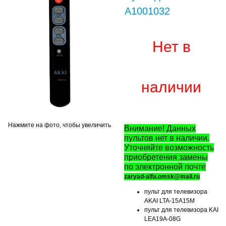
A1001032
Нет в
наличии
Нажмите на фото, чтобы увеличить
Внимание! Данных
пультов нет в наличии.
Уточняйте возможность
приобретения замены
по электронной почте
zaryad-alfa.omsk@mail.ru
пульт для телевизора
AKAI LTA-15A15M
пульт для телевизора KAI
LEA19A-08G