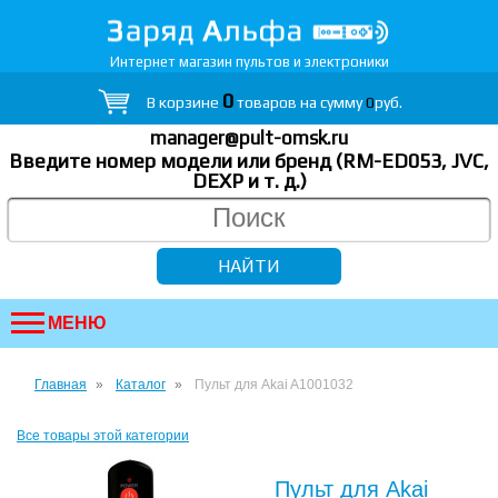
Интернет магазин пультов и электроники
0
В корзине
товаров на сумму
0
руб.
manager@pult-omsk.ru
Введите номер модели или бренд (RM-ED053, JVC,
DEXP
и т. д.
)
МЕНЮ
Главная
Каталог
Пульт для Akai A1001032
Все товары этой категории
Пульт для Akai