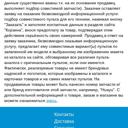
данные существенно важны т.к. на их основании продавец
выполняет подбор совестимой запчасти). Заказчик оставляет
заявку на оказание безвозмездной информационной услуги:
подбор совместимого пульта для его техники, нажимая кнопку
"Заказать" и заполняя контактные данные в разделе сайта
"Корзина", внося предоплату за товар, подтверждая этим
действием серьёзность своих намерений. Продавец в ответ на
заявку заказчика, безвозмездно оказывая информационную
услугу, предлагает ему совместимые вариант(ы) пультов по
заявленной им модели и выбранному им изображению макета
из каталога на сайте, обговаривая все различия пульта-
аналога с оригинальным пультом, если они имеются.
Фактически, реализуемые товары не имеют брендовых
надписей и логотипов, которые изображены в каталоге и
карточках товаров и на самих макетах пультов. На
продаваемые товары может быть нанесен номер запчасти и/
или бренд изготовителя этой запчасти, например, "Huayu". С
дополнительной информацией о товаре, заказе и магазине вы
можете ознакомиться
здесь
.
Контакты
Доставка