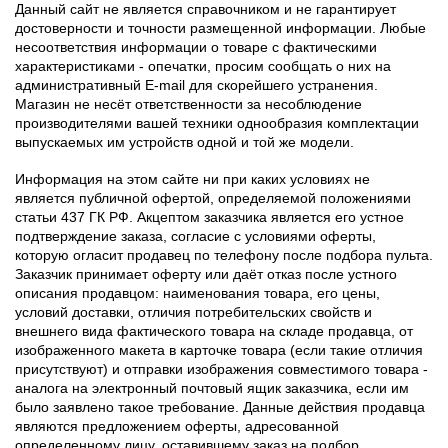
Данный сайт не является справочником и не гарантирует
достоверности и точности размещенной информации. Любые
несоответствия информации о товаре с фактическими
характеристиками - опечатки, просим сообщать о них на
административный E-mail для скорейшего устранения.
Магазин не несёт ответственности за несоблюдение
производителями вашей техники однообразия комплектации
выпускаемых им устройств одной и той же модели.
Информация на этом сайте ни при каких условиях не
является публичной офертой, определяемой положениями
статьи 437 ГК РФ. Акцептом заказчика является его устное
подтверждение заказа, согласие с условиями оферты,
которую огласит продавец по телефону после подбора пульта.
Заказчик принимает оферту или даёт отказ после устного
описания продавцом: наименования товара, его цены,
условий доставки, отличия потребительских свойств и
внешнего вида фактического товара на складе продавца, от
изображенного макета в карточке товара (если такие отличия
присутствуют) и отправки изображения совместимого товара -
аналога на электронный почтовый ящик заказчика, если им
было заявлено такое требование. Данные действия продавца
являются предложением оферты, адресованной
определенному лицу, оставившему заказ на подбор