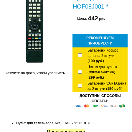
HOF08J001 *
442
Цена:
руб.
РЕКОМЕНДУЕМ
ПРИОБРЕСТИ
Батарейки Космос
цена за 2 штуки
(
100 руб.
)
Чехол для пульта
(мягкая экокожа)
Нажмите на фото, чтобы увеличить
(
299 руб.
)
Батарейки VARTA цена
за 2 штуки (
150 руб.
)
ДОСТУПНЫ СПОСОБЫ
ОПЛАТЫ:
Пульт для телевизора Akai LTA-32N576HCP
Предупреждение