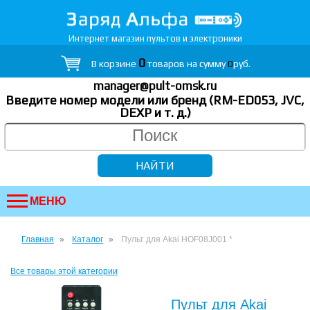
Интернет магазин пультов и электроники
0
В корзине
товаров на сумму
0
руб.
manager@pult-omsk.ru
Введите номер модели или бренд (RM-ED053, JVC,
DEXP
и т. д.
)
МЕНЮ
Главная
Каталог
Пульт для Akai HOF08J001 *
Все товары этой категории
Пульт для Akai