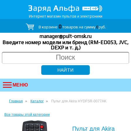
Интернет магазин пультов и электроники
0
В корзине
товаров на сумму
0
руб.
manager@pult-omsk.ru
Введите номер модели или бренд (RM-ED053, JVC,
DEXP
и т. д.
)
МЕНЮ
Главная
Каталог
Пульт для Akira HYDFSR-0077AK
Все товары этой категории
Пульт для Akira