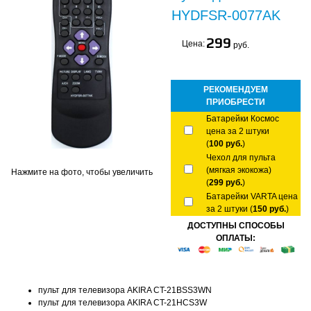
HYDFSR-0077AK
299
Цена:
руб.
РЕКОМЕНДУЕМ
ПРИОБРЕСТИ
Батарейки Космос
цена за 2 штуки
(
100 руб.
)
Чехол для пульта
(мягкая экокожа)
Нажмите на фото, чтобы увеличить
(
299 руб.
)
Батарейки VARTA цена
за 2 штуки (
150 руб.
)
ДОСТУПНЫ СПОСОБЫ
ОПЛАТЫ:
пульт для телевизора AKIRA CT-21BSS3WN
пульт для телевизора AKIRA CT-21HCS3W