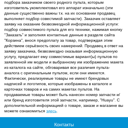
подбора заказчиком своего родного пульта, которым
изготовитель укомплектовал его аппарат изначально (эти
данные существенно важны т.к. на их основании продавец
выполняет подбор совестимой запчасти). Заказчик оставляет
заявку на оказание безвозмездной информационной услуги:
подбор совместимого пульта для его техники, нажимая кнопку
"Заказать" и заполняя контактные данные в разделе сайта
"Корзина", внося предоплату за товар, подтверждая этим
действием серьёзность своих намерений. Продавец в ответ на
заявку заказчика, безвозмездно оказывая информационную
услугу, предлагает ему совместимые вариант(ы) пультов по
заявленной им модели и выбранному им изображению макета
из каталога на сайте, обговаривая все различия пульта-
аналога с оригинальным пультом, если они имеются.
Фактически, реализуемые товары не имеют брендовых
надписей и логотипов, которые изображены в каталоге и
карточках товаров и на самих макетах пультов. На
продаваемые товары может быть нанесен номер запчасти и/
или бренд изготовителя этой запчасти, например, "Huayu". С
дополнительной информацией о товаре, заказе и магазине вы
можете ознакомиться
здесь
.
Контакты