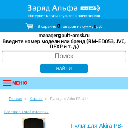
Интернет магазин пультов и электроники
0
В корзине
товаров на сумму
0
руб.
manager@pult-omsk.ru
Введите номер модели или бренд (RM-ED053, JVC,
DEXP
и т. д.
)
МЕНЮ
Главная
Каталог
Пульт для Akira PB-U1 *
Все товары этой категории
Пульт для Akira PB-