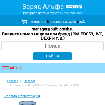
Интернет магазин пультов и электроники
0
В корзине
товаров на сумму
0
руб.
manager@pult-omsk.ru
Введите номер модели или бренд (RM-ED053, JVC,
DEXP
и т. д.
)
МЕНЮ
Главная
Каталог
Пульт для Akira ABL-30 (Raduga, Record ST-3004)
Все товары этой категории