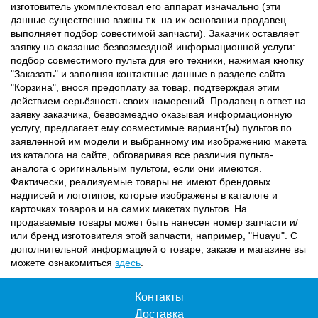
изготовитель укомплектовал его аппарат изначально (эти
данные существенно важны т.к. на их основании продавец
выполняет подбор совестимой запчасти). Заказчик оставляет
заявку на оказание безвозмездной информационной услуги:
подбор совместимого пульта для его техники, нажимая кнопку
"Заказать" и заполняя контактные данные в разделе сайта
"Корзина", внося предоплату за товар, подтверждая этим
действием серьёзность своих намерений. Продавец в ответ на
заявку заказчика, безвозмездно оказывая информационную
услугу, предлагает ему совместимые вариант(ы) пультов по
заявленной им модели и выбранному им изображению макета
из каталога на сайте, обговаривая все различия пульта-
аналога с оригинальным пультом, если они имеются.
Фактически, реализуемые товары не имеют брендовых
надписей и логотипов, которые изображены в каталоге и
карточках товаров и на самих макетах пультов. На
продаваемые товары может быть нанесен номер запчасти и/
или бренд изготовителя этой запчасти, например, "Huayu". С
дополнительной информацией о товаре, заказе и магазине вы
можете ознакомиться
здесь
.
Контакты
Доставка