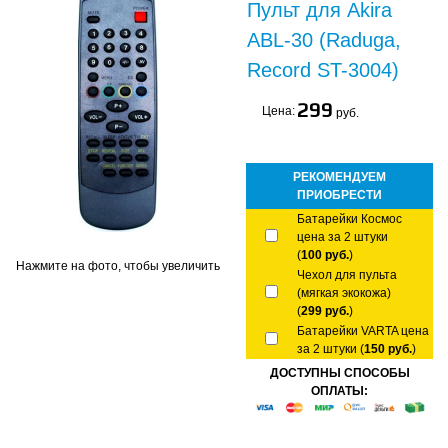
Пульт для Akira
ABL-30 (Raduga,
Record ST-3004)
299
Цена:
руб.
РЕКОМЕНДУЕМ
ПРИОБРЕСТИ
Батарейки Космос
цена за 2 штуки
(
100 руб.
)
Нажмите на фото, чтобы увеличить
Чехол для пульта
(мягкая экокожа)
(
299 руб.
)
Батарейки VARTA цена
за 2 штуки (
150 руб.
)
ДОСТУПНЫ СПОСОБЫ
ОПЛАТЫ: