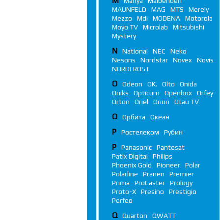
M
Manya
Maibenben
MAUNFELD
MAG
MTS
Merely
Mezzo
Mdi
MODENA
Motorola
Moyo TV
Microlab
Mitsubishi
Mystery
N
National
NEC
Neko
Nesons
Nordstar
Novex
Novis
NORDFROST
O
Odeon
OK.
Olto
Onida
Oniks
Opticum
Openbox
Orfey
Orton
Oriel
Orion
Otau TV
О
Орбита
Океан
Р
Ростелеком
Рубин
P
Panasonic
Pantesat
Patix Digital
Philips
Phoenix Gold
Pioneer
Polar
Polarline
Pranen
Premier
Prima
ProCaster
Prology
Proto-X
Presino
Prestigio
Perfeo
Q
Quarton
QWATT