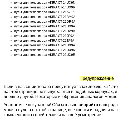
пульт для телевизора AKIRA CT-14UX9N
пульт для телевизора AKIRA CT-14UX9R
пульт для телевизора AKIRA CT-21AZ9A
пульт для телевизора AKIRA CT-21BM9A
пульт для телевизора AKIRA CT-21DR9A
пульт для телевизора AKIRA CT-21DX9A
пульт для телевизора AKIRA CT-21HA9A
пульт для телевизора AKIRA CT-21JP9A
пульт для телевизора AKIRA CT-21TA9A
пульт для телевизора AKIRA CT-21UX9A
пульт для телевизора AKIRA CT-21UX9N
пульт для телевизора AKIRA CT-21UX9R
Предупреждение
Если в названии товара присутствует знак звездочка * эт
на этой странице не выпускаются в подобных корпусах, и
внешне другой. Некоторые изображения аналогов можно
Уважаемые покупатели! Обязательно
сверяйте
ваш родн
макета пульта на этой странице, все кнопки и надписи н
комплектацию своей техники на своё усмотрение.