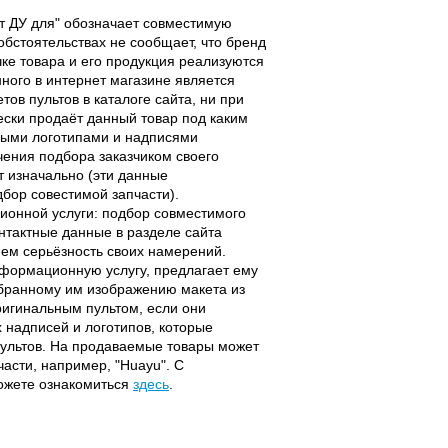
льт ДУ для" обозначает совместимую
 обстоятельствах не сообщает, что бренд
чке товара и его продукция реализуются
ного в интернет магазине является
ов пультов в каталоге сайта, ни при
чески продаёт данный товар под каким
выми логотипами и надписями
чения подбора заказчиком своего
т изначально (эти данные
дбор совестимой запчасти).
ционной услуги: подбор совместимого
онтактные данные в разделе сайта
ием серьёзность своих намерений.
информационную услугу, предлагает ему
ыбранному им изображению макета из
оригинальным пультом, если они
надписей и логотипов, которые
 пультов. На продаваемые товары может
части, например, "Huayu". С
можете ознакомиться
здесь
.