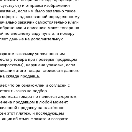
исутствуют) и отправки изображения
аказчика, если им было заявлено такое
м оферты, адресованной определенному
начально заказчик самостоятельно и/или
ображению и описанию макет товара на
ой по внешнему виду пульта, и номеру
вляет данные на дополнительную
звратом заказчику уплаченных им
, если у товара при проверке продавцом
 микросхемы), нарушена упаковка, если
исании этого товара, стоимости данного
 на складе продавца.
ает, что он ознакомлен и согласен с
ставить заказ на подбор
едоплата товара не является акцептом,
тменена продавцом в любой момент.
лаченной продавцу на платёжное
есён этот платёж, и последующем
ящик об отмене заказа и возврате