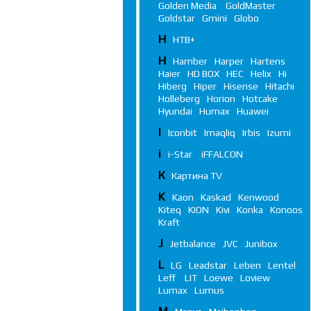
Golden Media
GoldMaster
Goldstar
Gmini
Globo
Н
НТВ+
H
Hamber
Harper
Hartens
Haier
HD BOX
HEC
Helix
Hi
Hiberg
Hiper
Hisense
Hitachi
Holleberg
Horion
Hotcake
Hyundai
Humax
Huawei
I
Iconbit
Imaqliq
Irbis
Izumi
i
i-Star
iFFALСON
К
Картина TV
K
Kaon
Kaskad
Kenwood
Kiteq
KION
Kivi
Konka
Konoos
Kraft
J
Jetbalance
JVC
Junibox
L
LG
Leadstar
Leben
Lentel
Leff
LIT
Loewe
Loview
Lumax
Lumus