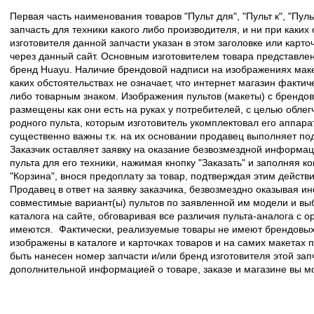
Первая часть наименования товаров "Пульт для", "Пульт к", "Пу
запчасть для техники какого либо производителя, и ни при каких
изготовителя данной запчасти указан в этом заголовке или карто
через данный сайт. Основным изготовителем товара представлен
бренд Huayu. Наличие брендовой надписи на изображениях макет
каких обстоятельствах не означает, что интернет магазин факти
либо товарным знаком. Изображения пультов (макеты) с брендо
размещены как они есть на руках у потребителей, с целью облег
родного пульта, которым изготовитель укомплектовал его аппара
существенно важны т.к. на их основании продавец выполняет по
Заказчик оставляет заявку на оказание безвозмездной информа
пульта для его техники, нажимая кнопку "Заказать" и заполняя к
"Корзина", внося предоплату за товар, подтверждая этим действ
Продавец в ответ на заявку заказчика, безвозмездно оказывая 
совместимые вариант(ы) пультов по заявленной им модели и в
каталога на сайте, обговаривая все различия пульта-аналога с 
имеются. Фактически, реализуемые товары не имеют брендовых 
изображены в каталоге и карточках товаров и на самих макетах
быть нанесен номер запчасти и/или бренд изготовителя этой зап
дополнительной информацией о товаре, заказе и магазине вы 