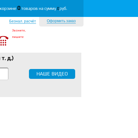
0
 корзине
товаров на сумму
0
руб.
Оформить заказ
Безнал. расчёт
Звоните,
пишите
 т. д.
)
НАШЕ ВИДЕО