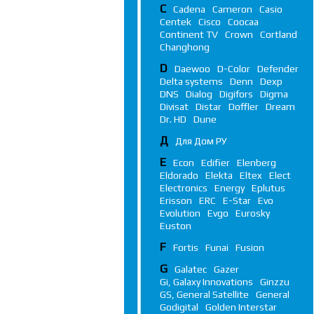
C
Cadena
Cameron
Casio
Centek
Cisco
Coocaa
Continent TV
Crown
Cortland
Changhong
D
Daewoo
D-Color
Defender
Delta systems
Denn
Dexp
DNS
Dialog
Digifors
Digma
Divisat
Distar
Doffler
Dream
Dr. HD
Dune
Д
Для Дом РУ
E
Econ
Edifier
Elenberg
Eldorado
Elekta
Eltex
Elect
Electronics
Energy
Eplutus
Erisson
ERC
E-Star
Evo
Evolution
Evgo
Eurosky
Euston
F
Fortis
Funai
Fusion
G
Galatec
Gazer
Gi, Galaxy Innovations
Ginzzu
GS, General Satellite
General
Godigital
Golden Interstar