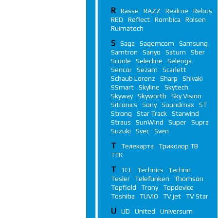
R
Rasse
RAZZ
Realme
Rebus
RED
Reflect
Rombica
Rolsen
Ruimatech
S
Saga
Sagemcom
Samsung
Samtron
Sanyo
Saturn
Sber
Scoole
Selecline
Selenga
Sencor
Sezam
Scarlett
Schaub Lorenz
Sharp
Shivaki
SSmart
Skyline
Skytech
Skyway
Skyworth
Sky Vision
Sitronics
Sony
Soundmax
ST
Strong
Star Track
Starwind
Straus
SunWind
Super
Supra
Suzuki
Svec
Sven
Т
Телекарта
Триколор ТВ
ТТК
T
TCL
Technics
Techno
Tesler
Telefunken
Thomson
Topfield
Trony
Topdevice
Toshiba
TUVIO
TV jet
TV Star
U
UD
United
Universum