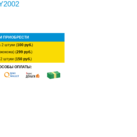
RY2002
М ПРИОБРЕСТИ
 2 штуки (
100 руб.
)
экокожа) (
299 руб.
)
2 штуки (
150 руб.
)
ОСОБЫ ОПЛАТЫ: