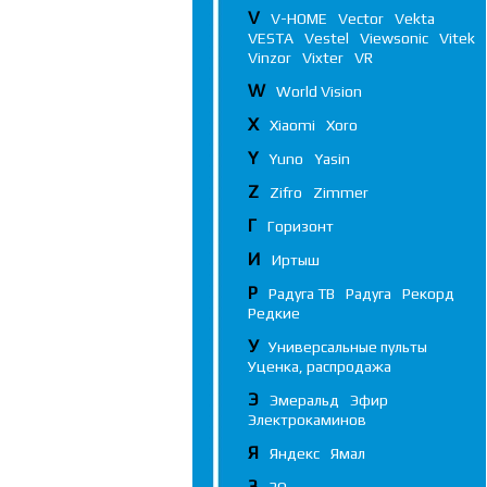
V
V-HOME
Vector
Vekta
VESTA
Vestel
Viewsonic
Vitek
Vinzor
Vixter
VR
W
World Vision
X
Xiaomi
Xoro
Y
Yuno
Yasin
Z
Zifro
Zimmer
Г
Горизонт
И
Иртыш
Р
Радуга ТВ
Радуга
Рекорд
Редкие
У
Универсальные пульты
Уценка, распродажа
Э
Эмеральд
Эфир
Электрокаминов
Я
Яндекс
Ямал
3