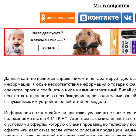
Мы в соцсетях
Данный сайт не является справочником и не гарантирует досто
информации. Любые несоответствия информации о товаре с фак
опечатки, просим сообщать о них на административный E-mail д
несёт ответственности за несоблюдение производителями вашей
выпускаемых им устройств одной и той же модели.
Информация на этом сайте ни при каких условиях не является 
положениями статьи 437 ГК РФ. Акцептом заказчика является его
с условиями оферты, которую огласит продавец по телефону пос
оферту или даёт отказ после устного описания продавцом: наим
доставки, отличия потребительских свойств и внешнего вида фак