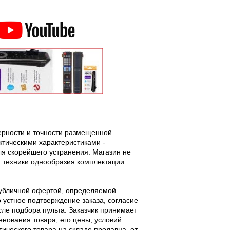
верности и точности размещенной
тическими характеристиками -
ля скорейшего устранения. Магазин не
 техники однообразия комплектации
публичной офертой, определяемой
 устное подтверждение заказа, согласие
ле подбора пульта. Заказчик принимает
енования товара, его цены, условий
тического товара на складе продавца, от