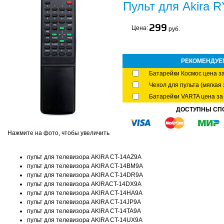
Пульт для Akira 
299
Цена:
руб.
РЕКОМЕНДУЕ
Батарейки Космос цена за
Чехол для пульта (мягкая 
Батарейки VARTA цена за 
ДОСТУПНЫ СП
Нажмите на фото, чтобы увеличить
пульт для телевизора AKIRA CT-14AZ9A
пульт для телевизора AKIRA CT-14BM9A
пульт для телевизора AKIRA CT-14DR9A
пульт для телевизора AKIRACT-14DX9A
пульт для телевизора AKIRA CT-14HA9A
пульт для телевизора AKIRA CT-14JP9A
пульт для телевизора AKIRA CT-14TA9A
пульт для телевизора AKIRA CT-14UX9A