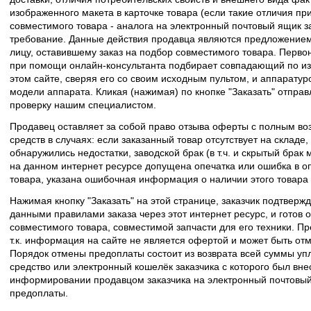
изображенного макета в карточке товара (если такие отличия пр
совместимого товара - аналога на электронный почтовый ящик з
требование. Данные действия продавца являются предложение
лицу, оставившему заказ на подбор совместимого товара. Перво
при помощи онлайн-консультанта подбирает совпадающий по из
этом сайте, сверяя его со своим исходным пультом, и аппаратур
модели аппарата. Кликая (нажимая) по кнопке "Заказать" отпра
проверку нашим специалистом.
Продавец оставляет за собой право отзыва оферты с полным во
средств в случаях: если заказанный товар отсутствует на складе
обнаружились недостатки, заводской брак (в т.ч. и скрытый брак
на данном интернет ресурсе допущена опечатка или ошибка в оп
товара, указана ошибочная информация о наличии этого товара
Нажимая кнопку "Заказать" на этой странице, заказчик подтвержд
данными правилами заказа через этот интернет ресурс, и готов о
совместимого товара, совместимой запчасти для его техники. Пр
т.к. информация на сайте не является офертой и может быть о
Порядок отмены предоплаты состоит из возврата всей суммы уп
средство или электронный кошелёк заказчика с которого был вн
информировании продавцом заказчика на электронный почтовый 
предоплаты.