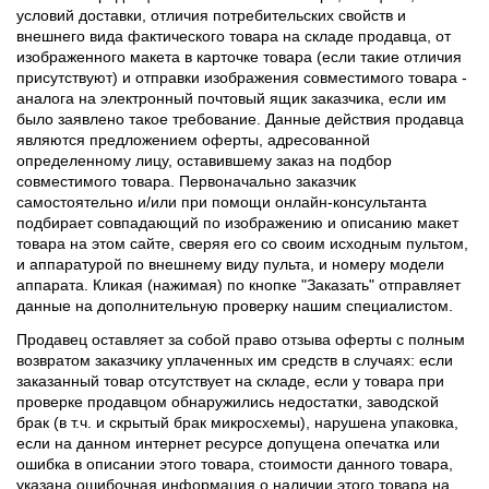
условий доставки, отличия потребительских свойств и
внешнего вида фактического товара на складе продавца, от
изображенного макета в карточке товара (если такие отличия
присутствуют) и отправки изображения совместимого товара -
аналога на электронный почтовый ящик заказчика, если им
было заявлено такое требование. Данные действия продавца
являются предложением оферты, адресованной
определенному лицу, оставившему заказ на подбор
совместимого товара. Первоначально заказчик
самостоятельно и/или при помощи онлайн-консультанта
подбирает совпадающий по изображению и описанию макет
товара на этом сайте, сверяя его со своим исходным пультом,
и аппаратурой по внешнему виду пульта, и номеру модели
аппарата. Кликая (нажимая) по кнопке "Заказать" отправляет
данные на дополнительную проверку нашим специалистом.
Продавец оставляет за собой право отзыва оферты с полным
возвратом заказчику уплаченных им средств в случаях: если
заказанный товар отсутствует на складе, если у товара при
проверке продавцом обнаружились недостатки, заводской
брак (в т.ч. и скрытый брак микросхемы), нарушена упаковка,
если на данном интернет ресурсе допущена опечатка или
ошибка в описании этого товара, стоимости данного товара,
указана ошибочная информация о наличии этого товара на