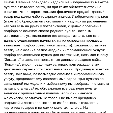
Huayu. Наличие брендовой надписи на изображениях макетов
пультов в каталоге сайта, ни при каких обстоятельствах не
означает, что интернет магазин фактически продаёт данный
товар под каким либо товарным знаком. Изображения пультов
(макеты) с брендовыми логотипами и надписями размещены
как они есть на руках у потребителей, с целью облегчения
подбора заказчиком своего родного пульта, которым
изготовитель укомплектовал его аппарат изначально (эти
данные существенно важны т.к. на их основании продавец
выполняет подбор совестимой запчасти). Заказчик оставляет
заявку на оказание безвозмездной информационной услуги:
подбор совместимого пульта для его техники, нажимая кнопку
"Заказать" и заполняя контактные данные в разделе сайта
"Корзина", внося предоплату за товар, подтверждая этим
действием серьёзность своих намерений. Продавец в ответ на
заявку заказчика, безвозмездно оказывая информационную
услугу, предлагает ему совместимые вариант(ы) пультов по
заявленной им модели и выбранному им изображению макета
из каталога на сайте, обговаривая все различия пульта-
аналога с оригинальным пультом, если они имеются.
Фактически, реализуемые товары не имеют брендовых
надписей и логотипов, которые изображены в каталоге и
карточках товаров и на самих макетах пультов. На
продаваемые товары может быть нанесен номер запчасти и/