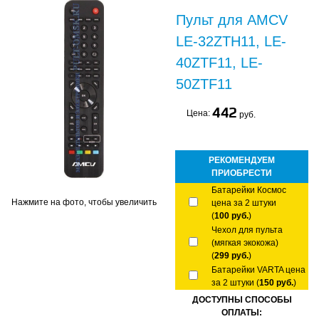
Пульт для AMCV
LE-32ZTH11, LE-
40ZTF11, LE-
50ZTF11
442
Цена:
руб.
РЕКОМЕНДУЕМ
ПРИОБРЕСТИ
Батарейки Космос
Нажмите на фото, чтобы увеличить
цена за 2 штуки
(
100 руб.
)
Чехол для пульта
(мягкая экокожа)
(
299 руб.
)
Батарейки VARTA цена
за 2 штуки (
150 руб.
)
ДОСТУПНЫ СПОСОБЫ
ОПЛАТЫ: