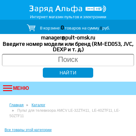
Интернет магазин пультов и электроники
0
В корзине
товаров на сумму
0
руб.
manager@pult-omsk.ru
Введите номер модели или бренд (RM-ED053, JVC,
DEXP
и т. д.
)
МЕНЮ
Главная
Каталог
Пульт для телевизора AMCV LE-32ZTH11, LE-40ZTF11, LE-
50ZTF11
Все товары этой категории