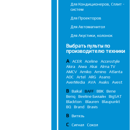
Для Кондиционеров, Сплит -
систем
Для Проекторов
Для Автомагнитол
Для Акустики, колонок
Выбрать пульты по
производителю техники
A
ACER
Aceline
Accesstyle
Akira
Aiwa
Akai
Alma TV
AMCV
Amiko
Amino
Atlanta
AOC
Artel
ARG
Asano
AverMedia
AVA
Avaks
Avest
B
Baikal
BAFF
BBK
Bene
Benq
Beeline Билайн
BigSAT
Blackton
Blauren
Blaupunkt
BQ
Brand
Bravis
В
Витязь
С
Сигнал
Сокол