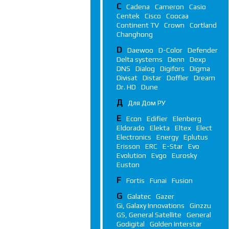
C
Cadena
Cameron
Casio
Centek
Cisco
Coocaa
Continent TV
Crown
Cortland
Changhong
D
Daewoo
D-Color
Defender
Delta systems
Denn
Dexp
DNS
Dialog
Digifors
Digma
Divisat
Distar
Doffler
Dream
Dr. HD
Dune
Д
Для Дом РУ
E
Econ
Edifier
Elenberg
Eldorado
Elekta
Eltex
Elect
Electronics
Energy
Eplutus
Erisson
ERC
E-Star
Evo
Evolution
Evgo
Eurosky
Euston
F
Fortis
Funai
Fusion
G
Galatec
Gazer
Gi, Galaxy Innovations
Ginzzu
GS, General Satellite
General
Godigital
Golden Interstar