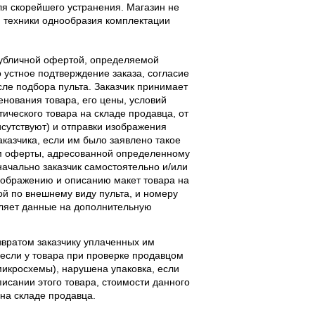
ля скорейшего устранения. Магазин не
 техники однообразия комплектации
публичной офертой, определяемой
 устное подтверждение заказа, согласие
ле подбора пульта. Заказчик принимает
енования товара, его цены, условий
тического товара на складе продавца, от
исутствуют) и отправки изображения
аказчика, если им было заявлено такое
м оферты, адресованной определенному
начально заказчик самостоятельно и/или
ображению и описанию макет товара на
ой по внешнему виду пульта, и номеру
вляет данные на дополнительную
звратом заказчику уплаченных им
, если у товара при проверке продавцом
 микросхемы), нарушена упаковка, если
исании этого товара, стоимости данного
 на складе продавца.