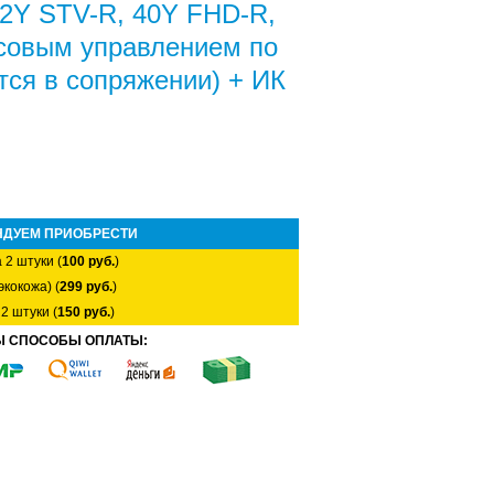
2Y STV-R, 40Y FHD-R,
совым управлением по
тся в сопряжении) + ИК
НДУЕМ ПРИОБРЕСТИ
 2 штуки (
100 руб.
)
экокожа) (
299 руб.
)
2 штуки (
150 руб.
)
Ы СПОСОБЫ ОПЛАТЫ: