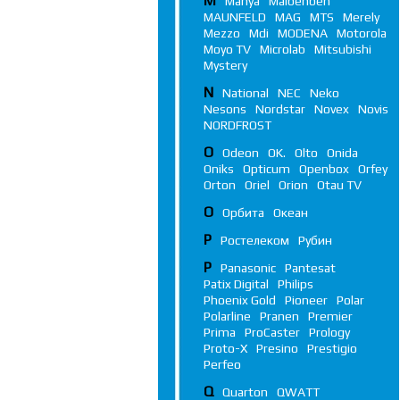
M
Manya
Maibenben
MAUNFELD
MAG
MTS
Merely
Mezzo
Mdi
MODENA
Motorola
Moyo TV
Microlab
Mitsubishi
Mystery
N
National
NEC
Neko
Nesons
Nordstar
Novex
Novis
NORDFROST
O
Odeon
OK.
Olto
Onida
Oniks
Opticum
Openbox
Orfey
Orton
Oriel
Orion
Otau TV
О
Орбита
Океан
Р
Ростелеком
Рубин
P
Panasonic
Pantesat
Patix Digital
Philips
Phoenix Gold
Pioneer
Polar
Polarline
Pranen
Premier
Prima
ProCaster
Prology
Proto-X
Presino
Prestigio
Perfeo
Q
Quarton
QWATT