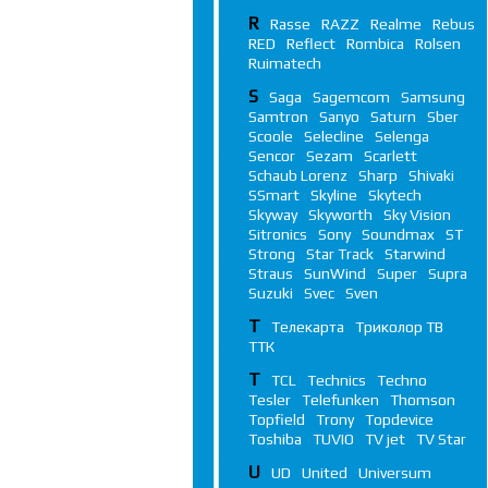
R
Rasse
RAZZ
Realme
Rebus
RED
Reflect
Rombica
Rolsen
Ruimatech
S
Saga
Sagemcom
Samsung
Samtron
Sanyo
Saturn
Sber
Scoole
Selecline
Selenga
Sencor
Sezam
Scarlett
Schaub Lorenz
Sharp
Shivaki
SSmart
Skyline
Skytech
Skyway
Skyworth
Sky Vision
Sitronics
Sony
Soundmax
ST
Strong
Star Track
Starwind
Straus
SunWind
Super
Supra
Suzuki
Svec
Sven
Т
Телекарта
Триколор ТВ
ТТК
T
TCL
Technics
Techno
Tesler
Telefunken
Thomson
Topfield
Trony
Topdevice
Toshiba
TUVIO
TV jet
TV Star
U
UD
United
Universum