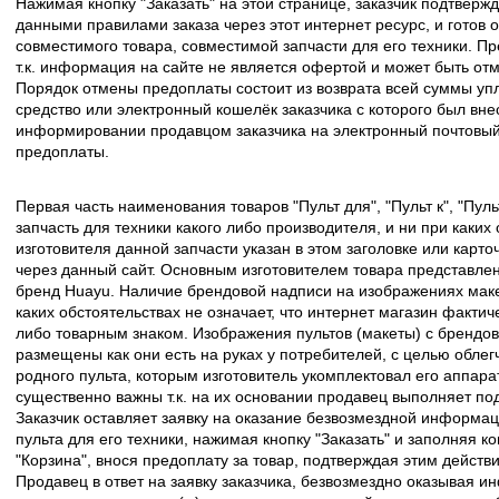
Нажимая кнопку "Заказать" на этой странице, заказчик подтвержд
данными правилами заказа через этот интернет ресурс, и готов о
совместимого товара, совместимой запчасти для его техники. Пр
т.к. информация на сайте не является офертой и может быть о
Порядок отмены предоплаты состоит из возврата всей суммы уп
средство или электронный кошелёк заказчика с которого был вн
информировании продавцом заказчика на электронный почтовый 
предоплаты.
Первая часть наименования товаров "Пульт для", "Пульт к", "Пу
запчасть для техники какого либо производителя, и ни при каких
изготовителя данной запчасти указан в этом заголовке или карто
через данный сайт. Основным изготовителем товара представлен
бренд Huayu. Наличие брендовой надписи на изображениях макет
каких обстоятельствах не означает, что интернет магазин факти
либо товарным знаком. Изображения пультов (макеты) с брендо
размещены как они есть на руках у потребителей, с целью облег
родного пульта, которым изготовитель укомплектовал его аппара
существенно важны т.к. на их основании продавец выполняет по
Заказчик оставляет заявку на оказание безвозмездной информа
пульта для его техники, нажимая кнопку "Заказать" и заполняя к
"Корзина", внося предоплату за товар, подтверждая этим действ
Продавец в ответ на заявку заказчика, безвозмездно оказывая 