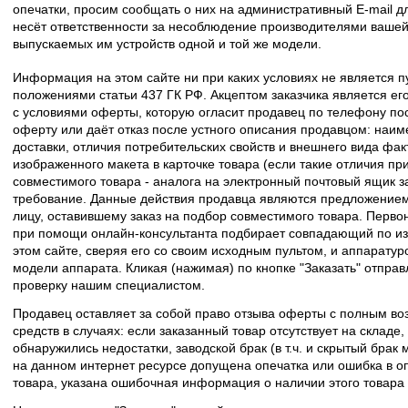
опечатки, просим сообщать о них на административный E-mail д
несёт ответственности за несоблюдение производителями вашей
выпускаемых им устройств одной и той же модели.
Информация на этом сайте ни при каких условиях не является 
положениями статьи 437 ГК РФ. Акцептом заказчика является его
с условиями оферты, которую огласит продавец по телефону пос
оферту или даёт отказ после устного описания продавцом: наим
доставки, отличия потребительских свойств и внешнего вида фак
изображенного макета в карточке товара (если такие отличия пр
совместимого товара - аналога на электронный почтовый ящик з
требование. Данные действия продавца являются предложение
лицу, оставившему заказ на подбор совместимого товара. Перво
при помощи онлайн-консультанта подбирает совпадающий по из
этом сайте, сверяя его со своим исходным пультом, и аппаратур
модели аппарата. Кликая (нажимая) по кнопке "Заказать" отпра
проверку нашим специалистом.
Продавец оставляет за собой право отзыва оферты с полным во
средств в случаях: если заказанный товар отсутствует на складе
обнаружились недостатки, заводской брак (в т.ч. и скрытый брак
на данном интернет ресурсе допущена опечатка или ошибка в оп
товара, указана ошибочная информация о наличии этого товара