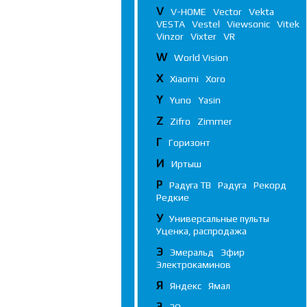
V
V-HOME
Vector
Vekta
VESTA
Vestel
Viewsonic
Vitek
Vinzor
Vixter
VR
W
World Vision
X
Xiaomi
Xoro
Y
Yuno
Yasin
Z
Zifro
Zimmer
Г
Горизонт
И
Иртыш
Р
Радуга ТВ
Радуга
Рекорд
Редкие
У
Универсальные пульты
Уценка, распродажа
Э
Эмеральд
Эфир
Электрокаминов
Я
Яндекс
Ямал
3