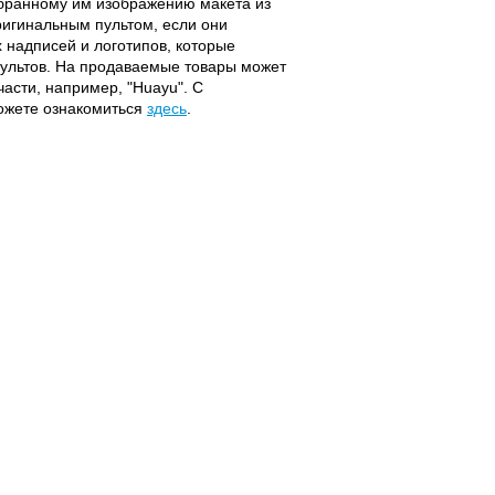
ыбранному им изображению макета из
оригинальным пультом, если они
надписей и логотипов, которые
 пультов. На продаваемые товары может
части, например, "Huayu". С
можете ознакомиться
здесь
.