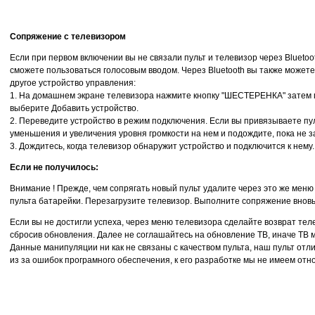
Сопряжение с телевизором
Если при первом включении вы не связали пульт и телевизор через Bluetoo
сможете пользоваться голосовым вводом. Через Bluetooth вы также можете
другое устройство управления:
1. На домашнем экране телевизора нажмите кнопку "ШЕСТЕРЕНКА" затем п
выберите Добавить устройство.
2. Переведите устройство в режим подключения. Если вы привязываете пу
уменьшения и увеличения уровня громкости на нем и подождите, пока не з
3. Дождитесь, когда телевизор обнаружит устройство и подключится к нему.
Если не получилось:
Внимание ! Прежде, чем сопрягать новый пульт удалите через это же меню 
пульта батарейки. Перезагрузите телевизор. Выполните сопряжение внов
Если вы не достигли успеха, через меню телевизора сделайте возврат тел
сбросив обновления. Далее не соглашайтесь на обновление ТВ, иначе ТВ 
Данные манипуляции ни как не связаны с качеством пульта, наш пульт отли
из за ошибок програмного обеспечения, к его разработке мы не имеем от