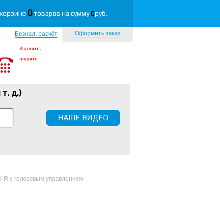
0
 корзине
товаров на сумму
0
руб.
Оформить заказ
Безнал. расчёт
Звоните,
пишите
 т. д.
)
НАШЕ ВИДЕО
D-R с голосовым управлением