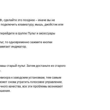
th, сделайте это позднее – иначе вы не
 подключить клавиатуру, мышь, джойстик или
ерейдите в группе Пульт и аксессуары
льт, то одновременно зажмите кнопки
амигает индикатор.
ваш старый пульт. Затем достаньте из старого
ь.
евизора к заводским установкам, тем самым
может снова утратить голосовое управление.
чного качества, все эти проблемы возникают
ношения.