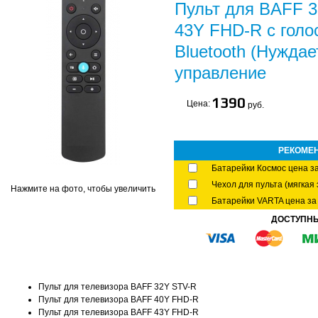
Пульт для BAFF 3
43Y FHD-R с голо
Bluetooth (Нуждае
управление
1390
Цена:
руб.
РЕКОМЕ
Батарейки Космос цена за
Чехол для пульта (мягкая 
Нажмите на фото, чтобы увеличить
Батарейки VARTA цена за 
ДОСТУПН
Пульт для телевизора BAFF 32Y STV-R
Пульт для телевизора BAFF 40Y FHD-R
Пульт для телевизора BAFF 43Y FHD-R