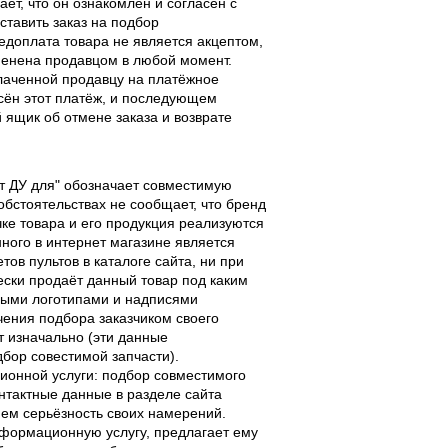
ает, что он ознакомлен и согласен с
ставить заказ на подбор
едоплата товара не является акцептом,
тменена продавцом в любой момент.
лаченной продавцу на платёжное
есён этот платёж, и последующем
ящик об отмене заказа и возврате
льт ДУ для" обозначает совместимую
 обстоятельствах не сообщает, что бренд
чке товара и его продукция реализуются
ного в интернет магазине является
ов пультов в каталоге сайта, ни при
чески продаёт данный товар под каким
выми логотипами и надписями
чения подбора заказчиком своего
т изначально (эти данные
дбор совестимой запчасти).
ционной услуги: подбор совместимого
онтактные данные в разделе сайта
ием серьёзность своих намерений.
информационную услугу, предлагает ему