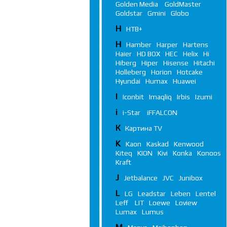
Golden Media
GoldMaster
Goldstar
Gmini
Globo
Н
НТВ+
H
Hamber
Harper
Hartens
Haier
HD BOX
HEC
Helix
Hi
Hiberg
Hiper
Hisense
Hitachi
Holleberg
Horion
Hotcake
Hyundai
Humax
Huawei
I
Iconbit
Imaqliq
Irbis
Izumi
i
i-Star
iFFALСON
К
Картина TV
K
Kaon
Kaskad
Kenwood
Kiteq
KION
Kivi
Konka
Konoos
Kraft
J
Jetbalance
JVC
Junibox
L
LG
Leadstar
Leben
Lentel
Leff
LIT
Loewe
Loview
Lumax
Lumus