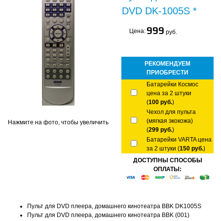
DVD DK-1005S *
999
Цена:
руб.
РЕКОМЕНДУЕМ
ПРИОБРЕСТИ
Батарейки Космос
цена за 2 штуки
(
100 руб.
)
Чехол для пульта
(мягкая экокожа)
Нажмите на фото, чтобы увеличить
(
299 руб.
)
Батарейки VARTA цена
за 2 штуки (
150 руб.
)
ДОСТУПНЫ СПОСОБЫ
ОПЛАТЫ:
Пульт для DVD плеера, домашнего кинотеатра BBK DK1005S
Пульт для DVD плеера, домашнего кинотеатра BBK (001)