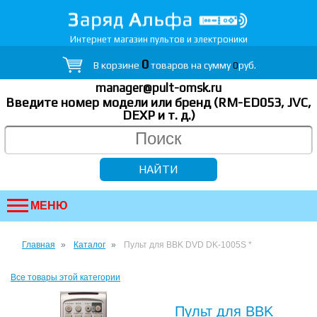
Интернет магазин пультов и электроники
0
В корзине
товаров на сумму
0
руб.
manager@pult-omsk.ru
Введите номер модели или бренд (RM-ED053, JVC,
DEXP
и т. д.
)
МЕНЮ
Главная
Каталог
Пульт для BBK DVD DK-1005S *
Все товары этой категории
Пульт для BBK