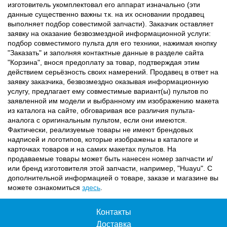
изготовитель укомплектовал его аппарат изначально (эти
данные существенно важны т.к. на их основании продавец
выполняет подбор совестимой запчасти). Заказчик оставляет
заявку на оказание безвозмездной информационной услуги:
подбор совместимого пульта для его техники, нажимая кнопку
"Заказать" и заполняя контактные данные в разделе сайта
"Корзина", внося предоплату за товар, подтверждая этим
действием серьёзность своих намерений. Продавец в ответ на
заявку заказчика, безвозмездно оказывая информационную
услугу, предлагает ему совместимые вариант(ы) пультов по
заявленной им модели и выбранному им изображению макета
из каталога на сайте, обговаривая все различия пульта-
аналога с оригинальным пультом, если они имеются.
Фактически, реализуемые товары не имеют брендовых
надписей и логотипов, которые изображены в каталоге и
карточках товаров и на самих макетах пультов. На
продаваемые товары может быть нанесен номер запчасти и/
или бренд изготовителя этой запчасти, например, "Huayu". С
дополнительной информацией о товаре, заказе и магазине вы
можете ознакомиться
здесь
.
Контакты
Доставка