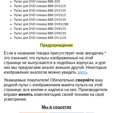
Пульт для DVD плеера BBK-920
Пульт для DVD плеера BBK DV112S
Пульт для DVD плеера BBK DV113S
Пульт для DVD плеера BBK DV311S
Пульт для DVD плеера BBK DV313S
Пульт для DVD плеера BBK DV911SM
Пульт для DVD плеера BBK DV912S
Пульт для DVD плеера BBK DV913S
Пульт для DVD плеера BBK DV-1125
Предупреждение
Если в названии товара присутствует знак звездочка *
это означает, что пульты изображенные на этой
странице не выпускаются в подобных корпусах, и для
них мы предлагаем аналог внешне другой. Некоторые
изображения аналогов можно увидеть
здесь
Уважаемые покупатели! Обязательно
сверяйте
ваш
родной пульт с изображением макета пульта на этой
странице, все кнопки и надписи на них. Производители
вправе
менять
комплектацию своей техники на своё
усмотрение.
Мы в соцсетях