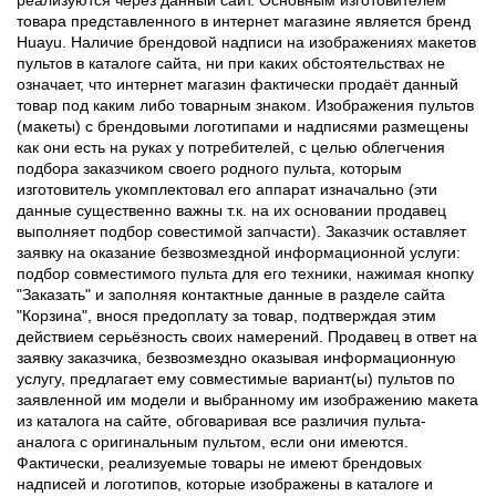
товара представленного в интернет магазине является бренд
Huayu. Наличие брендовой надписи на изображениях макетов
пультов в каталоге сайта, ни при каких обстоятельствах не
означает, что интернет магазин фактически продаёт данный
товар под каким либо товарным знаком. Изображения пультов
(макеты) с брендовыми логотипами и надписями размещены
как они есть на руках у потребителей, с целью облегчения
подбора заказчиком своего родного пульта, которым
изготовитель укомплектовал его аппарат изначально (эти
данные существенно важны т.к. на их основании продавец
выполняет подбор совестимой запчасти). Заказчик оставляет
заявку на оказание безвозмездной информационной услуги:
подбор совместимого пульта для его техники, нажимая кнопку
"Заказать" и заполняя контактные данные в разделе сайта
"Корзина", внося предоплату за товар, подтверждая этим
действием серьёзность своих намерений. Продавец в ответ на
заявку заказчика, безвозмездно оказывая информационную
услугу, предлагает ему совместимые вариант(ы) пультов по
заявленной им модели и выбранному им изображению макета
из каталога на сайте, обговаривая все различия пульта-
аналога с оригинальным пультом, если они имеются.
Фактически, реализуемые товары не имеют брендовых
надписей и логотипов, которые изображены в каталоге и