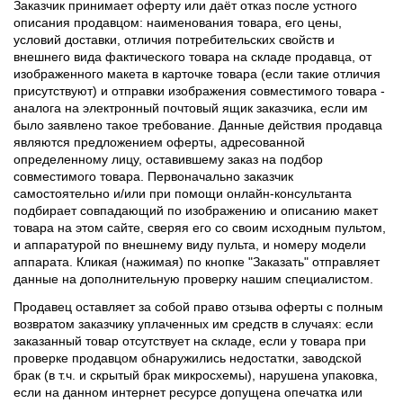
Заказчик принимает оферту или даёт отказ после устного
описания продавцом: наименования товара, его цены,
условий доставки, отличия потребительских свойств и
внешнего вида фактического товара на складе продавца, от
изображенного макета в карточке товара (если такие отличия
присутствуют) и отправки изображения совместимого товара -
аналога на электронный почтовый ящик заказчика, если им
было заявлено такое требование. Данные действия продавца
являются предложением оферты, адресованной
определенному лицу, оставившему заказ на подбор
совместимого товара. Первоначально заказчик
самостоятельно и/или при помощи онлайн-консультанта
подбирает совпадающий по изображению и описанию макет
товара на этом сайте, сверяя его со своим исходным пультом,
и аппаратурой по внешнему виду пульта, и номеру модели
аппарата. Кликая (нажимая) по кнопке "Заказать" отправляет
данные на дополнительную проверку нашим специалистом.
Продавец оставляет за собой право отзыва оферты с полным
возвратом заказчику уплаченных им средств в случаях: если
заказанный товар отсутствует на складе, если у товара при
проверке продавцом обнаружились недостатки, заводской
брак (в т.ч. и скрытый брак микросхемы), нарушена упаковка,
если на данном интернет ресурсе допущена опечатка или