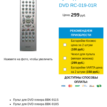
DVD RC-019-01R
299
Цена:
руб.
РЕКОМЕНДУЕМ
ПРИОБРЕСТИ
Батарейки Космос
цена за 2 штуки
(
100 руб.
)
Чехол для пульта
(мягкая экокожа)
Нажмите на фото, чтобы увеличить
(
299 руб.
)
Батарейки VARTA цена
за 2 штуки (
150 руб.
)
ДОСТУПНЫ СПОСОБЫ
ОПЛАТЫ:
Пульт для DVD плеера BBK-911S
Пульт для DVD плеера BBK-918S