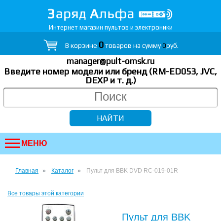
Интернет магазин пультов и электроники
0
В корзине
товаров на сумму
0
руб.
manager@pult-omsk.ru
Введите номер модели или бренд (RM-ED053, JVC,
DEXP
и т. д.
)
МЕНЮ
Главная
Каталог
Пульт для BBK DVD RC-019-01R
Все товары этой категории
Пульт для BBK