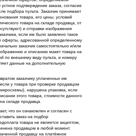
 устное подтверждение заказа, согласие
ле подбора пульта. Заказчик принимает
енования товара, его цены, условий
тического товара на складе продавца, от
исутствуют) и отправки изображения
аказчика, если им было заявлено такое
м оферты, адресованной определенному
начально заказчик самостоятельно и/или
ображению и описанию макет товара на
ой по внешнему виду пульта, и номеру
вляет данные на дополнительную
звратом заказчику уплаченных им
, если у товара при проверке продавцом
 микросхемы), нарушена упаковка, если
исании этого товара, стоимости данного
 на складе продавца.
ает, что он ознакомлен и согласен с
ставить заказ на подбор
едоплата товара не является акцептом,
тменена продавцом в любой момент.
лаченной продавцу на платёжное