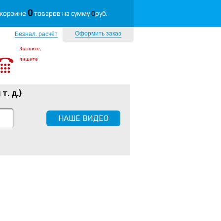
0
 корзине
товаров на сумму
0
руб.
Оформить заказ
Безнал. расчёт
Звоните,
пишите
 т. д.
)
НАШЕ ВИДЕО