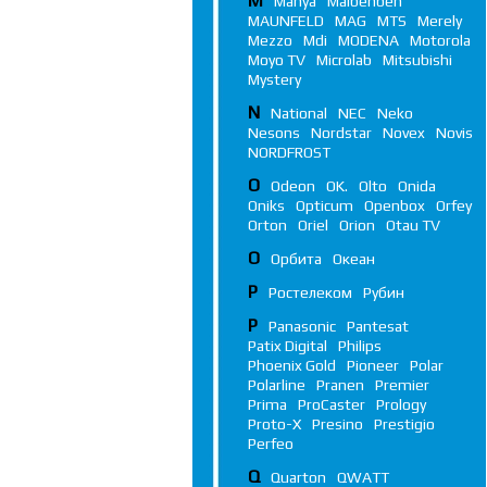
M
Manya
Maibenben
MAUNFELD
MAG
MTS
Merely
Mezzo
Mdi
MODENA
Motorola
Moyo TV
Microlab
Mitsubishi
Mystery
N
National
NEC
Neko
Nesons
Nordstar
Novex
Novis
NORDFROST
O
Odeon
OK.
Olto
Onida
Oniks
Opticum
Openbox
Orfey
Orton
Oriel
Orion
Otau TV
О
Орбита
Океан
Р
Ростелеком
Рубин
P
Panasonic
Pantesat
Patix Digital
Philips
Phoenix Gold
Pioneer
Polar
Polarline
Pranen
Premier
Prima
ProCaster
Prology
Proto-X
Presino
Prestigio
Perfeo
Q
Quarton
QWATT