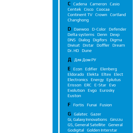
C
Cadena
Cameron
Casio
Centek
Cisco
Coocaa
Continent TV
Crown
Cortland
Changhong
D
Daewoo
D-Color
Defender
Delta systems
Denn
Dexp
DNS
Dialog
Digifors
Digma
Divisat
Distar
Doffler
Dream
Dr. HD
Dune
Д
Для Дом РУ
E
Econ
Edifier
Elenberg
Eldorado
Elekta
Eltex
Elect
Electronics
Energy
Eplutus
Erisson
ERC
E-Star
Evo
Evolution
Evgo
Eurosky
Euston
F
Fortis
Funai
Fusion
G
Galatec
Gazer
Gi, Galaxy Innovations
Ginzzu
GS, General Satellite
General
Godigital
Golden Interstar