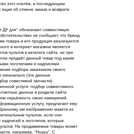
есён этот платёж, и последующем
ящик об отмене заказа и возврате
льт ДУ для" обозначает совместимую
 обстоятельствах не сообщает, что бренд
чке товара и его продукция реализуются
ного в интернет магазине является
ов пультов в каталоге сайта, ни при
чески продаёт данный товар под каким
выми логотипами и надписями
чения подбора заказчиком своего
т изначально (эти данные
дбор совестимой запчасти).
ционной услуги: подбор совместимого
онтактные данные в разделе сайта
ием серьёзность своих намерений.
информационную услугу, предлагает ему
ыбранному им изображению макета из
оригинальным пультом, если они
надписей и логотипов, которые
 пультов. На продаваемые товары может
части, например, "Huayu". С