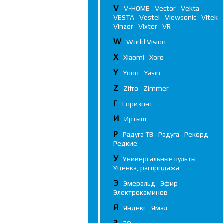
V
V-HOME
Vector
Vekta
VESTA
Vestel
Viewsonic
Vitek
Vinzor
Vixter
VR
W
World Vision
X
Xiaomi
Xoro
Y
Yuno
Yasin
Z
Zifro
Zimmer
Г
Горизонт
И
Иртыш
Р
Радуга ТВ
Радуга
Рекорд
Редкие
У
Универсальные пульты
Уценка, распродажа
Э
Эмеральд
Эфир
Электрокаминов
Я
Яндекс
Ямал
3