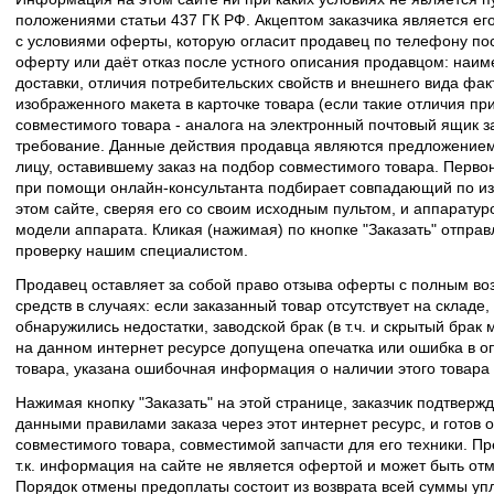
положениями статьи 437 ГК РФ. Акцептом заказчика является его
с условиями оферты, которую огласит продавец по телефону пос
оферту или даёт отказ после устного описания продавцом: наим
доставки, отличия потребительских свойств и внешнего вида фак
изображенного макета в карточке товара (если такие отличия пр
совместимого товара - аналога на электронный почтовый ящик з
требование. Данные действия продавца являются предложение
лицу, оставившему заказ на подбор совместимого товара. Перво
при помощи онлайн-консультанта подбирает совпадающий по из
этом сайте, сверяя его со своим исходным пультом, и аппаратур
модели аппарата. Кликая (нажимая) по кнопке "Заказать" отпра
проверку нашим специалистом.
Продавец оставляет за собой право отзыва оферты с полным во
средств в случаях: если заказанный товар отсутствует на складе
обнаружились недостатки, заводской брак (в т.ч. и скрытый брак
на данном интернет ресурсе допущена опечатка или ошибка в оп
товара, указана ошибочная информация о наличии этого товара
Нажимая кнопку "Заказать" на этой странице, заказчик подтвержд
данными правилами заказа через этот интернет ресурс, и готов о
совместимого товара, совместимой запчасти для его техники. Пр
т.к. информация на сайте не является офертой и может быть о
Порядок отмены предоплаты состоит из возврата всей суммы уп