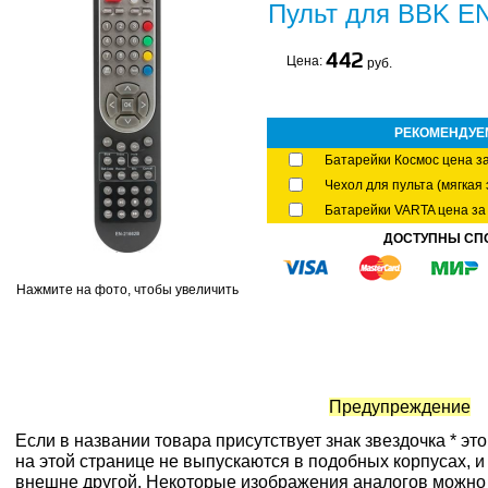
Пульт для BBK E
442
Цена:
руб.
РЕКОМЕНДУЕ
Батарейки Космос цена за
Чехол для пульта (мягкая 
Батарейки VARTA цена за 
ДОСТУПНЫ СП
Нажмите на фото, чтобы увеличить
Предупреждение
Если в названии товара присутствует знак звездочка * эт
на этой странице не выпускаются в подобных корпусах, и
внешне другой. Некоторые изображения аналогов можно