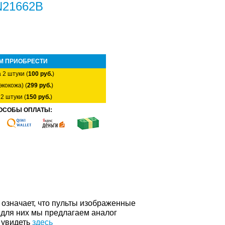
N21662B
М ПРИОБРЕСТИ
 2 штуки (
100 руб.
)
экокожа) (
299 руб.
)
2 штуки (
150 руб.
)
ОСОБЫ ОПЛАТЫ:
о означает, что пульты изображенные
 для них мы предлагаем аналог
 увидеть
здесь