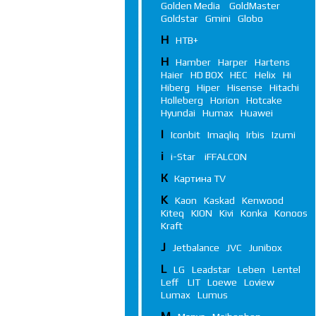
Golden Media
GoldMaster
Goldstar
Gmini
Globo
Н
НТВ+
H
Hamber
Harper
Hartens
Haier
HD BOX
HEC
Helix
Hi
Hiberg
Hiper
Hisense
Hitachi
Holleberg
Horion
Hotcake
Hyundai
Humax
Huawei
I
Iconbit
Imaqliq
Irbis
Izumi
i
i-Star
iFFALСON
К
Картина TV
K
Kaon
Kaskad
Kenwood
Kiteq
KION
Kivi
Konka
Konoos
Kraft
J
Jetbalance
JVC
Junibox
L
LG
Leadstar
Leben
Lentel
Leff
LIT
Loewe
Loview
Lumax
Lumus