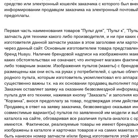
средство или электронный кошелёк заказчика с которого был вн
информировании продавцом заказчика на электронный почтовый 
предоплаты.
Первая часть наименования товаров "Пульт для", "Пульт к", "Пу
запчасть для техники какого либо производителя, и ни при каких
изготовителя данной запчасти указан в этом заголовке или карто
через данный сайт. Основным изготовителем товара представлен
бренд Huayu. Наличие брендовой надписи на изображениях макет
каких обстоятельствах не означает, что интернет магазин факти
либо товарным знаком. Изображения пультов (макеты) с брендо
размещены как они есть на руках у потребителей, с целью облег
родного пульта, которым изготовитель укомплектовал его аппара
существенно важны т.к. на их основании продавец выполняет по
Заказчик оставляет заявку на оказание безвозмездной информа
пульта для его техники, нажимая кнопку "Заказать" и заполняя к
"Корзина", внося предоплату за товар, подтверждая этим действ
Продавец в ответ на заявку заказчика, безвозмездно оказывая 
совместимые вариант(ы) пультов по заявленной им модели и в
каталога на сайте, обговаривая все различия пульта-аналога с 
имеются. Фактически, реализуемые товары не имеют брендовых 
изображены в каталоге и карточках товаров и на самих макетах
быть нанесен номер запчасти и/или бренд изготовителя этой зап