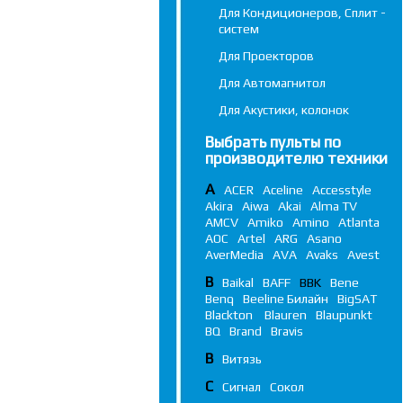
Для Кондиционеров, Сплит -
систем
Для Проекторов
Для Автомагнитол
Для Акустики, колонок
Выбрать пульты по
производителю техники
A
ACER
Aceline
Accesstyle
Akira
Aiwa
Akai
Alma TV
AMCV
Amiko
Amino
Atlanta
AOC
Artel
ARG
Asano
AverMedia
AVA
Avaks
Avest
B
Baikal
BAFF
BBK
Bene
Benq
Beeline Билайн
BigSAT
Blackton
Blauren
Blaupunkt
BQ
Brand
Bravis
В
Витязь
С
Сигнал
Сокол