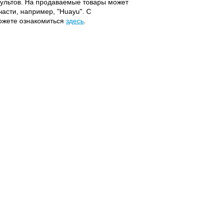
 пультов. На продаваемые товары может
части, например, "Huayu". С
можете ознакомиться
здесь
.