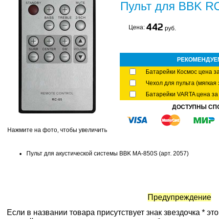
Пульт для BBK RC
442
Цена:
руб.
РЕКОМЕНДУЕ
Батарейки Космос цена за
Чехол для пульта (мягкая 
Батарейки VARTA цена за 
ДОСТУПНЫ СП
Нажмите на фото, чтобы увеличить
Пульт для акустической системы BBK MA-850S (арт. 2057)
Предупреждение
Если в названии товара присутствует знак звездочка * эт