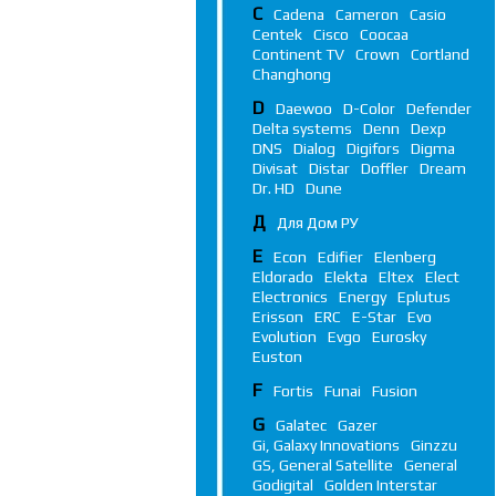
C
Cadena
Cameron
Casio
Centek
Cisco
Coocaa
Continent TV
Crown
Cortland
Changhong
D
Daewoo
D-Color
Defender
Delta systems
Denn
Dexp
DNS
Dialog
Digifors
Digma
Divisat
Distar
Doffler
Dream
Dr. HD
Dune
Д
Для Дом РУ
E
Econ
Edifier
Elenberg
Eldorado
Elekta
Eltex
Elect
Electronics
Energy
Eplutus
Erisson
ERC
E-Star
Evo
Evolution
Evgo
Eurosky
Euston
F
Fortis
Funai
Fusion
G
Galatec
Gazer
Gi, Galaxy Innovations
Ginzzu
GS, General Satellite
General
Godigital
Golden Interstar