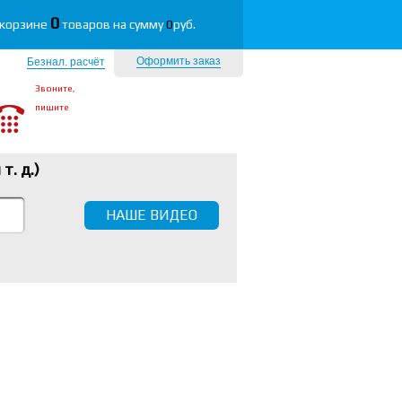
0
 корзине
товаров на сумму
0
руб.
Оформить заказ
Безнал. расчёт
Звоните,
пишите
 т. д.
)
НАШЕ ВИДЕО