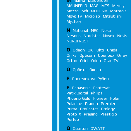
M
Manya
Maibenben
MAUNFELD
MAG
MTS
Merely
Mezzo
Mdi
MODENA
Motorola
Moyo TV
Microlab
Mitsubishi
Mystery
N
National
NEC
Neko
Nesons
Nordstar
Novex
Novis
NORDFROST
O
Odeon
OK.
Olto
Onida
Oniks
Opticum
Openbox
Orfey
Orton
Oriel
Orion
Otau TV
О
Орбита
Океан
Р
Ростелеком
Рубин
P
Panasonic
Pantesat
Patix Digital
Philips
Phoenix Gold
Pioneer
Polar
Polarline
Pranen
Premier
Prima
ProCaster
Prology
Proto-X
Presino
Prestigio
Perfeo
Q
Quarton
QWATT