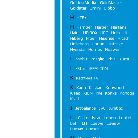
Golden Media
GoldMaster
Goldstar
Gmini
Globo
Н
НТВ+
H
Hamber
Harper
Hartens
Haier
HD BOX
HEC
Helix
Hi
Hiberg
Hiper
Hisense
Hitachi
Holleberg
Horion
Hotcake
Hyundai
Humax
Huawei
I
Iconbit
Imaqliq
Irbis
Izumi
i
i-Star
iFFALСON
К
Картина TV
K
Kaon
Kaskad
Kenwood
Kiteq
KION
Kivi
Konka
Konoos
Kraft
J
Jetbalance
JVC
Junibox
L
LG
Leadstar
Leben
Lentel
Leff
LIT
Loewe
Loview
Lumax
Lumus