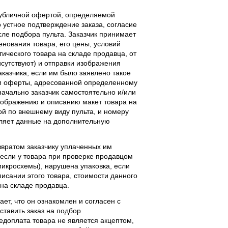
публичной офертой, определяемой
 устное подтверждение заказа, согласие
ле подбора пульта. Заказчик принимает
енования товара, его цены, условий
тического товара на складе продавца, от
исутствуют) и отправки изображения
аказчика, если им было заявлено такое
м оферты, адресованной определенному
начально заказчик самостоятельно и/или
ображению и описанию макет товара на
ой по внешнему виду пульта, и номеру
вляет данные на дополнительную
звратом заказчику уплаченных им
, если у товара при проверке продавцом
 микросхемы), нарушена упаковка, если
исании этого товара, стоимости данного
 на складе продавца.
ает, что он ознакомлен и согласен с
ставить заказ на подбор
едоплата товара не является акцептом,