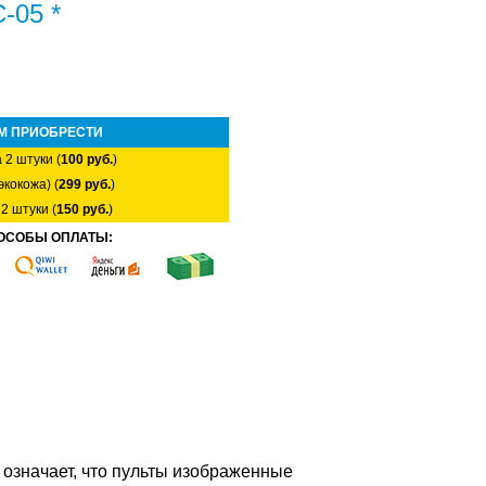
-05 *
М ПРИОБРЕСТИ
 2 штуки (
100 руб.
)
экокожа) (
299 руб.
)
2 штуки (
150 руб.
)
ОСОБЫ ОПЛАТЫ:
о означает, что пульты изображенные