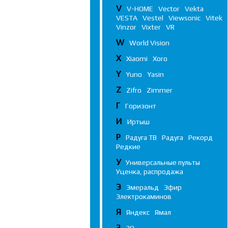
V
V-HOME
Vector
Vekta
VESTA
Vestel
Viewsonic
Vitek
Vinzor
Vixter
VR
W
World Vision
X
Xiaomi
Xoro
Y
Yuno
Yasin
Z
Zifro
Zimmer
Г
Горизонт
И
Иртыш
Р
Радуга ТВ
Радуга
Рекорд
Редкие
У
Универсальные пульты
Уценка, распродажа
Э
Эмеральд
Эфир
Электрокаминов
Я
Яндекс
Ямал
3