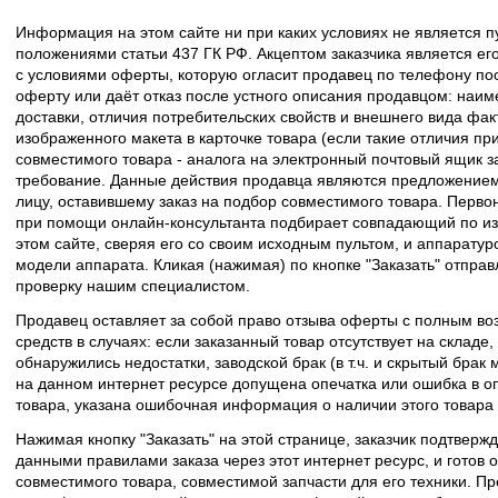
Информация на этом сайте ни при каких условиях не является 
положениями статьи 437 ГК РФ. Акцептом заказчика является его
с условиями оферты, которую огласит продавец по телефону пос
оферту или даёт отказ после устного описания продавцом: наим
доставки, отличия потребительских свойств и внешнего вида фак
изображенного макета в карточке товара (если такие отличия пр
совместимого товара - аналога на электронный почтовый ящик з
требование. Данные действия продавца являются предложение
лицу, оставившему заказ на подбор совместимого товара. Перво
при помощи онлайн-консультанта подбирает совпадающий по из
этом сайте, сверяя его со своим исходным пультом, и аппаратур
модели аппарата. Кликая (нажимая) по кнопке "Заказать" отпра
проверку нашим специалистом.
Продавец оставляет за собой право отзыва оферты с полным во
средств в случаях: если заказанный товар отсутствует на складе
обнаружились недостатки, заводской брак (в т.ч. и скрытый брак
на данном интернет ресурсе допущена опечатка или ошибка в оп
товара, указана ошибочная информация о наличии этого товара
Нажимая кнопку "Заказать" на этой странице, заказчик подтвержд
данными правилами заказа через этот интернет ресурс, и готов о
совместимого товара, совместимой запчасти для его техники. Пр