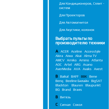
Для Кондиционеров, Сплит -
систем
Для Проекторов
Для Автомагнитол
Для Акустики, колонок
Выбрать пульты по
производителю техники
A
ACER
Aceline
Accesstyle
Akira
Aiwa
Akai
Alma TV
AMCV
Amiko
Amino
Atlanta
AOC
Artel
ARG
Asano
AverMedia
AVA
Avaks
Avest
B
Baikal
BAFF
BBK
Bene
Benq
Beeline Билайн
BigSAT
Blackton
Blauren
Blaupunkt
BQ
Brand
Bravis
В
Витязь
С
Сигнал
Сокол