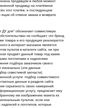
тменена продавцом в любой момент.
лаченной продавцу на платёжное
есён этот платёж, и последующем
ящик об отмене заказа и возврате
льт ДУ для" обозначает совместимую
 обстоятельствах не сообщает, что бренд
чке товара и его продукция реализуются
ного в интернет магазине является
ов пультов в каталоге сайта, ни при
чески продаёт данный товар под каким
выми логотипами и надписями
чения подбора заказчиком своего
т изначально (эти данные
дбор совестимой запчасти).
ционной услуги: подбор совместимого
онтактные данные в разделе сайта
ием серьёзность своих намерений.
информационную услугу, предлагает ему
ыбранному им изображению макета из
оригинальным пультом, если они
надписей и логотипов, которые