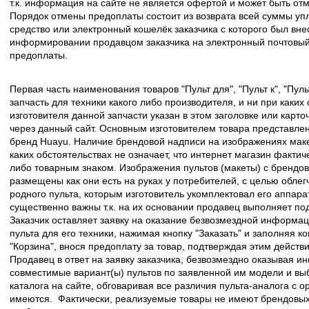
т.к. информация на сайте не является офертой и может быть о
Порядок отмены предоплаты состоит из возврата всей суммы уп
средство или электронный кошелёк заказчика с которого был вн
информировании продавцом заказчика на электронный почтовый 
предоплаты.
Первая часть наименования товаров "Пульт для", "Пульт к", "Пу
запчасть для техники какого либо производителя, и ни при каких
изготовителя данной запчасти указан в этом заголовке или карто
через данный сайт. Основным изготовителем товара представлен
бренд Huayu. Наличие брендовой надписи на изображениях макет
каких обстоятельствах не означает, что интернет магазин факти
либо товарным знаком. Изображения пультов (макеты) с брендо
размещены как они есть на руках у потребителей, с целью облег
родного пульта, которым изготовитель укомплектовал его аппара
существенно важны т.к. на их основании продавец выполняет по
Заказчик оставляет заявку на оказание безвозмездной информа
пульта для его техники, нажимая кнопку "Заказать" и заполняя к
"Корзина", внося предоплату за товар, подтверждая этим действ
Продавец в ответ на заявку заказчика, безвозмездно оказывая 
совместимые вариант(ы) пультов по заявленной им модели и в
каталога на сайте, обговаривая все различия пульта-аналога с 
имеются. Фактически, реализуемые товары не имеют брендовых 