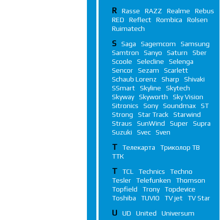
R
Rasse
RAZZ
Realme
Rebus
RED
Reflect
Rombica
Rolsen
Ruimatech
S
Saga
Sagemcom
Samsung
Samtron
Sanyo
Saturn
Sber
Scoole
Selecline
Selenga
Sencor
Sezam
Scarlett
Schaub Lorenz
Sharp
Shivaki
SSmart
Skyline
Skytech
Skyway
Skyworth
Sky Vision
Sitronics
Sony
Soundmax
ST
Strong
Star Track
Starwind
Straus
SunWind
Super
Supra
Suzuki
Svec
Sven
Т
Телекарта
Триколор ТВ
ТТК
T
TCL
Technics
Techno
Tesler
Telefunken
Thomson
Topfield
Trony
Topdevice
Toshiba
TUVIO
TV jet
TV Star
U
UD
United
Universum