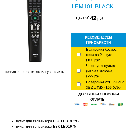
LEM101 BLACK
442
Цена:
руб.
РЕКОМЕНДУЕМ
ПРИОБРЕСТИ
Батарейки Космос
цена за 2 штуки
(
100 руб.
)
Чехол для пульта
(мягкая экокожа)
Нажмите на фото, чтобы увеличить
(
299 руб.
)
Батарейки VARTA цена
за 2 штуки (
150 руб.
)
ДОСТУПНЫ СПОСОБЫ
ОПЛАТЫ:
пульт для телевизора BBK LED1972G
пульт для телевизора BBK LED1975