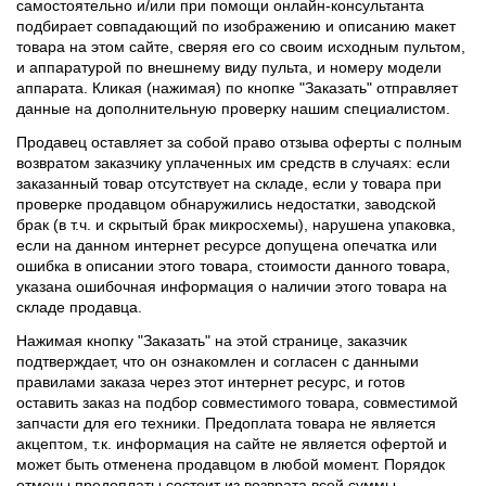
самостоятельно и/или при помощи онлайн-консультанта
подбирает совпадающий по изображению и описанию макет
товара на этом сайте, сверяя его со своим исходным пультом,
и аппаратурой по внешнему виду пульта, и номеру модели
аппарата. Кликая (нажимая) по кнопке "Заказать" отправляет
данные на дополнительную проверку нашим специалистом.
Продавец оставляет за собой право отзыва оферты с полным
возвратом заказчику уплаченных им средств в случаях: если
заказанный товар отсутствует на складе, если у товара при
проверке продавцом обнаружились недостатки, заводской
брак (в т.ч. и скрытый брак микросхемы), нарушена упаковка,
если на данном интернет ресурсе допущена опечатка или
ошибка в описании этого товара, стоимости данного товара,
указана ошибочная информация о наличии этого товара на
складе продавца.
Нажимая кнопку "Заказать" на этой странице, заказчик
подтверждает, что он ознакомлен и согласен с данными
правилами заказа через этот интернет ресурс, и готов
оставить заказ на подбор совместимого товара, совместимой
запчасти для его техники. Предоплата товара не является
акцептом, т.к. информация на сайте не является офертой и
может быть отменена продавцом в любой момент. Порядок
отмены предоплаты состоит из возврата всей суммы