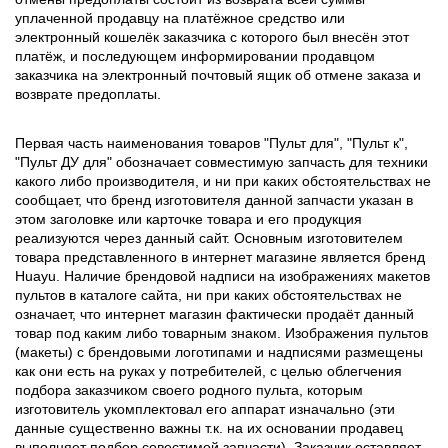
уплаченной продавцу на платёжное средство или
электронный кошелёк заказчика с которого был внесён этот
платёж, и последующем информировании продавцом
заказчика на электронный почтовый ящик об отмене заказа и
возврате предоплаты.
Первая часть наименования товаров "Пульт для", "Пульт к",
"Пульт ДУ для" обозначает совместимую запчасть для техники
какого либо производителя, и ни при каких обстоятельствах не
сообщает, что бренд изготовителя данной запчасти указан в
этом заголовке или карточке товара и его продукция
реализуются через данный сайт. Основным изготовителем
товара представленного в интернет магазине является бренд
Huayu. Наличие брендовой надписи на изображениях макетов
пультов в каталоге сайта, ни при каких обстоятельствах не
означает, что интернет магазин фактически продаёт данный
товар под каким либо товарным знаком. Изображения пультов
(макеты) с брендовыми логотипами и надписями размещены
как они есть на руках у потребителей, с целью облегчения
подбора заказчиком своего родного пульта, которым
изготовитель укомплектовал его аппарат изначально (эти
данные существенно важны т.к. на их основании продавец
выполняет подбор совестимой запчасти). Заказчик оставляет