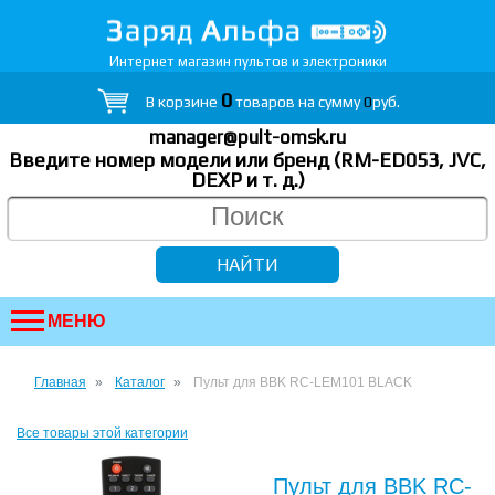
Интернет магазин пультов и электроники
0
В корзине
товаров на сумму
0
руб.
manager@pult-omsk.ru
Введите номер модели или бренд (RM-ED053, JVC,
DEXP
и т. д.
)
МЕНЮ
Главная
Каталог
Пульт для BBK RC-LEM101 BLACK
Все товары этой категории
Пульт для BBK RC-