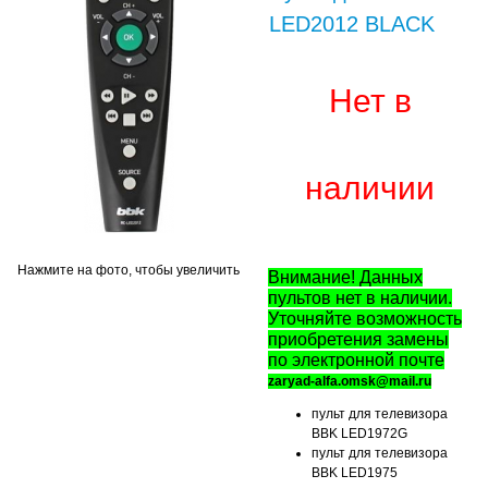
LED2012 BLACK
Нет в
наличии
Нажмите на фото, чтобы увеличить
Внимание! Данных
пультов нет в наличии.
Уточняйте возможность
приобретения замены
по электронной почте
zaryad-alfa.omsk@mail.ru
пульт для телевизора
BBK LED1972G
пульт для телевизора
BBK LED1975