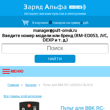
Интернет магазин пультов и электроники
0
В корзине
товаров на сумму
0
руб.
manager@pult-omsk.ru
Введите номер модели или бренд (RM-ED053, JVC,
DEXP
и т. д.
)
МЕНЮ
Главная
Каталог
Пульт для BBK RC-LED2012 BLACK
Все товары этой категории
Пульт для BBK RC-