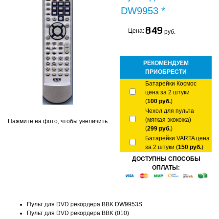
DW9953 *
849
Цена:
руб.
РЕКОМЕНДУЕМ
ПРИОБРЕСТИ
Батарейки Космос
цена за 2 штуки
(
100 руб.
)
Чехол для пульта
(мягкая экокожа)
Нажмите на фото, чтобы увеличить
(
299 руб.
)
Батарейки VARTA цена
за 2 штуки (
150 руб.
)
ДОСТУПНЫ СПОСОБЫ
ОПЛАТЫ:
Пульт для DVD рекордера BBK DW9953S
Пульт для DVD рекордера BBK (010)