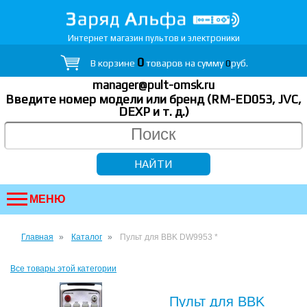
Интернет магазин пультов и электроники
0
В корзине
товаров на сумму
0
руб.
manager@pult-omsk.ru
Введите номер модели или бренд (RM-ED053, JVC,
DEXP
и т. д.
)
МЕНЮ
Главная
Каталог
Пульт для BBK DW9953 *
Все товары этой категории
Пульт для BBK