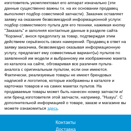
изготовитель укомплектовал его аппарат изначально (эти
данные существенно важны т.к. на их основании продавец
выполняет подбор совестимой запчасти). Заказчик оставляет
заявку на оказание безвозмездной информационной услуги:
подбор совместимого пульта для его техники, нажимая кнопку
"Заказать" и заполняя контактные данные в разделе сайта
"Корзина", внося предоплату за товар, подтверждая этим
действием серьёзность своих намерений. Продавец в ответ на
заявку заказчика, безвозмездно оказывая информационную
услугу, предлагает ему совместимые вариант(ы) пультов по
заявленной им модели и выбранному им изображению макета
из каталога на сайте, обговаривая все различия пульта-
аналога с оригинальным пультом, если они имеются.
Фактически, реализуемые товары не имеют брендовых
надписей и логотипов, которые изображены в каталоге и
карточках товаров и на самих макетах пультов. На
продаваемые товары может быть нанесен номер запчасти и/
или бренд изготовителя этой запчасти, например, "Huayu". С
дополнительной информацией о товаре, заказе и магазине вы
можете ознакомиться
здесь
.
Контакты
Доставка