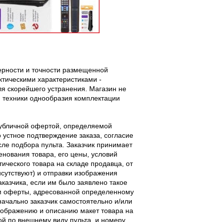
верности и точности размещенной
тическими характеристиками -
ля скорейшего устранения. Магазин не
 техники однообразия комплектации
публичной офертой, определяемой
 устное подтверждение заказа, согласие
ле подбора пульта. Заказчик принимает
енования товара, его цены, условий
тического товара на складе продавца, от
исутствуют) и отправки изображения
аказчика, если им было заявлено такое
м оферты, адресованной определенному
начально заказчик самостоятельно и/или
ображению и описанию макет товара на
ой по внешнему виду пульта, и номеру