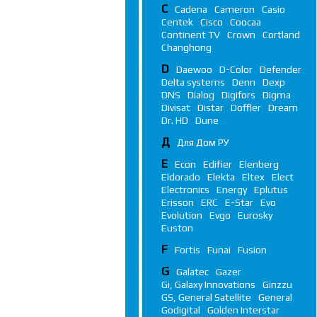
C
Cadena
Cameron
Casio
Centek
Cisco
Coocaa
Continent TV
Crown
Cortland
Changhong
D
Daewoo
D-Color
Defender
Delta systems
Denn
Dexp
DNS
Dialog
Digifors
Digma
Divisat
Distar
Doffler
Dream
Dr. HD
Dune
Д
Для Дом РУ
E
Econ
Edifier
Elenberg
Eldorado
Elekta
Eltex
Elect
Electronics
Energy
Eplutus
Erisson
ERC
E-Star
Evo
Evolution
Evgo
Eurosky
Euston
F
Fortis
Funai
Fusion
G
Galatec
Gazer
Gi, Galaxy Innovations
Ginzzu
GS, General Satellite
General
Godigital
Golden Interstar