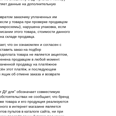
вляет данные на дополнительную
звратом заказчику уплаченных им
, если у товара при проверке продавцом
 микросхемы), нарушена упаковка, если
исании этого товара, стоимости данного
 на складе продавца.
ает, что он ознакомлен и согласен с
ставить заказ на подбор
едоплата товара не является акцептом,
тменена продавцом в любой момент.
лаченной продавцу на платёжное
есён этот платёж, и последующем
ящик об отмене заказа и возврате
льт ДУ для" обозначает совместимую
 обстоятельствах не сообщает, что бренд
чке товара и его продукция реализуются
ного в интернет магазине является
ов пультов в каталоге сайта, ни при