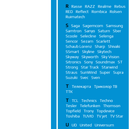
R
Rasse
RAZZ
Realme
Rebus
RED
Reflect
Rombica
Rolsen
Ruimatech
S
Saga
Sagemcom
Samsung
Samtron
Sanyo
Saturn
Sber
Scoole
Selecline
Selenga
Sencor
Sezam
Scarlett
Schaub Lorenz
Sharp
Shivaki
SSmart
Skyline
Skytech
Skyway
Skyworth
Sky Vision
Sitronics
Sony
Soundmax
ST
Strong
Star Track
Starwind
Straus
SunWind
Super
Supra
Suzuki
Svec
Sven
Т
Телекарта
Триколор ТВ
ТТК
T
TCL
Technics
Techno
Tesler
Telefunken
Thomson
Topfield
Trony
Topdevice
Toshiba
TUVIO
TV jet
TV Star
U
UD
United
Universum