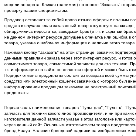
модели аппарата. Кликая (нажимая) по кнопке "Заказать" отпра
проверку нашим специалистом.
Продавец оставляет за собой право отзыва оферты с полным во
средств в случаях: если заказанный товар отсутствует на складе
обнаружились недостатки, заводской брак (в т.ч. и скрытый брак
на данном интернет ресурсе допущена опечатка или ошибка в оп
товара, указана ошибочная информация о наличии этого товара
Нажимая кнопку "Заказать" на этой странице, заказчик подтвержд
данными правилами заказа через этот интернет ресурс, и готов о
совместимого товара, совместимой запчасти для его техники. Пр
т.к. информация на сайте не является офертой и может быть о
Порядок отмены предоплаты состоит из возврата всей суммы уп
средство или электронный кошелёк заказчика с которого был вн
информировании продавцом заказчика на электронный почтовый 
предоплаты.
Первая часть наименования товаров "Пульт для", "Пульт к", "Пу
запчасть для техники какого либо производителя, и ни при каких
изготовителя данной запчасти указан в этом заголовке или карто
через данный сайт. Основным изготовителем товара представлен
бренд Huayu. Наличие брендовой надписи на изображениях макет