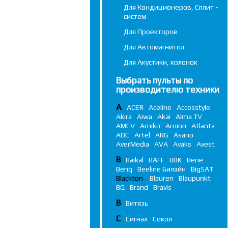
Для Кондиционеров, Сплит -
систем
Для Проекторов
Для Автомагнитол
Для Акустики, колонок
Выбрать пульты по
производителю техники
A
ACER
Aceline
Accesstyle
Akira
Aiwa
Akai
Alma TV
AMCV
Amiko
Amino
Atlanta
AOC
Artel
ARG
Asano
AverMedia
AVA
Avaks
Avest
B
Baikal
BAFF
BBK
Bene
Benq
Beeline Билайн
BigSAT
Blackton
Blauren
Blaupunkt
BQ
Brand
Bravis
В
Витязь
С
Сигнал
Сокол