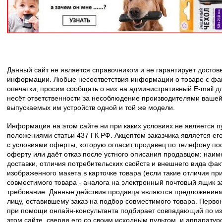
Данный сайт не является справочником и не гарантирует досто
информации. Любые несоответствия информации о товаре с фак
опечатки, просим сообщать о них на административный E-mail д
несёт ответственности за несоблюдение производителями вашей
выпускаемых им устройств одной и той же модели.
Информация на этом сайте ни при каких условиях не является 
положениями статьи 437 ГК РФ. Акцептом заказчика является его
с условиями оферты, которую огласит продавец по телефону пос
оферту или даёт отказ после устного описания продавцом: наим
доставки, отличия потребительских свойств и внешнего вида фак
изображенного макета в карточке товара (если такие отличия пр
совместимого товара - аналога на электронный почтовый ящик з
требование. Данные действия продавца являются предложение
лицу, оставившему заказ на подбор совместимого товара. Перво
при помощи онлайн-консультанта подбирает совпадающий по из
этом сайте, сверяя его со своим исходным пультом, и аппаратур