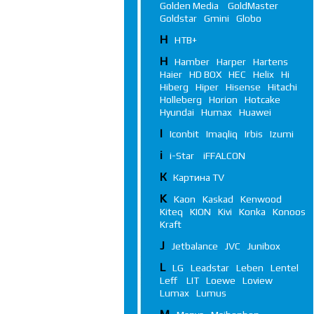
Golden Media
GoldMaster
Goldstar
Gmini
Globo
Н
НТВ+
H
Hamber
Harper
Hartens
Haier
HD BOX
HEC
Helix
Hi
Hiberg
Hiper
Hisense
Hitachi
Holleberg
Horion
Hotcake
Hyundai
Humax
Huawei
I
Iconbit
Imaqliq
Irbis
Izumi
i
i-Star
iFFALСON
К
Картина TV
K
Kaon
Kaskad
Kenwood
Kiteq
KION
Kivi
Konka
Konoos
Kraft
J
Jetbalance
JVC
Junibox
L
LG
Leadstar
Leben
Lentel
Leff
LIT
Loewe
Loview
Lumax
Lumus