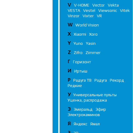
V
V-HOME
Vector
Vekta
VESTA
Vestel
Viewsonic
Vitek
Vinzor
Vixter
VR
W
World Vision
X
Xiaomi
Xoro
Y
Yuno
Yasin
Z
Zifro
Zimmer
Г
Горизонт
И
Иртыш
Р
Радуга ТВ
Радуга
Рекорд
Редкие
У
Универсальные пульты
Уценка, распродажа
Э
Эмеральд
Эфир
Электрокаминов
Я
Яндекс
Ямал
3