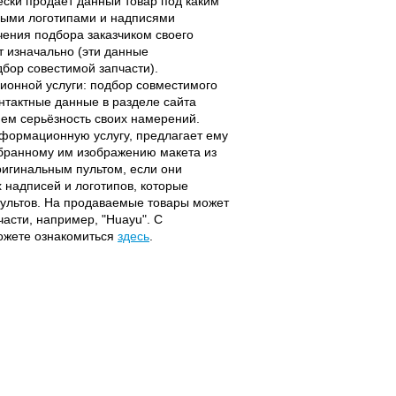
чески продаёт данный товар под каким
выми логотипами и надписями
чения подбора заказчиком своего
т изначально (эти данные
дбор совестимой запчасти).
ционной услуги: подбор совместимого
онтактные данные в разделе сайта
ием серьёзность своих намерений.
информационную услугу, предлагает ему
ыбранному им изображению макета из
оригинальным пультом, если они
надписей и логотипов, которые
 пультов. На продаваемые товары может
части, например, "Huayu". С
можете ознакомиться
здесь
.