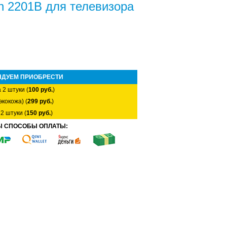
on 2201B для телевизора
НДУЕМ ПРИОБРЕСТИ
 2 штуки (
100 руб.
)
экокожа) (
299 руб.
)
2 штуки (
150 руб.
)
Ы СПОСОБЫ ОПЛАТЫ: