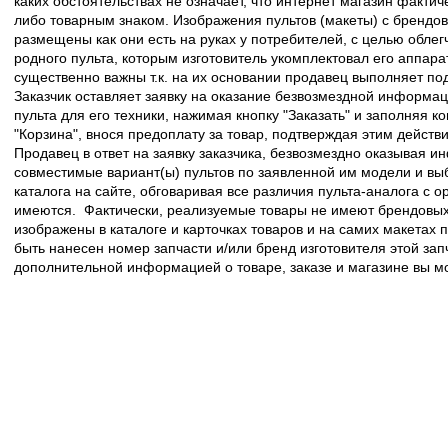
каких обстоятельствах не означает, что интернет магазин факти
либо товарным знаком. Изображения пультов (макеты) с брендо
размещены как они есть на руках у потребителей, с целью облег
родного пульта, которым изготовитель укомплектовал его аппара
существенно важны т.к. на их основании продавец выполняет по
Заказчик оставляет заявку на оказание безвозмездной информа
пульта для его техники, нажимая кнопку "Заказать" и заполняя к
"Корзина", внося предоплату за товар, подтверждая этим действ
Продавец в ответ на заявку заказчика, безвозмездно оказывая 
совместимые вариант(ы) пультов по заявленной им модели и в
каталога на сайте, обговаривая все различия пульта-аналога с 
имеются. Фактически, реализуемые товары не имеют брендовых 
изображены в каталоге и карточках товаров и на самих макетах
быть нанесен номер запчасти и/или бренд изготовителя этой зап
дополнительной информацией о товаре, заказе и магазине вы 