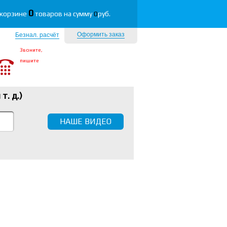
0
 корзине
товаров на сумму
0
руб.
Оформить заказ
Безнал. расчёт
Звоните,
пишите
 т. д.
)
НАШЕ ВИДЕО