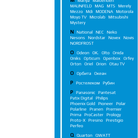
M
Manya
Maibenben
MAUNFELD
MAG
MTS
Merely
Mezzo
Mdi
MODENA
Motorola
Moyo TV
Microlab
Mitsubishi
Mystery
N
National
NEC
Neko
Nesons
Nordstar
Novex
Novis
NORDFROST
O
Odeon
OK.
Olto
Onida
Oniks
Opticum
Openbox
Orfey
Orton
Oriel
Orion
Otau TV
О
Орбита
Океан
Р
Ростелеком
Рубин
P
Panasonic
Pantesat
Patix Digital
Philips
Phoenix Gold
Pioneer
Polar
Polarline
Pranen
Premier
Prima
ProCaster
Prology
Proto-X
Presino
Prestigio
Perfeo
Q
Quarton
QWATT