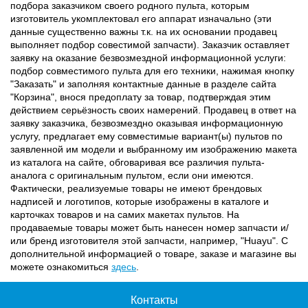
подбора заказчиком своего родного пульта, которым
изготовитель укомплектовал его аппарат изначально (эти
данные существенно важны т.к. на их основании продавец
выполняет подбор совестимой запчасти). Заказчик оставляет
заявку на оказание безвозмездной информационной услуги:
подбор совместимого пульта для его техники, нажимая кнопку
"Заказать" и заполняя контактные данные в разделе сайта
"Корзина", внося предоплату за товар, подтверждая этим
действием серьёзность своих намерений. Продавец в ответ на
заявку заказчика, безвозмездно оказывая информационную
услугу, предлагает ему совместимые вариант(ы) пультов по
заявленной им модели и выбранному им изображению макета
из каталога на сайте, обговаривая все различия пульта-
аналога с оригинальным пультом, если они имеются.
Фактически, реализуемые товары не имеют брендовых
надписей и логотипов, которые изображены в каталоге и
карточках товаров и на самих макетах пультов. На
продаваемые товары может быть нанесен номер запчасти и/
или бренд изготовителя этой запчасти, например, "Huayu". С
дополнительной информацией о товаре, заказе и магазине вы
можете ознакомиться
здесь
.
Контакты