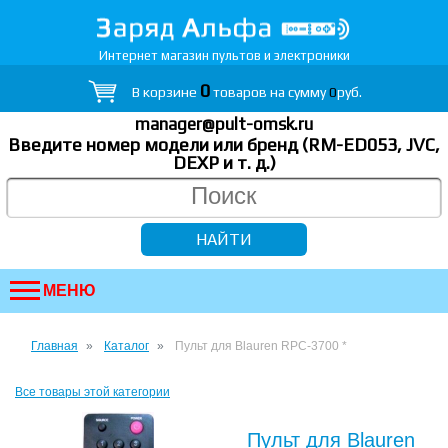
Интернет магазин пультов и электроники
0
В корзине
товаров на сумму
0
руб.
manager@pult-omsk.ru
Введите номер модели или бренд (RM-ED053, JVC,
DEXP
и т. д.
)
МЕНЮ
Главная
Каталог
Пульт для Blauren RPC-3700 *
Все товары этой категории
Пульт для Blauren