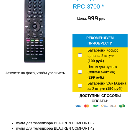
RPC-3700 *
999
Цена:
руб.
РЕКОМЕНДУЕМ
ПРИОБРЕСТИ
Батарейки Космос
цена за 2 штуки
(
100 руб.
)
Чехол для пульта
(мягкая экокожа)
Нажмите на фото, чтобы увеличить
(
299 руб.
)
Батарейки VARTA цена
за 2 штуки (
150 руб.
)
ДОСТУПНЫ СПОСОБЫ
ОПЛАТЫ:
пульт для телевизора BLAUREN COMFORT 32
пульт для телевизора BLAUREN COMFORT 42