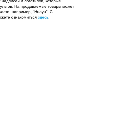
надписей и логотипов, которые
 пультов. На продаваемые товары может
части, например, "Huayu". С
можете ознакомиться
здесь
.