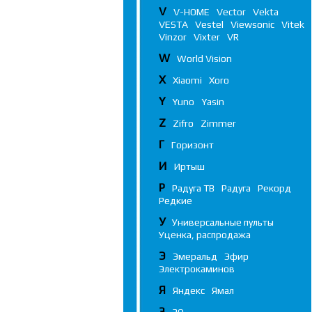
V
V-HOME
Vector
Vekta
VESTA
Vestel
Viewsonic
Vitek
Vinzor
Vixter
VR
W
World Vision
X
Xiaomi
Xoro
Y
Yuno
Yasin
Z
Zifro
Zimmer
Г
Горизонт
И
Иртыш
Р
Радуга ТВ
Радуга
Рекорд
Редкие
У
Универсальные пульты
Уценка, распродажа
Э
Эмеральд
Эфир
Электрокаминов
Я
Яндекс
Ямал
3