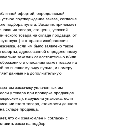
публичной офертой, определяемой
 устное подтверждение заказа, согласие
ле подбора пульта. Заказчик принимает
енования товара, его цены, условий
тического товара на складе продавца, от
исутствуют) и отправки изображения
аказчика, если им было заявлено такое
м оферты, адресованной определенному
начально заказчик самостоятельно и/или
ображению и описанию макет товара на
ой по внешнему виду пульта, и номеру
вляет данные на дополнительную
звратом заказчику уплаченных им
, если у товара при проверке продавцом
 микросхемы), нарушена упаковка, если
исании этого товара, стоимости данного
 на складе продавца.
ает, что он ознакомлен и согласен с
ставить заказ на подбор