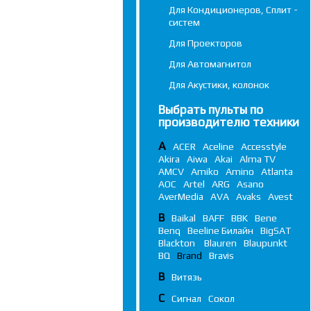
Для Кондиционеров, Сплит -
систем
Для Проекторов
Для Автомагнитол
Для Акустики, колонок
Выбрать пульты по
производителю техники
A
ACER
Aceline
Accesstyle
Akira
Aiwa
Akai
Alma TV
AMCV
Amiko
Amino
Atlanta
AOC
Artel
ARG
Asano
AverMedia
AVA
Avaks
Avest
B
Baikal
BAFF
BBK
Bene
Benq
Beeline Билайн
BigSAT
Blackton
Blauren
Blaupunkt
BQ
Brand
Bravis
В
Витязь
С
Сигнал
Сокол