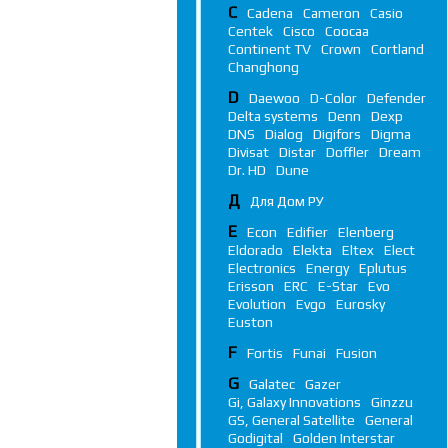
C
Cadena
Cameron
Casio
Centek
Cisco
Coocaa
Continent TV
Crown
Cortland
Changhong
D
Daewoo
D-Color
Defender
Delta systems
Denn
Dexp
DNS
Dialog
Digifors
Digma
Divisat
Distar
Doffler
Dream
Dr. HD
Dune
Д
Для Дом РУ
E
Econ
Edifier
Elenberg
Eldorado
Elekta
Eltex
Elect
Electronics
Energy
Eplutus
Erisson
ERC
E-Star
Evo
Evolution
Evgo
Eurosky
Euston
F
Fortis
Funai
Fusion
G
Galatec
Gazer
Gi, Galaxy Innovations
Ginzzu
GS, General Satellite
General
Godigital
Golden Interstar