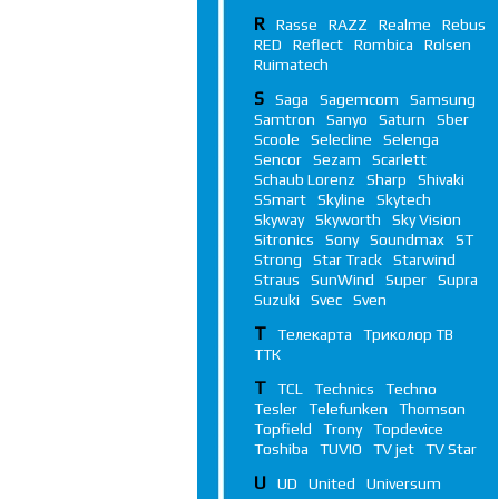
R
Rasse
RAZZ
Realme
Rebus
RED
Reflect
Rombica
Rolsen
Ruimatech
S
Saga
Sagemcom
Samsung
Samtron
Sanyo
Saturn
Sber
Scoole
Selecline
Selenga
Sencor
Sezam
Scarlett
Schaub Lorenz
Sharp
Shivaki
SSmart
Skyline
Skytech
Skyway
Skyworth
Sky Vision
Sitronics
Sony
Soundmax
ST
Strong
Star Track
Starwind
Straus
SunWind
Super
Supra
Suzuki
Svec
Sven
Т
Телекарта
Триколор ТВ
ТТК
T
TCL
Technics
Techno
Tesler
Telefunken
Thomson
Topfield
Trony
Topdevice
Toshiba
TUVIO
TV jet
TV Star
U
UD
United
Universum