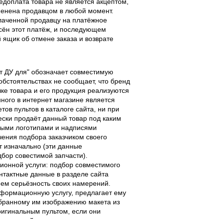
едоплата товара не является акцептом,
тменена продавцом в любой момент.
лаченной продавцу на платёжное
есён этот платёж, и последующем
ящик об отмене заказа и возврате
льт ДУ для" обозначает совместимую
 обстоятельствах не сообщает, что бренд
чке товара и его продукция реализуются
ного в интернет магазине является
ов пультов в каталоге сайта, ни при
чески продаёт данный товар под каким
выми логотипами и надписями
чения подбора заказчиком своего
т изначально (эти данные
дбор совестимой запчасти).
ционной услуги: подбор совместимого
онтактные данные в разделе сайта
ием серьёзность своих намерений.
информационную услугу, предлагает ему
ыбранному им изображению макета из
оригинальным пультом, если они