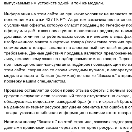
выпускаемых им устройств одной и той же модели.
Информация на этом сайте ни при каких условиях не является 
положениями статьи 437 ГК РФ. Акцептом заказчика является его
с условиями оферты, которую огласит продавец по телефону пос
оферту или даёт отказ после устного описания продавцом: наим
доставки, отличия потребительских свойств и внешнего вида фак
изображенного макета в карточке товара (если такие отличия пр
совместимого товара - аналога на электронный почтовый ящик з
требование. Данные действия продавца являются предложение
лицу, оставившему заказ на подбор совместимого товара. Перво
при помощи онлайн-консультанта подбирает совпадающий по из
этом сайте, сверяя его со своим исходным пультом, и аппаратур
модели аппарата. Кликая (нажимая) по кнопке "Заказать" отпра
проверку нашим специалистом.
Продавец оставляет за собой право отзыва оферты с полным во
средств в случаях: если заказанный товар отсутствует на складе
обнаружились недостатки, заводской брак (в т.ч. и скрытый брак
на данном интернет ресурсе допущена опечатка или ошибка в оп
товара, указана ошибочная информация о наличии этого товара
Нажимая кнопку "Заказать" на этой странице, заказчик подтвержд
данными правилами заказа через этот интернет ресурс, и готов о