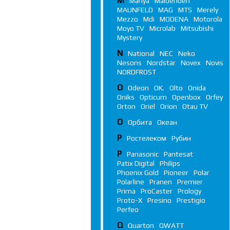
M
Manya
Maibenben
MAUNFELD
MAG
MTS
Merely
Mezzo
Mdi
MODENA
Motorola
Moyo TV
Microlab
Mitsubishi
Mystery
N
National
NEC
Neko
Nesons
Nordstar
Novex
Novis
NORDFROST
O
Odeon
OK.
Olto
Onida
Oniks
Opticum
Openbox
Orfey
Orton
Oriel
Orion
Otau TV
О
Орбита
Океан
Р
Ростелеком
Рубин
P
Panasonic
Pantesat
Patix Digital
Philips
Phoenix Gold
Pioneer
Polar
Polarline
Pranen
Premier
Prima
ProCaster
Prology
Proto-X
Presino
Prestigio
Perfeo
Q
Quarton
QWATT