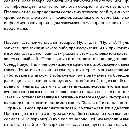
совместимого товара, совместимой запчасти для его техники. Пр
т.к. информация на сайте не является офертой и может быть о
Порядок отмены предоплаты состоит из возврата всей суммы уп
средство или электронный кошелёк заказчика с которого был вн
информировании продавцом заказчика на электронный почтовый 
предоплаты.
Первая часть наименования товаров "Пульт для", "Пульт к", "Пу
запчасть для техники какого либо производителя, и ни при каких
изготовителя данной запчасти указан в этом заголовке или карто
через данный сайт. Основным изготовителем товара представлен
бренд Huayu. Наличие брендовой надписи на изображениях макет
каких обстоятельствах не означает, что интернет магазин факти
либо товарным знаком. Изображения пультов (макеты) с брендо
размещены как они есть на руках у потребителей, с целью облег
родного пульта, которым изготовитель укомплектовал его аппара
существенно важны т.к. на их основании продавец выполняет по
Заказчик оставляет заявку на оказание безвозмездной информа
пульта для его техники, нажимая кнопку "Заказать" и заполняя к
"Корзина", внося предоплату за товар, подтверждая этим действ
Продавец в ответ на заявку заказчика, безвозмездно оказывая 
совместимые вариант(ы) пультов по заявленной им модели и в
каталога на сайте, обговаривая все различия пульта-аналога с 