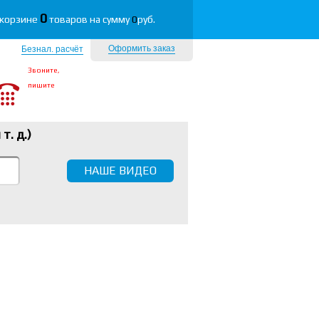
0
 корзине
товаров на сумму
0
руб.
Оформить заказ
Безнал. расчёт
Звоните,
пишите
 т. д.
)
НАШЕ ВИДЕО