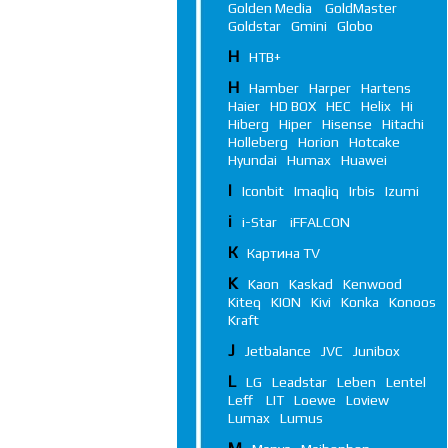
Golden Media
GoldMaster
Goldstar
Gmini
Globo
Н
НТВ+
H
Hamber
Harper
Hartens
Haier
HD BOX
HEC
Helix
Hi
Hiberg
Hiper
Hisense
Hitachi
Holleberg
Horion
Hotcake
Hyundai
Humax
Huawei
I
Iconbit
Imaqliq
Irbis
Izumi
i
i-Star
iFFALСON
К
Картина TV
K
Kaon
Kaskad
Kenwood
Kiteq
KION
Kivi
Konka
Konoos
Kraft
J
Jetbalance
JVC
Junibox
L
LG
Leadstar
Leben
Lentel
Leff
LIT
Loewe
Loview
Lumax
Lumus