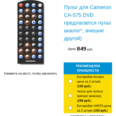
Пульт для Cameron
CA-575 DVD
предлагается пульт
аналог*, внешне
другой)
849
Цена:
руб.
РЕКОМЕНДУЕМ
ПРИОБРЕСТИ
Нажмите на фото, чтобы увеличить
Батарейки Космос
цена за 2 штуки
(
100 руб.
)
Чехол для пульта
(мягкая экокожа)
(
299 руб.
)
Батарейки VARTA цена
за 2 штуки (
150 руб.
)