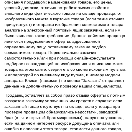
описания продавцом: наименования товара, его цены,
условий доставки, отличия потребительских свойств и
внешнего вида фактического товара на складе продавца, от
изображенного макета в карточке товара (если такие отличия
присутствуют) и отправки изображения совместимого товара -
аналога на электронный почтовый ящик заказчика, если им
было заявлено такое требование. Данные действия продавца
являются предложением оферты, адресованной
определенному лицу, оставившему заказ на подбор
совместимого товара. Первоначально заказчик
самостоятельно и/или при помощи онлайн-консультанта
подбирает совпадающий по изображению и описанию макет
товара на этом сайте, сверяя его со своим исходным пультом,
и аппаратурой по внешнему виду пульта, и номеру модели
аппарата. Кликая (нажимая) по кнопке "Заказать" отправляет
данные на дополнительную проверку нашим специалистом.
Продавец оставляет за собой право отзыва оферты с полным
возвратом заказчику уплаченных им средств в случаях: если
заказанный товар отсутствует на складе, если у товара при
проверке продавцом обнаружились недостатки, заводской
брак (в т.ч. и скрытый брак микросхемы), нарушена упаковка,
если на данном интернет ресурсе допущена опечатка или
ошибка в описании этого товара, стоимости данного товара,