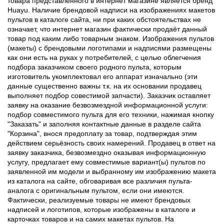
товара представленного в интернет магазине является бренд
Huayu. Наличие брендовой надписи на изображениях макетов
пультов в каталоге сайта, ни при каких обстоятельствах не
означает, что интернет магазин фактически продаёт данный
товар под каким либо товарным знаком. Изображения пультов
(макеты) с брендовыми логотипами и надписями размещены
как они есть на руках у потребителей, с целью облегчения
подбора заказчиком своего родного пульта, которым
изготовитель укомплектовал его аппарат изначально (эти
данные существенно важны т.к. на их основании продавец
выполняет подбор совестимой запчасти). Заказчик оставляет
заявку на оказание безвозмездной информационной услуги:
подбор совместимого пульта для его техники, нажимая кнопку
"Заказать" и заполняя контактные данные в разделе сайта
"Корзина", внося предоплату за товар, подтверждая этим
действием серьёзность своих намерений. Продавец в ответ на
заявку заказчика, безвозмездно оказывая информационную
услугу, предлагает ему совместимые вариант(ы) пультов по
заявленной им модели и выбранному им изображению макета
из каталога на сайте, обговаривая все различия пульта-
аналога с оригинальным пультом, если они имеются.
Фактически, реализуемые товары не имеют брендовых
надписей и логотипов, которые изображены в каталоге и
карточках товаров и на самих макетах пультов. На