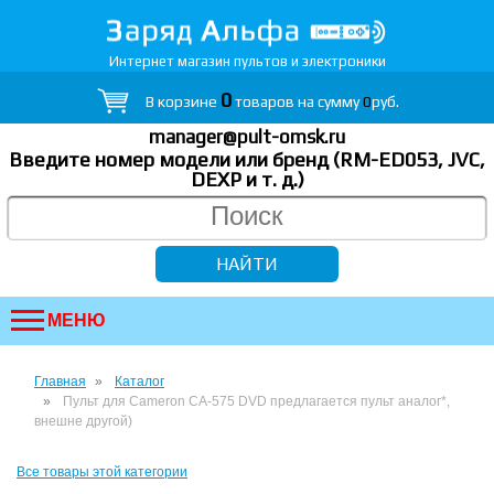
Интернет магазин пультов и электроники
0
В корзине
товаров на сумму
0
руб.
manager@pult-omsk.ru
Введите номер модели или бренд (RM-ED053, JVC,
DEXP
и т. д.
)
МЕНЮ
Главная
Каталог
Пульт для Cameron CA-575 DVD предлагается пульт аналог*,
внешне другой)
Все товары этой категории