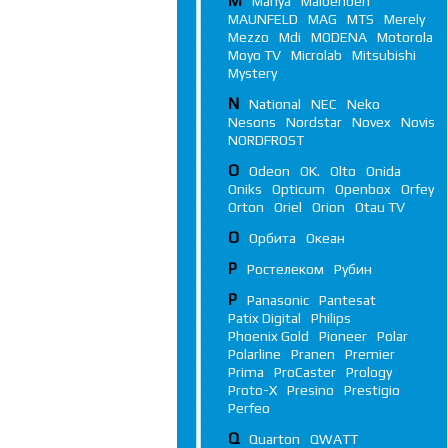
M
Manya
Maibenben
MAUNFELD
MAG
MTS
Merely
Mezzo
Mdi
MODENA
Motorola
Moyo TV
Microlab
Mitsubishi
Mystery
N
National
NEC
Neko
Nesons
Nordstar
Novex
Novis
NORDFROST
O
Odeon
OK.
Olto
Onida
Oniks
Opticum
Openbox
Orfey
Orton
Oriel
Orion
Otau TV
О
Орбита
Океан
Р
Ростелеком
Рубин
P
Panasonic
Pantesat
Patix Digital
Philips
Phoenix Gold
Pioneer
Polar
Polarline
Pranen
Premier
Prima
ProCaster
Prology
Proto-X
Presino
Prestigio
Perfeo
Q
Quarton
QWATT