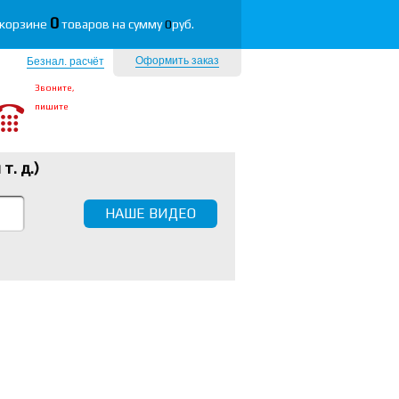
0
 корзине
товаров на сумму
0
руб.
Оформить заказ
Безнал. расчёт
Звоните,
пишите
 т. д.
)
НАШЕ ВИДЕО