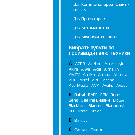
Для Кондиционеров, Сплит -
систем
Для Проекторов
Для Автомагнитол
Для Акустики, колонок
Выбрать пульты по
производителю техники
A
ACER
Aceline
Accesstyle
Akira
Aiwa
Akai
Alma TV
AMCV
Amiko
Amino
Atlanta
AOC
Artel
ARG
Asano
AverMedia
AVA
Avaks
Avest
B
Baikal
BAFF
BBK
Bene
Benq
Beeline Билайн
BigSAT
Blackton
Blauren
Blaupunkt
BQ
Brand
Bravis
В
Витязь
С
Сигнал
Сокол