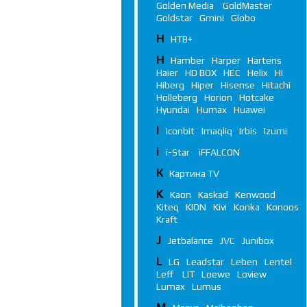
Golden Media
GoldMaster
Goldstar
Gmini
Globo
Н
НТВ+
H
Hamber
Harper
Hartens
Haier
HD BOX
HEC
Helix
Hi
Hiberg
Hiper
Hisense
Hitachi
Holleberg
Horion
Hotcake
Hyundai
Humax
Huawei
I
Iconbit
Imaqliq
Irbis
Izumi
i
i-Star
iFFALСON
К
Картина TV
K
Kaon
Kaskad
Kenwood
Kiteq
KION
Kivi
Konka
Konoos
Kraft
J
Jetbalance
JVC
Junibox
L
LG
Leadstar
Leben
Lentel
Leff
LIT
Loewe
Loview
Lumax
Lumus