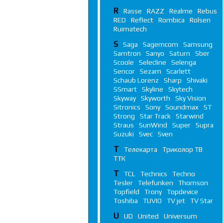
R
Rasse
RAZZ
Realme
Rebus
RED
Reflect
Rombica
Rolsen
Ruimatech
S
Saga
Sagemcom
Samsung
Samtron
Sanyo
Saturn
Sber
Scoole
Selecline
Selenga
Sencor
Sezam
Scarlett
Schaub Lorenz
Sharp
Shivaki
SSmart
Skyline
Skytech
Skyway
Skyworth
Sky Vision
Sitronics
Sony
Soundmax
ST
Strong
Star Track
Starwind
Straus
SunWind
Super
Supra
Suzuki
Svec
Sven
Т
Телекарта
Триколор ТВ
ТТК
T
TCL
Technics
Techno
Tesler
Telefunken
Thomson
Topfield
Trony
Topdevice
Toshiba
TUVIO
TV jet
TV Star
U
UD
United
Universum