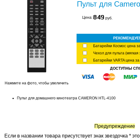
Пульт для Camero
849
Цена:
руб.
РЕКОМЕНДУЕ
Батарейки Космос цена за
Чехол для пульта (мягкая 
Батарейки VARTA цена за 
ДОСТУПНЫ СП
Нажмите на фото, чтобы увеличить
Пульт для домашнего кинотеатра CAMERON HTL-4100
Предупреждение
Если в названии товара присутствует знак звездочка * эт