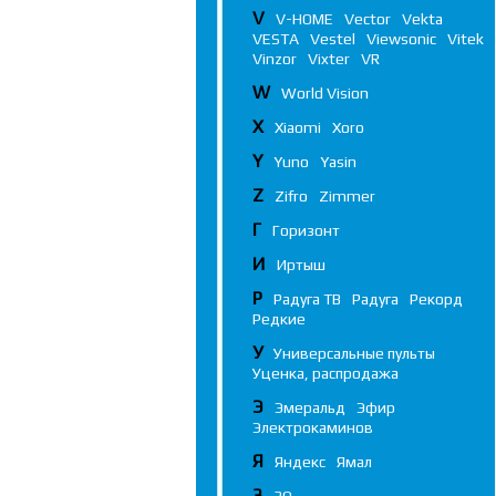
V
V-HOME
Vector
Vekta
VESTA
Vestel
Viewsonic
Vitek
Vinzor
Vixter
VR
W
World Vision
X
Xiaomi
Xoro
Y
Yuno
Yasin
Z
Zifro
Zimmer
Г
Горизонт
И
Иртыш
Р
Радуга ТВ
Радуга
Рекорд
Редкие
У
Универсальные пульты
Уценка, распродажа
Э
Эмеральд
Эфир
Электрокаминов
Я
Яндекс
Ямал
3