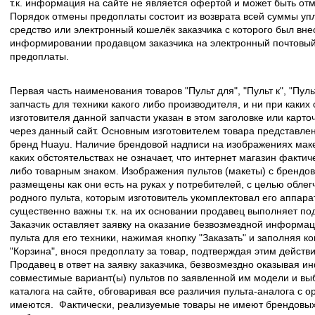
т.к. информация на сайте не является офертой и может быть о
Порядок отмены предоплаты состоит из возврата всей суммы уп
средство или электронный кошелёк заказчика с которого был вн
информировании продавцом заказчика на электронный почтовый 
предоплаты.
Первая часть наименования товаров "Пульт для", "Пульт к", "Пу
запчасть для техники какого либо производителя, и ни при каких
изготовителя данной запчасти указан в этом заголовке или карто
через данный сайт. Основным изготовителем товара представлен
бренд Huayu. Наличие брендовой надписи на изображениях макет
каких обстоятельствах не означает, что интернет магазин факти
либо товарным знаком. Изображения пультов (макеты) с брендо
размещены как они есть на руках у потребителей, с целью облег
родного пульта, которым изготовитель укомплектовал его аппара
существенно важны т.к. на их основании продавец выполняет по
Заказчик оставляет заявку на оказание безвозмездной информа
пульта для его техники, нажимая кнопку "Заказать" и заполняя к
"Корзина", внося предоплату за товар, подтверждая этим действ
Продавец в ответ на заявку заказчика, безвозмездно оказывая 
совместимые вариант(ы) пультов по заявленной им модели и в
каталога на сайте, обговаривая все различия пульта-аналога с 
имеются. Фактически, реализуемые товары не имеют брендовых 