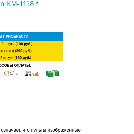
n KM-1118 *
М ПРИОБРЕСТИ
 2 штуки (
100 руб.
)
экокожа) (
299 руб.
)
2 штуки (
150 руб.
)
ОСОБЫ ОПЛАТЫ:
о означает, что пульты изображенные