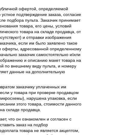
публичной офертой, определяемой
 устное подтверждение заказа, согласие
ле подбора пульта. Заказчик принимает
енования товара, его цены, условий
тического товара на складе продавца, от
исутствуют) и отправки изображения
аказчика, если им было заявлено такое
м оферты, адресованной определенному
начально заказчик самостоятельно и/или
ображению и описанию макет товара на
ой по внешнему виду пульта, и номеру
вляет данные на дополнительную
звратом заказчику уплаченных им
, если у товара при проверке продавцом
 микросхемы), нарушена упаковка, если
исании этого товара, стоимости данного
 на складе продавца.
ает, что он ознакомлен и согласен с
ставить заказ на подбор
едоплата товара не является акцептом,