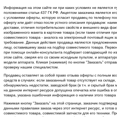
Информация на этом сайте ни при каких условиях не является 
положениями статьи 437 ГК РФ. Акцептом заказчика является его
с условиями оферты, которую огласит продавец по телефону пос
оферту или даёт отказ после устного описания продавцом: наим
доставки, отличия потребительских свойств и внешнего вида фак
изображенного макета в карточке товара (если такие отличия пр
совместимого товара - аналога на электронный почтовый ящик з
требование. Данные действия продавца являются предложение
лицу, оставившему заказ на подбор совместимого товара. Перво
при помощи онлайн-консультанта подбирает совпадающий по из
этом сайте, сверяя его со своим исходным пультом, и аппаратур
модели аппарата. Кликая (нажимая) по кнопке "Заказать" отпра
проверку нашим специалистом.
Продавец оставляет за собой право отзыва оферты с полным во
средств в случаях: если заказанный товар отсутствует на складе
обнаружились недостатки, заводской брак (в т.ч. и скрытый брак
на данном интернет ресурсе допущена опечатка или ошибка в оп
товара, указана ошибочная информация о наличии этого товара
Нажимая кнопку "Заказать" на этой странице, заказчик подтвержд
данными правилами заказа через этот интернет ресурс, и готов о
совместимого товара, совместимой запчасти для его техники. Пр