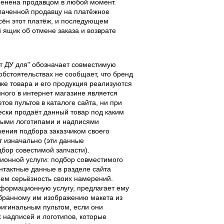
тменена продавцом в любой момент.
лаченной продавцу на платёжное
есён этот платёж, и последующем
ящик об отмене заказа и возврате
льт ДУ для" обозначает совместимую
 обстоятельствах не сообщает, что бренд
чке товара и его продукция реализуются
ного в интернет магазине является
ов пультов в каталоге сайта, ни при
чески продаёт данный товар под каким
выми логотипами и надписями
чения подбора заказчиком своего
т изначально (эти данные
дбор совестимой запчасти).
ционной услуги: подбор совместимого
онтактные данные в разделе сайта
ием серьёзность своих намерений.
информационную услугу, предлагает ему
ыбранному им изображению макета из
оригинальным пультом, если они
надписей и логотипов, которые