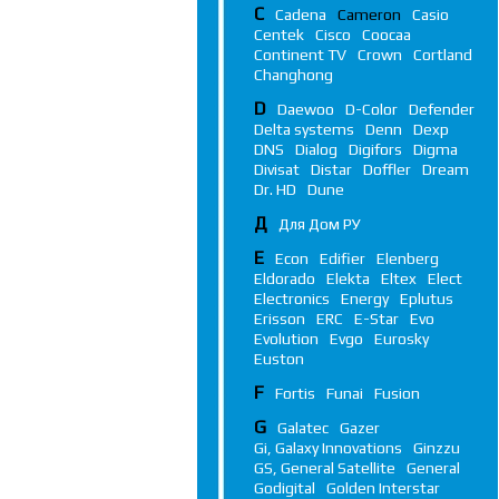
C
Cadena
Cameron
Casio
Centek
Cisco
Coocaa
Continent TV
Crown
Cortland
Changhong
D
Daewoo
D-Color
Defender
Delta systems
Denn
Dexp
DNS
Dialog
Digifors
Digma
Divisat
Distar
Doffler
Dream
Dr. HD
Dune
Д
Для Дом РУ
E
Econ
Edifier
Elenberg
Eldorado
Elekta
Eltex
Elect
Electronics
Energy
Eplutus
Erisson
ERC
E-Star
Evo
Evolution
Evgo
Eurosky
Euston
F
Fortis
Funai
Fusion
G
Galatec
Gazer
Gi, Galaxy Innovations
Ginzzu
GS, General Satellite
General
Godigital
Golden Interstar