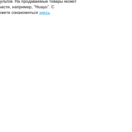
 пультов. На продаваемые товары может
части, например, "Huayu". С
можете ознакомиться
здесь
.