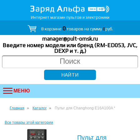
Интернет магазин пультов и электроники
0
В корзине
товаров на сумму
0
руб.
manager@pult-omsk.ru
Введите номер модели или бренд (RM-ED053, JVC,
DEXP
и т. д.
)
МЕНЮ
Главная
Каталог
Пульт для Changhong E16A100A *
Все товары этой категории
Пульт для