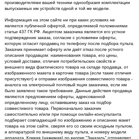
производителями вашей техники однообразия комплектации
выпускаемых им устройств одной и той же модели.
Информация на этом сайте ни при каких условиях не
является публичной офертой, определяемой положениями
статьи 437 ГК РФ. Акцептом заказчика является его устное
подтверждение заказа, согласие с условиями оферты,
которую огласит продавец по телефону после подбора пульта.
Заказчик принимает оферту или даёт отказ после устного
описания продавцом: наименования товара, его цены,
условий доставки, отличия потребительских свойств и
внешнего вида фактического товара на складе продавца, от
изображенного макета в карточке товара (если такие отличия
присутствуют) и отправки изображения совместимого товара -
аналога на электронный почтовый ящик заказчика, если им
было заявлено такое требование. Данные действия продавца
являются предложением оферты, адресованной
определенному лицу, оставившему заказ на подбор
совместимого товара. Первоначально заказчик
самостоятельно и/или при помощи онлайн-консультанта
подбирает совпадающий по изображению и описанию макет
товара на этом сайте, сверяя его со своим исходным пультом,
и аппаратурой по внешнему виду пульта, и номеру модели
аппарата. Кликая (нажимая) по кнопке "Заказать" отправляет