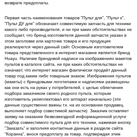
возврате предоплаты.
Первая часть наименования товаров "Пульт для", "Пульт к",
"Пульт ДУ для" обозначает совместимую запчасть для техники
какого либо производителя, и ни при каких обстоятельствах не
сообщает, что бренд изготовителя данной запчасти указан в
этом заголовке или карточке товара и его продукция
реализуются через данный сайт. Основным изготовителем
товара представленного в интернет магазине является бренд
Huayu. Наличие брендовой надписи на изображениях макетов
пультов в каталоге сайта, ни при каких обстоятельствах не
означает, что интернет магазин фактически продаёт данный
товар под каким либо товарным знаком. Изображения пультов
(макеты) с брендовыми логотипами и надписями размещены
как они есть на руках у потребителей, с целью облегчения
подбора заказчиком своего родного пульта, которым
изготовитель укомплектовал его аппарат изначально (эти
данные существенно важны т.к. на их основании продавец
выполняет подбор совестимой запчасти). Заказчик оставляет
заявку на оказание безвозмездной информационной услуги:
подбор совместимого пульта для его техники, нажимая кнопку
"Заказать" и заполняя контактные данные в разделе сайта
"Корзина", внося предоплату за товар, подтверждая этим