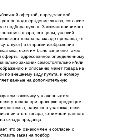
публичной офертой, определяемой
 устное подтверждение заказа, согласие
ле подбора пульта. Заказчик принимает
енования товара, его цены, условий
тического товара на складе продавца, от
исутствуют) и отправки изображения
аказчика, если им было заявлено такое
м оферты, адресованной определенному
начально заказчик самостоятельно и/или
ображению и описанию макет товара на
ой по внешнему виду пульта, и номеру
вляет данные на дополнительную
звратом заказчику уплаченных им
, если у товара при проверке продавцом
 микросхемы), нарушена упаковка, если
исании этого товара, стоимости данного
 на складе продавца.
ает, что он ознакомлен и согласен с
ставить заказ на подбор