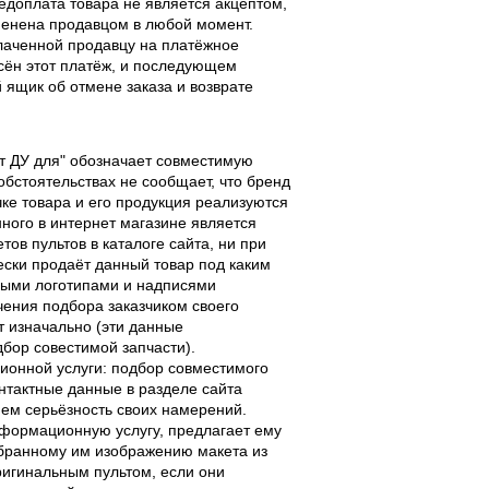
едоплата товара не является акцептом,
тменена продавцом в любой момент.
лаченной продавцу на платёжное
есён этот платёж, и последующем
ящик об отмене заказа и возврате
льт ДУ для" обозначает совместимую
 обстоятельствах не сообщает, что бренд
чке товара и его продукция реализуются
ного в интернет магазине является
ов пультов в каталоге сайта, ни при
чески продаёт данный товар под каким
выми логотипами и надписями
чения подбора заказчиком своего
т изначально (эти данные
дбор совестимой запчасти).
ционной услуги: подбор совместимого
онтактные данные в разделе сайта
ием серьёзность своих намерений.
информационную услугу, предлагает ему
ыбранному им изображению макета из
оригинальным пультом, если они