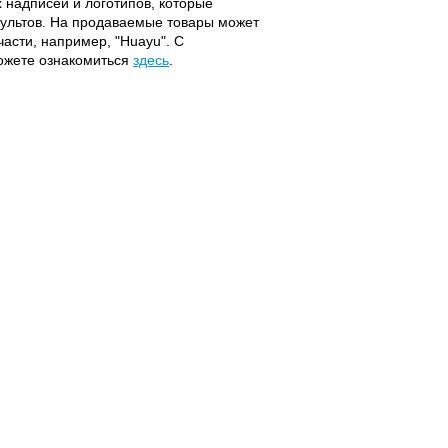
надписей и логотипов, которые
 пультов. На продаваемые товары может
части, например, "Huayu". С
можете ознакомиться
здесь
.