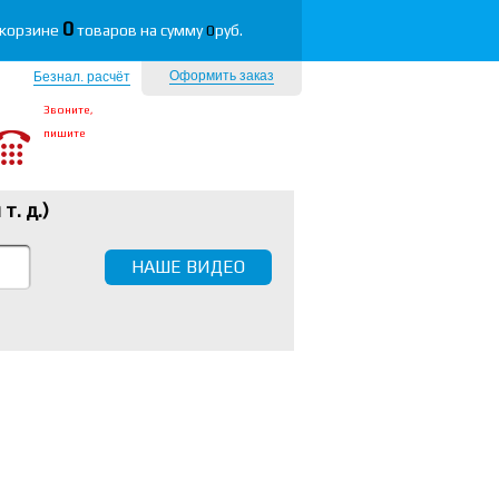
0
 корзине
товаров на сумму
0
руб.
Оформить заказ
Безнал. расчёт
Звоните,
пишите
 т. д.
)
НАШЕ ВИДЕО