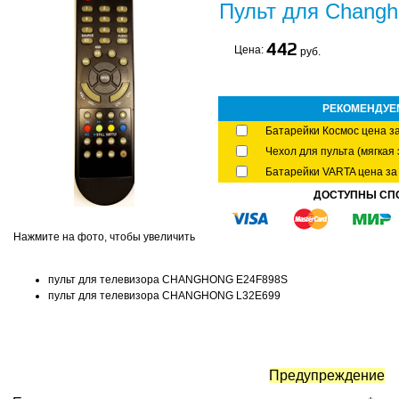
Пульт для Chang
442
Цена:
руб.
РЕКОМЕНДУЕ
Батарейки Космос цена за
Чехол для пульта (мягкая 
Батарейки VARTA цена за 
ДОСТУПНЫ СП
Нажмите на фото, чтобы увеличить
пульт для телевизора CHANGHONG E24F898S
пульт для телевизора CHANGHONG L32E699
Предупреждение