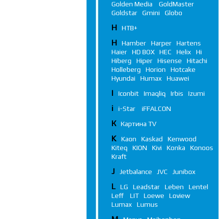
Golden Media
GoldMaster
Goldstar
Gmini
Globo
Н
НТВ+
H
Hamber
Harper
Hartens
Haier
HD BOX
HEC
Helix
Hi
Hiberg
Hiper
Hisense
Hitachi
Holleberg
Horion
Hotcake
Hyundai
Humax
Huawei
I
Iconbit
Imaqliq
Irbis
Izumi
i
i-Star
iFFALСON
К
Картина TV
K
Kaon
Kaskad
Kenwood
Kiteq
KION
Kivi
Konka
Konoos
Kraft
J
Jetbalance
JVC
Junibox
L
LG
Leadstar
Leben
Lentel
Leff
LIT
Loewe
Loview
Lumax
Lumus