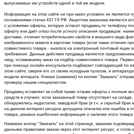
выпускаемых им устройств одной и той же модели.
Информация на этом сайте ни при каких условиях не является 
положениями статьи 437 ГК РФ. Акцептом заказчика является его
с условиями оферты, которую огласит продавец по телефону пос
оферту или даёт отказ после устного описания продавцом: наим
доставки, отличия потребительских свойств и внешнего вида фак
изображенного макета в карточке товара (если такие отличия пр
совместимого товара - аналога на электронный почтовый ящик з
требование. Данные действия продавца являются предложение
лицу, оставившему заказ на подбор совместимого товара. Перво
при помощи онлайн-консультанта подбирает совпадающий по из
этом сайте, сверяя его со своим исходным пультом, и аппаратур
модели аппарата. Кликая (нажимая) по кнопке "Заказать" отпра
проверку нашим специалистом.
Продавец оставляет за собой право отзыва оферты с полным во
средств в случаях: если заказанный товар отсутствует на складе
обнаружились недостатки, заводской брак (в т.ч. и скрытый брак
на данном интернет ресурсе допущена опечатка или ошибка в оп
товара, указана ошибочная информация о наличии этого товара
Нажимая кнопку "Заказать" на этой странице, заказчик подтвержд
данными правилами заказа через этот интернет ресурс, и готов о