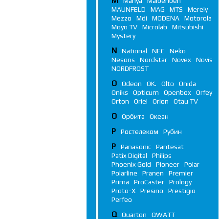
M
Manya
Maibenben
MAUNFELD
MAG
MTS
Merely
Mezzo
Mdi
MODENA
Motorola
Moyo TV
Microlab
Mitsubishi
Mystery
N
National
NEC
Neko
Nesons
Nordstar
Novex
Novis
NORDFROST
O
Odeon
OK.
Olto
Onida
Oniks
Opticum
Openbox
Orfey
Orton
Oriel
Orion
Otau TV
О
Орбита
Океан
Р
Ростелеком
Рубин
P
Panasonic
Pantesat
Patix Digital
Philips
Phoenix Gold
Pioneer
Polar
Polarline
Pranen
Premier
Prima
ProCaster
Prology
Proto-X
Presino
Prestigio
Perfeo
Q
Quarton
QWATT