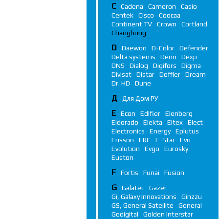
C
Cadena
Cameron
Casio
Centek
Cisco
Coocaa
Continent TV
Crown
Cortland
Changhong
D
Daewoo
D-Color
Defender
Delta systems
Denn
Dexp
DNS
Dialog
Digifors
Digma
Divisat
Distar
Doffler
Dream
Dr. HD
Dune
Д
Для Дом РУ
E
Econ
Edifier
Elenberg
Eldorado
Elekta
Eltex
Elect
Electronics
Energy
Eplutus
Erisson
ERC
E-Star
Evo
Evolution
Evgo
Eurosky
Euston
F
Fortis
Funai
Fusion
G
Galatec
Gazer
Gi, Galaxy Innovations
Ginzzu
GS, General Satellite
General
Godigital
Golden Interstar