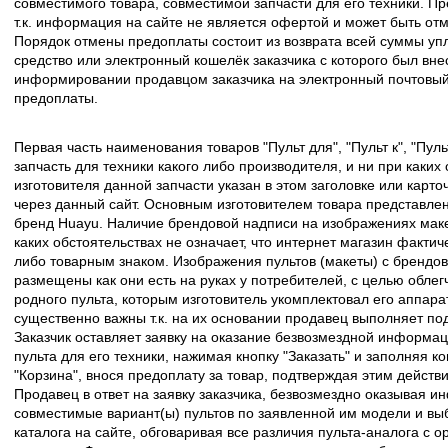
совместимого товара, совместимой запчасти для его техники. Пр
т.к. информация на сайте не является офертой и может быть о
Порядок отмены предоплаты состоит из возврата всей суммы уп
средство или электронный кошелёк заказчика с которого был вн
информировании продавцом заказчика на электронный почтовый 
предоплаты.
Первая часть наименования товаров "Пульт для", "Пульт к", "Пу
запчасть для техники какого либо производителя, и ни при каких
изготовителя данной запчасти указан в этом заголовке или карто
через данный сайт. Основным изготовителем товара представлен
бренд Huayu. Наличие брендовой надписи на изображениях макет
каких обстоятельствах не означает, что интернет магазин факти
либо товарным знаком. Изображения пультов (макеты) с брендо
размещены как они есть на руках у потребителей, с целью облег
родного пульта, которым изготовитель укомплектовал его аппара
существенно важны т.к. на их основании продавец выполняет по
Заказчик оставляет заявку на оказание безвозмездной информа
пульта для его техники, нажимая кнопку "Заказать" и заполняя к
"Корзина", внося предоплату за товар, подтверждая этим действ
Продавец в ответ на заявку заказчика, безвозмездно оказывая 
совместимые вариант(ы) пультов по заявленной им модели и в
каталога на сайте, обговаривая все различия пульта-аналога с 