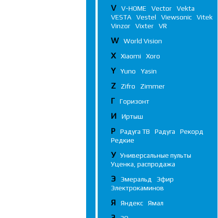
V
V-HOME
Vector
Vekta
VESTA
Vestel
Viewsonic
Vitek
Vinzor
Vixter
VR
W
World Vision
X
Xiaomi
Xoro
Y
Yuno
Yasin
Z
Zifro
Zimmer
Г
Горизонт
И
Иртыш
Р
Радуга ТВ
Радуга
Рекорд
Редкие
У
Универсальные пульты
Уценка, распродажа
Э
Эмеральд
Эфир
Электрокаминов
Я
Яндекс
Ямал
3