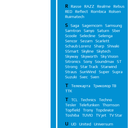
R
Rasse
RAZZ
Realme
Rebus
RED
Reflect
Rombica
Rolsen
Ruimatech
S
Saga
Sagemcom
Samsung
Samtron
Sanyo
Saturn
Sber
Scoole
Selecline
Selenga
Sencor
Sezam
Scarlett
Schaub Lorenz
Sharp
Shivaki
SSmart
Skyline
Skytech
Skyway
Skyworth
Sky Vision
Sitronics
Sony
Soundmax
ST
Strong
Star Track
Starwind
Straus
SunWind
Super
Supra
Suzuki
Svec
Sven
Т
Телекарта
Триколор ТВ
ТТК
T
TCL
Technics
Techno
Tesler
Telefunken
Thomson
Topfield
Trony
Topdevice
Toshiba
TUVIO
TV jet
TV Star
U
UD
United
Universum