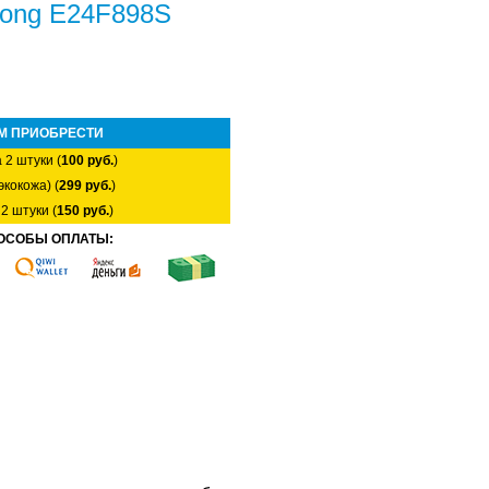
hong E24F898S
М ПРИОБРЕСТИ
 2 штуки (
100 руб.
)
экокожа) (
299 руб.
)
2 штуки (
150 руб.
)
ОСОБЫ ОПЛАТЫ: