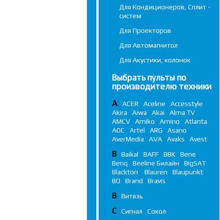
Для Кондиционеров, Сплит -
систем
Для Проекторов
Для Автомагнитол
Для Акустики, колонок
Выбрать пульты по
производителю техники
A
ACER
Aceline
Accesstyle
Akira
Aiwa
Akai
Alma TV
AMCV
Amiko
Amino
Atlanta
AOC
Artel
ARG
Asano
AverMedia
AVA
Avaks
Avest
B
Baikal
BAFF
BBK
Bene
Benq
Beeline Билайн
BigSAT
Blackton
Blauren
Blaupunkt
BQ
Brand
Bravis
В
Витязь
С
Сигнал
Сокол