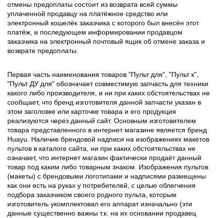
отмены предоплаты состоит из возврата всей суммы
уплаченной продавцу на платёжное средство или
электронный кошелёк заказчика с которого был внесён этот
платёж, и последующем информировании продавцом
заказчика на электронный почтовый ящик об отмене заказа и
возврате предоплаты.
Первая часть наименования товаров "Пульт для", "Пульт к",
"Пульт ДУ для" обозначает совместимую запчасть для техники
какого либо производителя, и ни при каких обстоятельствах не
сообщает, что бренд изготовителя данной запчасти указан в
этом заголовке или карточке товара и его продукция
реализуются через данный сайт. Основным изготовителем
товара представленного в интернет магазине является бренд
Huayu. Наличие брендовой надписи на изображениях макетов
пультов в каталоге сайта, ни при каких обстоятельствах не
означает, что интернет магазин фактически продаёт данный
товар под каким либо товарным знаком. Изображения пультов
(макеты) с брендовыми логотипами и надписями размещены
как они есть на руках у потребителей, с целью облегчения
подбора заказчиком своего родного пульта, которым
изготовитель укомплектовал его аппарат изначально (эти
данные существенно важны т.к. на их основании продавец