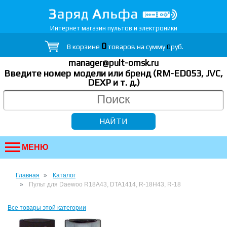
Интернет магазин пультов и электроники
0
В корзине
товаров на сумму
0
руб.
manager@pult-omsk.ru
Введите номер модели или бренд (RM-ED053, JVC,
DEXP
и т. д.
)
МЕНЮ
Главная
Каталог
Пульт для Daewoo R18A43, DTA1414, R-18H43, R-18
Все товары этой категории