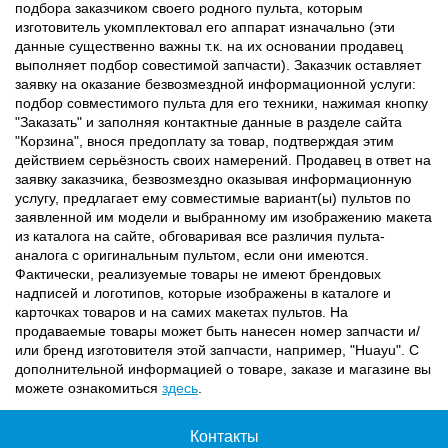
подбора заказчиком своего родного пульта, которым
изготовитель укомплектовал его аппарат изначально (эти
данные существенно важны т.к. на их основании продавец
выполняет подбор совестимой запчасти). Заказчик оставляет
заявку на оказание безвозмездной информационной услуги:
подбор совместимого пульта для его техники, нажимая кнопку
"Заказать" и заполняя контактные данные в разделе сайта
"Корзина", внося предоплату за товар, подтверждая этим
действием серьёзность своих намерений. Продавец в ответ на
заявку заказчика, безвозмездно оказывая информационную
услугу, предлагает ему совместимые вариант(ы) пультов по
заявленной им модели и выбранному им изображению макета
из каталога на сайте, обговаривая все различия пульта-
аналога с оригинальным пультом, если они имеются.
Фактически, реализуемые товары не имеют брендовых
надписей и логотипов, которые изображены в каталоге и
карточках товаров и на самих макетах пультов. На
продаваемые товары может быть нанесен номер запчасти и/
или бренд изготовителя этой запчасти, например, "Huayu". С
дополнительной информацией о товаре, заказе и магазине вы
можете ознакомиться
здесь
.
Контакты