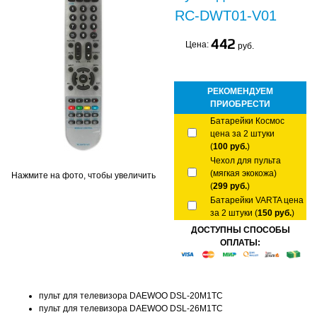
RC-DWT01-V01
442
Цена:
руб.
РЕКОМЕНДУЕМ
ПРИОБРЕСТИ
Батарейки Космос
цена за 2 штуки
(
100 руб.
)
Чехол для пульта
(мягкая экокожа)
Нажмите на фото, чтобы увеличить
(
299 руб.
)
Батарейки VARTA цена
за 2 штуки (
150 руб.
)
ДОСТУПНЫ СПОСОБЫ
ОПЛАТЫ:
пульт для телевизора DAEWOO DSL-20M1TC
пульт для телевизора DAEWOO DSL-26M1TC