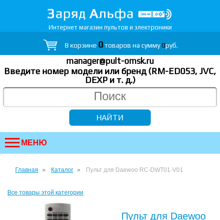
Интернет магазин пультов и электроники
0
В корзине
товаров на сумму
0
руб.
manager@pult-omsk.ru
Введите номер модели или бренд (RM-ED053, JVC,
DEXP
и т. д.
)
МЕНЮ
Главная
Каталог
Пульт для Daewoo RC-DWT01-V01
Все товары этой категории
Пульт для Daewoo