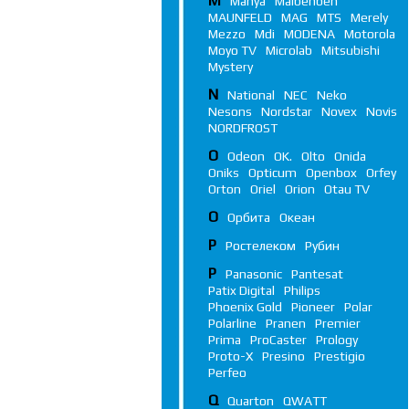
M
Manya
Maibenben
MAUNFELD
MAG
MTS
Merely
Mezzo
Mdi
MODENA
Motorola
Moyo TV
Microlab
Mitsubishi
Mystery
N
National
NEC
Neko
Nesons
Nordstar
Novex
Novis
NORDFROST
O
Odeon
OK.
Olto
Onida
Oniks
Opticum
Openbox
Orfey
Orton
Oriel
Orion
Otau TV
О
Орбита
Океан
Р
Ростелеком
Рубин
P
Panasonic
Pantesat
Patix Digital
Philips
Phoenix Gold
Pioneer
Polar
Polarline
Pranen
Premier
Prima
ProCaster
Prology
Proto-X
Presino
Prestigio
Perfeo
Q
Quarton
QWATT