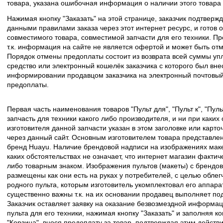
товара, указана ошибочная информация о наличии этого товара
Нажимая кнопку "Заказать" на этой странице, заказчик подтвержд
данными правилами заказа через этот интернет ресурс, и готов о
совместимого товара, совместимой запчасти для его техники. Пр
т.к. информация на сайте не является офертой и может быть о
Порядок отмены предоплаты состоит из возврата всей суммы уп
средство или электронный кошелёк заказчика с которого был вн
информировании продавцом заказчика на электронный почтовый 
предоплаты.
Первая часть наименования товаров "Пульт для", "Пульт к", "Пу
запчасть для техники какого либо производителя, и ни при каких
изготовителя данной запчасти указан в этом заголовке или карто
через данный сайт. Основным изготовителем товара представлен
бренд Huayu. Наличие брендовой надписи на изображениях макет
каких обстоятельствах не означает, что интернет магазин факти
либо товарным знаком. Изображения пультов (макеты) с брендо
размещены как они есть на руках у потребителей, с целью облег
родного пульта, которым изготовитель укомплектовал его аппара
существенно важны т.к. на их основании продавец выполняет по
Заказчик оставляет заявку на оказание безвозмездной информа
пульта для его техники, нажимая кнопку "Заказать" и заполняя к
"Корзина", внося предоплату за товар, подтверждая этим действ