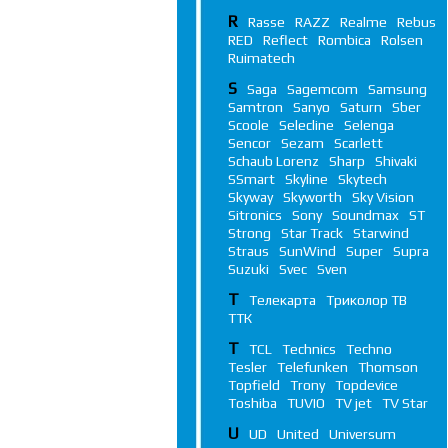
R
Rasse
RAZZ
Realme
Rebus
RED
Reflect
Rombica
Rolsen
Ruimatech
S
Saga
Sagemcom
Samsung
Samtron
Sanyo
Saturn
Sber
Scoole
Selecline
Selenga
Sencor
Sezam
Scarlett
Schaub Lorenz
Sharp
Shivaki
SSmart
Skyline
Skytech
Skyway
Skyworth
Sky Vision
Sitronics
Sony
Soundmax
ST
Strong
Star Track
Starwind
Straus
SunWind
Super
Supra
Suzuki
Svec
Sven
Т
Телекарта
Триколор ТВ
ТТК
T
TCL
Technics
Techno
Tesler
Telefunken
Thomson
Topfield
Trony
Topdevice
Toshiba
TUVIO
TV jet
TV Star
U
UD
United
Universum