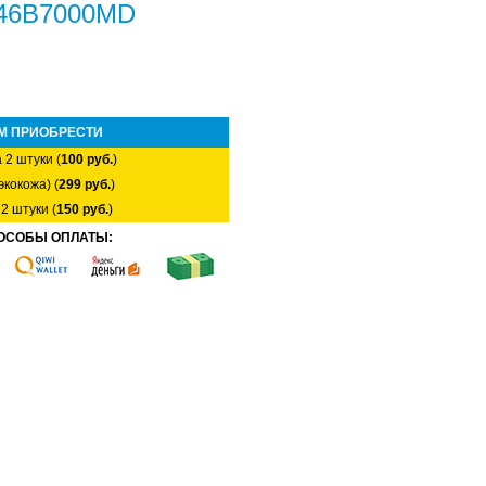
F46B7000MD
М ПРИОБРЕСТИ
 2 штуки (
100 руб.
)
экокожа) (
299 руб.
)
2 штуки (
150 руб.
)
ОСОБЫ ОПЛАТЫ: