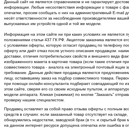
Данный сайт не является справочником и не гарантирует досто
информации. Любые несоответствия информации о товаре с фак
опечатки, просим сообщать о них на административный E-mail д
несёт ответственности за несоблюдение производителями вашей
выпускаемых им устройств одной и той же модели.
Информация на этом сайте ни при каких условиях не является 
положениями статьи 437 ГК РФ. Акцептом заказчика является его
с условиями оферты, которую огласит продавец по телефону пос
оферту или даёт отказ после устного описания продавцом: наим
доставки, отличия потребительских свойств и внешнего вида фак
изображенного макета в карточке товара (если такие отличия пр
совместимого товара - аналога на электронный почтовый ящик з
требование. Данные действия продавца являются предложение
лицу, оставившему заказ на подбор совместимого товара. Перво
при помощи онлайн-консультанта подбирает совпадающий по из
этом сайте, сверяя его со своим исходным пультом, и аппаратур
модели аппарата. Кликая (нажимая) по кнопке "Заказать" отпра
проверку нашим специалистом.
Продавец оставляет за собой право отзыва оферты с полным во
средств в случаях: если заказанный товар отсутствует на складе
обнаружились недостатки, заводской брак (в т.ч. и скрытый брак
на данном интернет ресурсе допущена опечатка или ошибка в оп