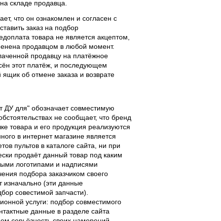
 на складе продавца.
ает, что он ознакомлен и согласен с
ставить заказ на подбор
едоплата товара не является акцептом,
тменена продавцом в любой момент.
лаченной продавцу на платёжное
есён этот платёж, и последующем
ящик об отмене заказа и возврате
льт ДУ для" обозначает совместимую
 обстоятельствах не сообщает, что бренд
чке товара и его продукция реализуются
ного в интернет магазине является
ов пультов в каталоге сайта, ни при
чески продаёт данный товар под каким
выми логотипами и надписями
чения подбора заказчиком своего
т изначально (эти данные
дбор совестимой запчасти).
ционной услуги: подбор совместимого
онтактные данные в разделе сайта
ием серьёзность своих намерений.