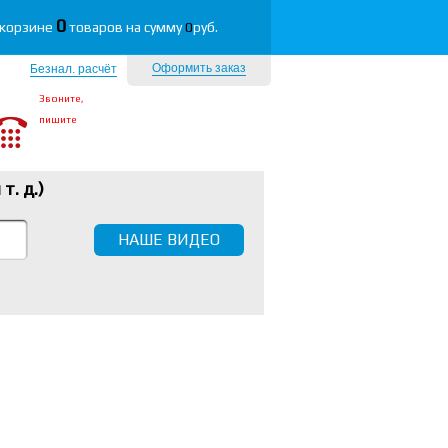
0
 корзине
товаров на сумму
0
руб.
Оформить заказ
Безнал. расчёт
Звоните,
пишите
 т. д.
)
НАШЕ ВИДЕО