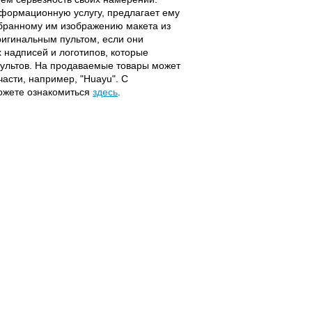
информационную услугу, предлагает ему
ыбранному им изображению макета из
оригинальным пультом, если они
надписей и логотипов, которые
 пультов. На продаваемые товары может
части, например, "Huayu". С
можете ознакомиться
здесь
.