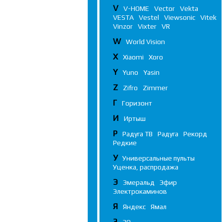
V
V-HOME
Vector
Vekta
VESTA
Vestel
Viewsonic
Vitek
Vinzor
Vixter
VR
W
World Vision
X
Xiaomi
Xoro
Y
Yuno
Yasin
Z
Zifro
Zimmer
Г
Горизонт
И
Иртыш
Р
Радуга ТВ
Радуга
Рекорд
Редкие
У
Универсальные пульты
Уценка, распродажа
Э
Эмеральд
Эфир
Электрокаминов
Я
Яндекс
Ямал
3