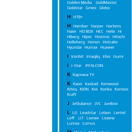
Golden Media
GoldMaster
Goldstar
Gmini
Globo
Н
НТВ+
H
Hamber
Harper
Hartens
Haier
HD BOX
HEC
Helix
Hi
Hiberg
Hiper
Hisense
Hitachi
Holleberg
Horion
Hotcake
Hyundai
Humax
Huawei
I
Iconbit
Imaqliq
Irbis
Izumi
i
i-Star
iFFALСON
К
Картина TV
K
Kaon
Kaskad
Kenwood
Kiteq
KION
Kivi
Konka
Konoos
Kraft
J
Jetbalance
JVC
Junibox
L
LG
Leadstar
Leben
Lentel
Leff
LIT
Loewe
Loview
Lumax
Lumus