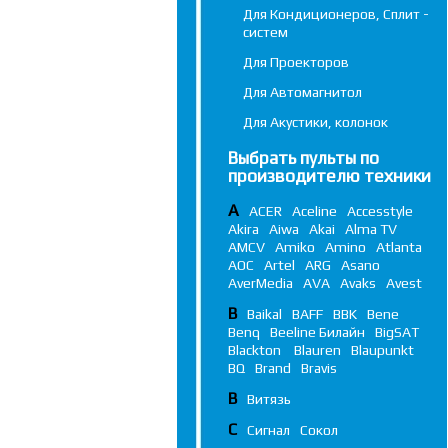
Для Кондиционеров, Сплит -
систем
Для Проекторов
Для Автомагнитол
Для Акустики, колонок
Выбрать пульты по
производителю техники
A
ACER
Aceline
Accesstyle
Akira
Aiwa
Akai
Alma TV
AMCV
Amiko
Amino
Atlanta
AOC
Artel
ARG
Asano
AverMedia
AVA
Avaks
Avest
B
Baikal
BAFF
BBK
Bene
Benq
Beeline Билайн
BigSAT
Blackton
Blauren
Blaupunkt
BQ
Brand
Bravis
В
Витязь
С
Сигнал
Сокол