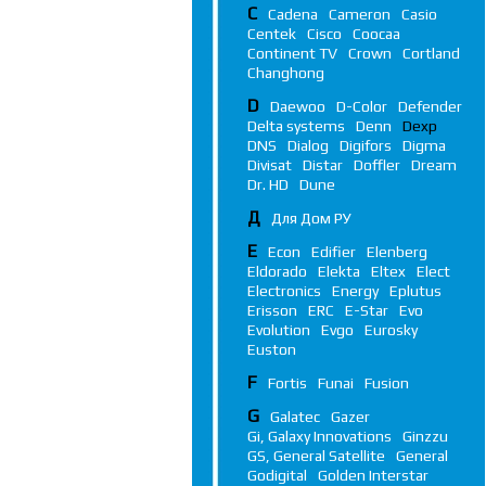
C
Cadena
Cameron
Casio
Centek
Cisco
Coocaa
Continent TV
Crown
Cortland
Changhong
D
Daewoo
D-Color
Defender
Delta systems
Denn
Dexp
DNS
Dialog
Digifors
Digma
Divisat
Distar
Doffler
Dream
Dr. HD
Dune
Д
Для Дом РУ
E
Econ
Edifier
Elenberg
Eldorado
Elekta
Eltex
Elect
Electronics
Energy
Eplutus
Erisson
ERC
E-Star
Evo
Evolution
Evgo
Eurosky
Euston
F
Fortis
Funai
Fusion
G
Galatec
Gazer
Gi, Galaxy Innovations
Ginzzu
GS, General Satellite
General
Godigital
Golden Interstar