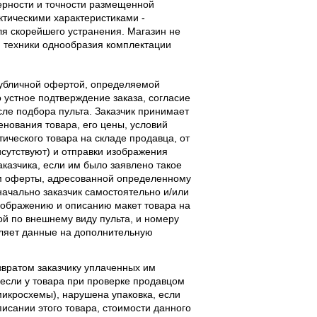
верности и точности размещенной
тическими характеристиками -
ля скорейшего устранения. Магазин не
 техники однообразия комплектации
публичной офертой, определяемой
 устное подтверждение заказа, согласие
ле подбора пульта. Заказчик принимает
енования товара, его цены, условий
тического товара на складе продавца, от
исутствуют) и отправки изображения
аказчика, если им было заявлено такое
м оферты, адресованной определенному
начально заказчик самостоятельно и/или
ображению и описанию макет товара на
ой по внешнему виду пульта, и номеру
вляет данные на дополнительную
звратом заказчику уплаченных им
, если у товара при проверке продавцом
 микросхемы), нарушена упаковка, если
исании этого товара, стоимости данного