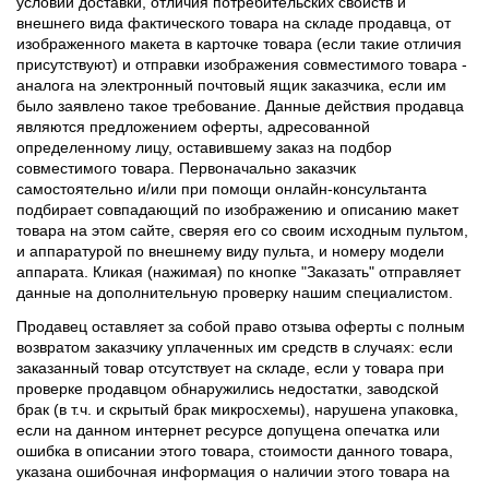
условий доставки, отличия потребительских свойств и
внешнего вида фактического товара на складе продавца, от
изображенного макета в карточке товара (если такие отличия
присутствуют) и отправки изображения совместимого товара -
аналога на электронный почтовый ящик заказчика, если им
было заявлено такое требование. Данные действия продавца
являются предложением оферты, адресованной
определенному лицу, оставившему заказ на подбор
совместимого товара. Первоначально заказчик
самостоятельно и/или при помощи онлайн-консультанта
подбирает совпадающий по изображению и описанию макет
товара на этом сайте, сверяя его со своим исходным пультом,
и аппаратурой по внешнему виду пульта, и номеру модели
аппарата. Кликая (нажимая) по кнопке "Заказать" отправляет
данные на дополнительную проверку нашим специалистом.
Продавец оставляет за собой право отзыва оферты с полным
возвратом заказчику уплаченных им средств в случаях: если
заказанный товар отсутствует на складе, если у товара при
проверке продавцом обнаружились недостатки, заводской
брак (в т.ч. и скрытый брак микросхемы), нарушена упаковка,
если на данном интернет ресурсе допущена опечатка или
ошибка в описании этого товара, стоимости данного товара,
указана ошибочная информация о наличии этого товара на