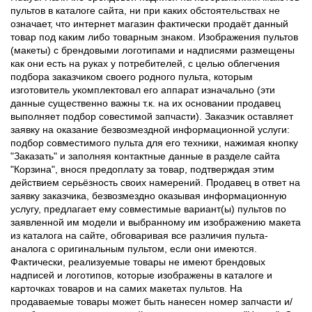
пультов в каталоге сайта, ни при каких обстоятельствах не
означает, что интернет магазин фактически продаёт данный
товар под каким либо товарным знаком. Изображения пультов
(макеты) с брендовыми логотипами и надписями размещены
как они есть на руках у потребителей, с целью облегчения
подбора заказчиком своего родного пульта, которым
изготовитель укомплектовал его аппарат изначально (эти
данные существенно важны т.к. на их основании продавец
выполняет подбор совестимой запчасти). Заказчик оставляет
заявку на оказание безвозмездной информационной услуги:
подбор совместимого пульта для его техники, нажимая кнопку
"Заказать" и заполняя контактные данные в разделе сайта
"Корзина", внося предоплату за товар, подтверждая этим
действием серьёзность своих намерений. Продавец в ответ на
заявку заказчика, безвозмездно оказывая информационную
услугу, предлагает ему совместимые вариант(ы) пультов по
заявленной им модели и выбранному им изображению макета
из каталога на сайте, обговаривая все различия пульта-
аналога с оригинальным пультом, если они имеются.
Фактически, реализуемые товары не имеют брендовых
надписей и логотипов, которые изображены в каталоге и
карточках товаров и на самих макетах пультов. На
продаваемые товары может быть нанесен номер запчасти и/