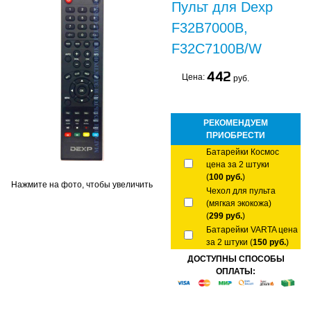
Пульт для Dexp
F32B7000B,
F32C7100B/W
442
Цена:
руб.
РЕКОМЕНДУЕМ
ПРИОБРЕСТИ
Батарейки Космос
цена за 2 штуки
(
100 руб.
)
Нажмите на фото, чтобы увеличить
Чехол для пульта
(мягкая экокожа)
(
299 руб.
)
Батарейки VARTA цена
за 2 штуки (
150 руб.
)
ДОСТУПНЫ СПОСОБЫ
ОПЛАТЫ: