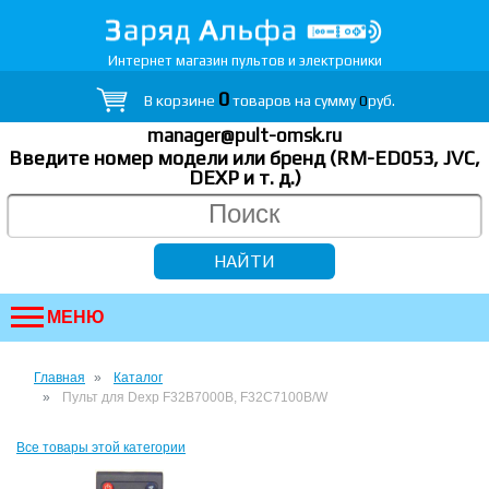
Интернет магазин пультов и электроники
0
В корзине
товаров на сумму
0
руб.
manager@pult-omsk.ru
Введите номер модели или бренд (RM-ED053, JVC,
DEXP
и т. д.
)
МЕНЮ
Главная
Каталог
Пульт для Dexp F32B7000B, F32C7100B/W
Все товары этой категории