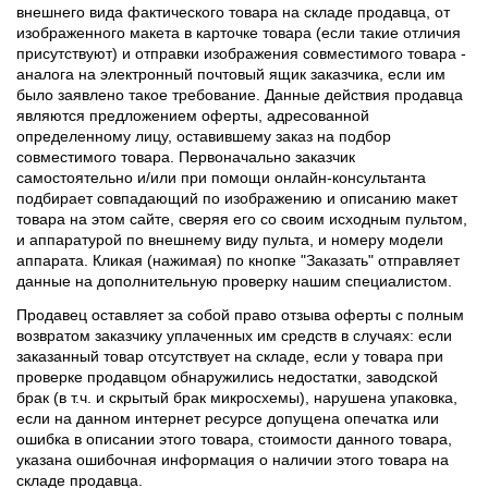
внешнего вида фактического товара на складе продавца, от
изображенного макета в карточке товара (если такие отличия
присутствуют) и отправки изображения совместимого товара -
аналога на электронный почтовый ящик заказчика, если им
было заявлено такое требование. Данные действия продавца
являются предложением оферты, адресованной
определенному лицу, оставившему заказ на подбор
совместимого товара. Первоначально заказчик
самостоятельно и/или при помощи онлайн-консультанта
подбирает совпадающий по изображению и описанию макет
товара на этом сайте, сверяя его со своим исходным пультом,
и аппаратурой по внешнему виду пульта, и номеру модели
аппарата. Кликая (нажимая) по кнопке "Заказать" отправляет
данные на дополнительную проверку нашим специалистом.
Продавец оставляет за собой право отзыва оферты с полным
возвратом заказчику уплаченных им средств в случаях: если
заказанный товар отсутствует на складе, если у товара при
проверке продавцом обнаружились недостатки, заводской
брак (в т.ч. и скрытый брак микросхемы), нарушена упаковка,
если на данном интернет ресурсе допущена опечатка или
ошибка в описании этого товара, стоимости данного товара,
указана ошибочная информация о наличии этого товара на
складе продавца.