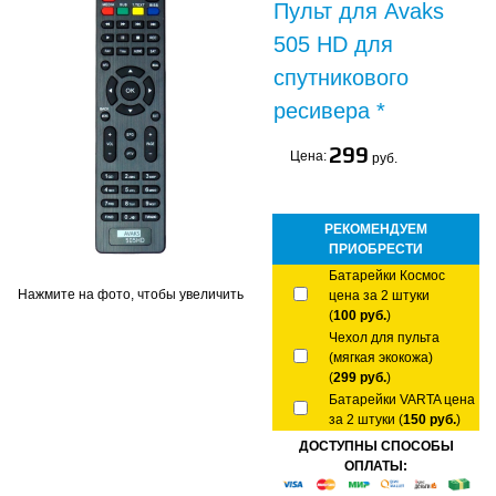
Пульт для Avaks
505 HD для
спутникового
ресивера *
299
Цена:
руб.
РЕКОМЕНДУЕМ
ПРИОБРЕСТИ
Батарейки Космос
Нажмите на фото, чтобы увеличить
цена за 2 штуки
(
100 руб.
)
Чехол для пульта
(мягкая экокожа)
(
299 руб.
)
Батарейки VARTA цена
за 2 штуки (
150 руб.
)
ДОСТУПНЫ СПОСОБЫ
ОПЛАТЫ: