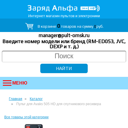
Интернет магазин пультов и электроники
0
В корзине
товаров на сумму
0
руб.
manager@pult-omsk.ru
Введите номер модели или бренд (RM-ED053, JVC,
DEXP
и т. д.
)
МЕНЮ
Главная
Каталог
Пульт для Avaks 505 HD для спутникового ресивера
Все товары этой категории