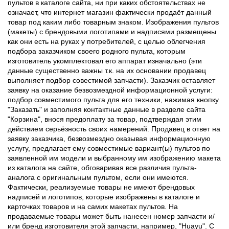
пультов в каталоге сайта, ни при каких обстоятельствах не
означает, что интернет магазин фактически продаёт данный
товар под каким либо товарным знаком. Изображения пультов
(макеты) с брендовыми логотипами и надписями размещены
как они есть на руках у потребителей, с целью облегчения
подбора заказчиком своего родного пульта, которым
изготовитель укомплектовал его аппарат изначально (эти
данные существенно важны т.к. на их основании продавец
выполняет подбор совестимой запчасти). Заказчик оставляет
заявку на оказание безвозмездной информационной услуги:
подбор совместимого пульта для его техники, нажимая кнопку
"Заказать" и заполняя контактные данные в разделе сайта
"Корзина", внося предоплату за товар, подтверждая этим
действием серьёзность своих намерений. Продавец в ответ на
заявку заказчика, безвозмездно оказывая информационную
услугу, предлагает ему совместимые вариант(ы) пультов по
заявленной им модели и выбранному им изображению макета
из каталога на сайте, обговаривая все различия пульта-
аналога с оригинальным пультом, если они имеются.
Фактически, реализуемые товары не имеют брендовых
надписей и логотипов, которые изображены в каталоге и
карточках товаров и на самих макетах пультов. На
продаваемые товары может быть нанесен номер запчасти и/
или бренд изготовителя этой запчасти, например, "Huayu". С