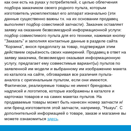
как они есть на руках у потребителей, с целью облегчения
подбора заказчиком своего родного пульта, которым
изготовитель укомплектовал его аппарат изначально (эти
данные существенно важны т.к. на их основании продавец
выполняет подбор совестимой запчасти). Заказчик оставляет
заявку на оказание безвозмездной информационной услуги:
подбор совместимого пульта для его техники, нажимая кнопку
"Заказать" и заполняя контактные данные в разделе сайта
"Корзина", внося предоплату за товар, подтверждая этим
действием серьёзность своих намерений. Продавец в ответ на
заявку заказчика, безвозмездно оказывая информационную
услугу, предлагает ему совместимые вариант(ы) пультов по
заявленной им модели и выбранному им изображению макета
из каталога на сайте, обговаривая все различия пульта-
аналога с оригинальным пультом, если они имеются.
Фактически, реализуемые товары не имеют брендовых
надписей и логотипов, которые изображены в каталоге и
карточках товаров и на самих макетах пультов. На
продаваемые товары может быть нанесен номер запчасти и/
или бренд изготовителя этой запчасти, например, "Huayu". С
дополнительной информацией о товаре, заказе и магазине вы
можете ознакомиться
здесь
.