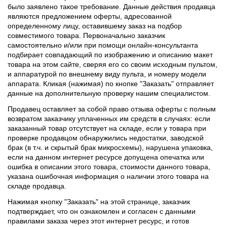
было заявлено такое требование. Данные действия продавца
являются предложением оферты, адресованной
определенному лицу, оставившему заказ на подбор
совместимого товара. Первоначально заказчик
самостоятельно и/или при помощи онлайн-консультанта
подбирает совпадающий по изображению и описанию макет
товара на этом сайте, сверяя его со своим исходным пультом,
и аппаратурой по внешнему виду пульта, и номеру модели
аппарата. Кликая (нажимая) по кнопке "Заказать" отправляет
данные на дополнительную проверку нашим специалистом.
Продавец оставляет за собой право отзыва оферты с полным
возвратом заказчику уплаченных им средств в случаях: если
заказанный товар отсутствует на складе, если у товара при
проверке продавцом обнаружились недостатки, заводской
брак (в т.ч. и скрытый брак микросхемы), нарушена упаковка,
если на данном интернет ресурсе допущена опечатка или
ошибка в описании этого товара, стоимости данного товара,
указана ошибочная информация о наличии этого товара на
складе продавца.
Нажимая кнопку "Заказать" на этой странице, заказчик
подтверждает, что он ознакомлен и согласен с данными
правилами заказа через этот интернет ресурс, и готов