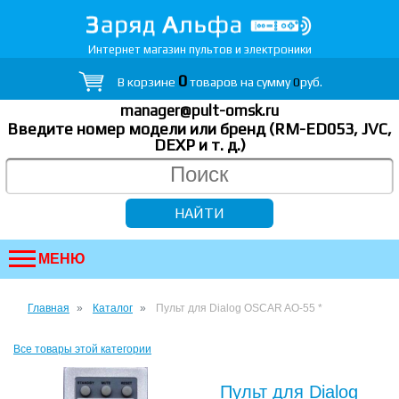
Интернет магазин пультов и электроники
0
В корзине
товаров на сумму
0
руб.
manager@pult-omsk.ru
Введите номер модели или бренд (RM-ED053, JVC,
DEXP
и т. д.
)
МЕНЮ
Главная
Каталог
Пульт для Dialog OSCAR AO-55 *
Все товары этой категории
Пульт для Dialog