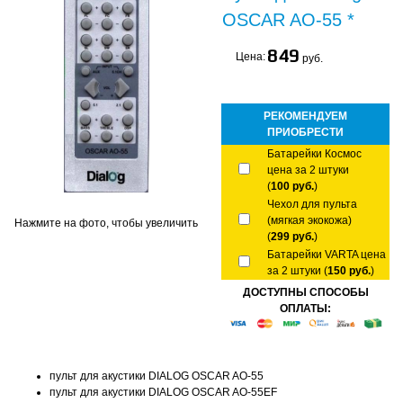
OSCAR AO-55 *
849
Цена:
руб.
РЕКОМЕНДУЕМ
ПРИОБРЕСТИ
Батарейки Космос
цена за 2 штуки
(
100 руб.
)
Чехол для пульта
(мягкая экокожа)
Нажмите на фото, чтобы увеличить
(
299 руб.
)
Батарейки VARTA цена
за 2 штуки (
150 руб.
)
ДОСТУПНЫ СПОСОБЫ
ОПЛАТЫ:
пульт для акустики DIALOG OSCAR AO-55
пульт для акустики DIALOG OSCAR AO-55EF