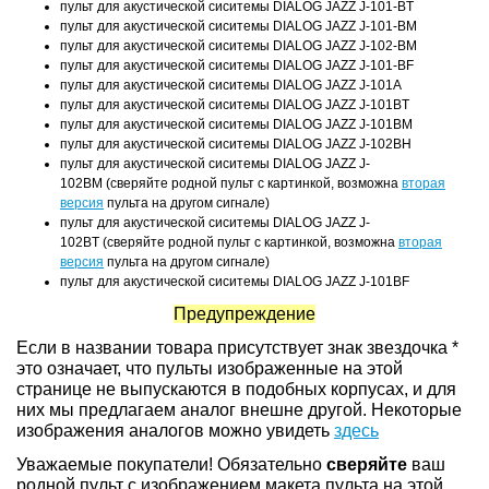
пульт для акустической сиситемы DIALOG JAZZ J-101-BT
пульт для акустической сиситемы DIALOG JAZZ J-101-BM
пульт для акустической сиситемы DIALOG JAZZ J-102-BM
пульт для акустической сиситемы DIALOG JAZZ J-101-BF
пульт для акустической сиситемы DIALOG JAZZ J-101A
пульт для акустической сиситемы DIALOG JAZZ J-101BT
пульт для акустической сиситемы DIALOG JAZZ J-101BM
пульт для акустической сиситемы DIALOG JAZZ J-102BH
пульт для акустической сиситемы DIALOG JAZZ J-
102BM (сверяйте родной пульт с картинкой, возможна
вторая
версия
пульта на другом сигнале)
пульт для акустической сиситемы DIALOG JAZZ J-
102BT (сверяйте родной пульт с картинкой, возможна
вторая
версия
пульта на другом сигнале)
пульт для акустической сиситемы DIALOG JAZZ J-101BF
Предупреждение
Если в названии товара присутствует знак звездочка *
это означает, что пульты изображенные на этой
странице не выпускаются в подобных корпусах, и для
них мы предлагаем аналог внешне другой. Некоторые
изображения аналогов можно увидеть
здесь
Уважаемые покупатели! Обязательно
сверяйте
ваш
родной пульт с изображением макета пульта на этой