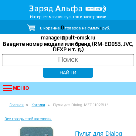
Интернет магазин пультов и электроники
0
В корзине
товаров на сумму
0
руб.
manager@pult-omsk.ru
Введите номер модели или бренд (RM-ED053, JVC,
DEXP
и т. д.
)
МЕНЮ
Главная
Каталог
Пульт для Dialog JAZZ J102BH *
Все товары этой категории
Пульт для Dialog