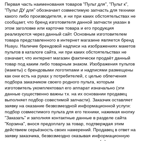
Первая часть наименования товаров "Пульт для", "Пульт к",
"Пульт ДУ для" обозначает совместимую запчасть для техники
какого либо производителя, и ни при каких обстоятельствах не
сообщает, что бренд изготовителя данной запчасти указан в
этом заголовке или карточке товара и его продукция
реализуются через данный сайт. Основным изготовителем
товара представленного в интернет магазине является бренд
Huayu. Наличие брендовой надписи на изображениях макетов
пультов в каталоге сайта, ни при каких обстоятельствах не
означает, что интернет магазин фактически продаёт данный
товар под каким либо товарным знаком. Изображения пультов
(макеты) с брендовыми логотипами и надписями размещены
как они есть на руках у потребителей, с целью облегчения
подбора заказчиком своего родного пульта, которым
изготовитель укомплектовал его аппарат изначально (эти
данные существенно важны т.к. на их основании продавец
выполняет подбор совестимой запчасти). Заказчик оставляет
заявку на оказание безвозмездной информационной услуги:
подбор совместимого пульта для его техники, нажимая кнопку
"Заказать" и заполняя контактные данные в разделе сайта
"Корзина", внося предоплату за товар, подтверждая этим
действием серьёзность своих намерений. Продавец в ответ на
заявку заказчика, безвозмездно оказывая информационную