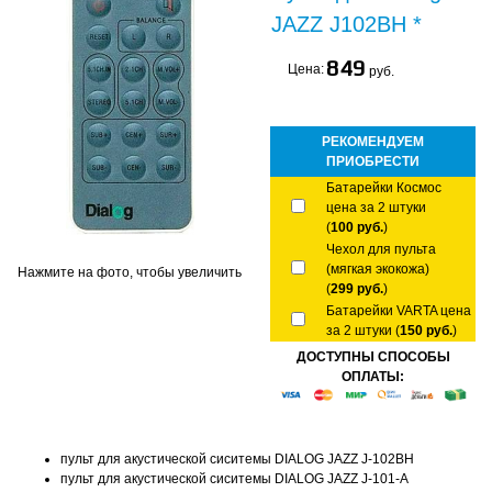
JAZZ J102BH *
849
Цена:
руб.
РЕКОМЕНДУЕМ
ПРИОБРЕСТИ
Батарейки Космос
цена за 2 штуки
(
100 руб.
)
Чехол для пульта
(мягкая экокожа)
Нажмите на фото, чтобы увеличить
(
299 руб.
)
Батарейки VARTA цена
за 2 штуки (
150 руб.
)
ДОСТУПНЫ СПОСОБЫ
ОПЛАТЫ:
пульт для акустической сиситемы DIALOG JAZZ J-102BH
пульт для акустической сиситемы DIALOG JAZZ J-101-A