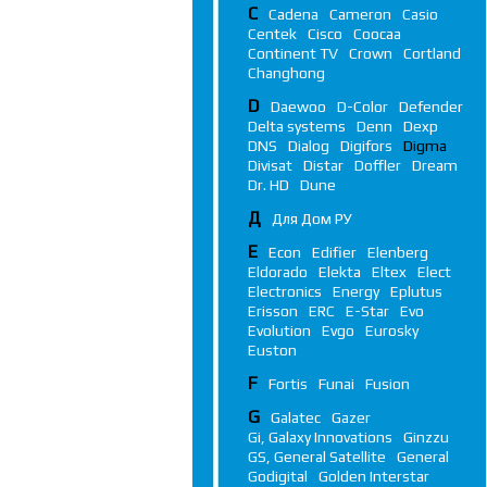
C
Cadena
Cameron
Casio
Centek
Cisco
Coocaa
Continent TV
Crown
Cortland
Changhong
D
Daewoo
D-Color
Defender
Delta systems
Denn
Dexp
DNS
Dialog
Digifors
Digma
Divisat
Distar
Doffler
Dream
Dr. HD
Dune
Д
Для Дом РУ
E
Econ
Edifier
Elenberg
Eldorado
Elekta
Eltex
Elect
Electronics
Energy
Eplutus
Erisson
ERC
E-Star
Evo
Evolution
Evgo
Eurosky
Euston
F
Fortis
Funai
Fusion
G
Galatec
Gazer
Gi, Galaxy Innovations
Ginzzu
GS, General Satellite
General
Godigital
Golden Interstar