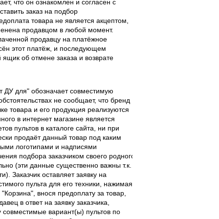
ает, что он ознакомлен и согласен с
ставить заказ на подбор
едоплата товара не является акцептом,
тменена продавцом в любой момент.
лаченной продавцу на платёжное
есён этот платёж, и последующем
ящик об отмене заказа и возврате
льт ДУ для" обозначает совместимую
 обстоятельствах не сообщает, что бренд
чке товара и его продукция реализуются
ного в интернет магазине является
ов пультов в каталоге сайта, ни при
чески продаёт данный товар под каким
выми логотипами и надписями
чения подбора заказчиком своего родного
льно (эти данные существенно важны т.к.
). Заказчик оставляет заявку на
тимого пульта для его техники, нажимая
 "Корзина", внося предоплату за товар,
вец в ответ на заявку заказчика,
 совместимые вариант(ы) пультов по