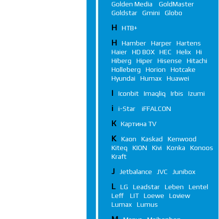
Golden Media
GoldMaster
Goldstar
Gmini
Globo
Н
НТВ+
H
Hamber
Harper
Hartens
Haier
HD BOX
HEC
Helix
Hi
Hiberg
Hiper
Hisense
Hitachi
Holleberg
Horion
Hotcake
Hyundai
Humax
Huawei
I
Iconbit
Imaqliq
Irbis
Izumi
i
i-Star
iFFALСON
К
Картина TV
K
Kaon
Kaskad
Kenwood
Kiteq
KION
Kivi
Konka
Konoos
Kraft
J
Jetbalance
JVC
Junibox
L
LG
Leadstar
Leben
Lentel
Leff
LIT
Loewe
Loview
Lumax
Lumus