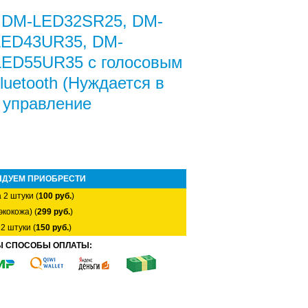
 DM-LED32SR25, DM-
LED43UR35, DM-
ED55UR35 с голосовым
luetooth (Нуждается в
 управление
НДУЕМ ПРИОБРЕСТИ
 2 штуки (
100 руб.
)
экокожа) (
299 руб.
)
2 штуки (
150 руб.
)
Ы СПОСОБЫ ОПЛАТЫ: