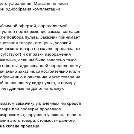
его устранения. Магазин не несёт
ики однообразия комплектации
публичной офертой, определяемой
 устное подтверждение заказа, согласие
ле подбора пульта. Заказчик принимает
енования товара, его цены, условий
тического товара на складе продавца, от
исутствуют) и отправки изображения
аказчика, если им было заявлено такое
м оферты, адресованной определенному
начально заказчик самостоятельно и/или
ображению и описанию макет товара на
ой по внешнему виду пульта, и номеру
вляет данные на дополнительную
звратом заказчику уплаченных им средств
 товара при проверке продавцом
 микросхемы), нарушена упаковка, если на
нии этого товара, стоимости данного
 на складе продавца.