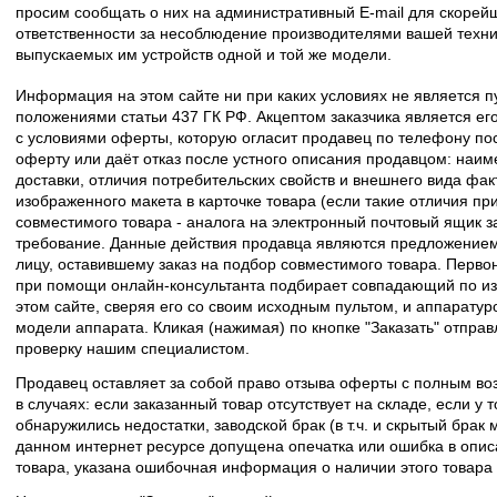
просим сообщать о них на административный E-mail для скорейш
ответственности за несоблюдение производителями вашей техн
выпускаемых им устройств одной и той же модели.
Информация на этом сайте ни при каких условиях не является 
положениями статьи 437 ГК РФ. Акцептом заказчика является его
с условиями оферты, которую огласит продавец по телефону пос
оферту или даёт отказ после устного описания продавцом: наим
доставки, отличия потребительских свойств и внешнего вида фак
изображенного макета в карточке товара (если такие отличия пр
совместимого товара - аналога на электронный почтовый ящик з
требование. Данные действия продавца являются предложение
лицу, оставившему заказ на подбор совместимого товара. Перво
при помощи онлайн-консультанта подбирает совпадающий по из
этом сайте, сверяя его со своим исходным пультом, и аппаратур
модели аппарата. Кликая (нажимая) по кнопке "Заказать" отпра
проверку нашим специалистом.
Продавец оставляет за собой право отзыва оферты с полным во
в случаях: если заказанный товар отсутствует на складе, если у
обнаружились недостатки, заводской брак (в т.ч. и скрытый брак
данном интернет ресурсе допущена опечатка или ошибка в описа
товара, указана ошибочная информация о наличии этого товара