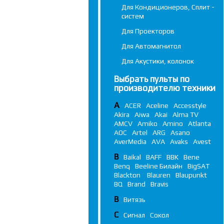
Для Кондиционеров, Сплит -
систем
Для Проекторов
Для Автомагнитол
Для Акустики, колонок
Выбрать пульты по
производителю техники
A
ACER
Aceline
Accesstyle
Akira
Aiwa
Akai
Alma TV
AMCV
Amiko
Amino
Atlanta
AOC
Artel
ARG
Asano
AverMedia
AVA
Avaks
Avest
B
Baikal
BAFF
BBK
Bene
Benq
Beeline Билайн
BigSAT
Blackton
Blauren
Blaupunkt
BQ
Brand
Bravis
В
Витязь
С
Сигнал
Сокол