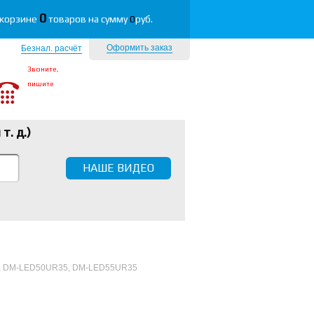
0
 корзине
товаров на сумму
0
руб.
Оформить заказ
Безнал. расчёт
Звоните,
пишите
 т. д.
)
НАШЕ ВИДЕО
, DM-LED50UR35, DM-LED55UR35