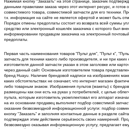
Нажимая кнопку "Заказать" на этой странице, заказчик подтвержд
данными правилами заказа через этот интернет ресурс, и готов о
совместимого товара, совместимой запчасти для его техники. Пр
т.к. информация на сайте не является офертой и может быть о
Порядок отмены предоплаты состоит из возврата всей суммы уп
средство или электронный кошелёк заказчика с которого был вн
информировании продавцом заказчика на электронный почтовый 
предоплаты.
Первая часть наименования товаров "Пульт для", "Пульт к", "Пу
запчасть для техники какого либо производителя, и ни при каких
изготовителя данной запчасти указан в этом заголовке или карто
через данный сайт. Основным изготовителем товара представлен
бренд Huayu. Наличие брендовой надписи на изображениях макет
каких обстоятельствах не означает, что интернет магазин факти
либо товарным знаком. Изображения пультов (макеты) с брендо
размещены как они есть на руках у потребителей, с целью облег
пульта, которым изготовитель укомплектовал его аппарат изнача
на их основании продавец выполняет подбор совестимой запчасти
оказание безвозмездной информационной услуги: подбор совмес
кнопку "Заказать" и заполняя контактные данные в разделе сайта
подтверждая этим действием серьёзность своих намерений. Прода
безвозмездно оказывая информационную услугу, предлагает ему