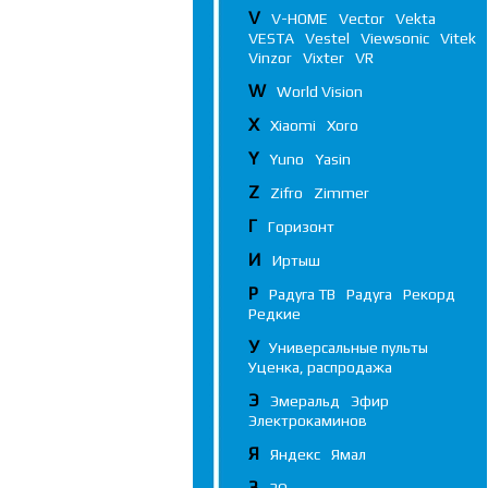
V
V-HOME
Vector
Vekta
VESTA
Vestel
Viewsonic
Vitek
Vinzor
Vixter
VR
W
World Vision
X
Xiaomi
Xoro
Y
Yuno
Yasin
Z
Zifro
Zimmer
Г
Горизонт
И
Иртыш
Р
Радуга ТВ
Радуга
Рекорд
Редкие
У
Универсальные пульты
Уценка, распродажа
Э
Эмеральд
Эфир
Электрокаминов
Я
Яндекс
Ямал
3