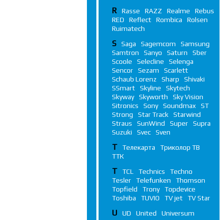
R
Rasse
RAZZ
Realme
Rebus
RED
Reflect
Rombica
Rolsen
Ruimatech
S
Saga
Sagemcom
Samsung
Samtron
Sanyo
Saturn
Sber
Scoole
Selecline
Selenga
Sencor
Sezam
Scarlett
Schaub Lorenz
Sharp
Shivaki
SSmart
Skyline
Skytech
Skyway
Skyworth
Sky Vision
Sitronics
Sony
Soundmax
ST
Strong
Star Track
Starwind
Straus
SunWind
Super
Supra
Suzuki
Svec
Sven
Т
Телекарта
Триколор ТВ
ТТК
T
TCL
Technics
Techno
Tesler
Telefunken
Thomson
Topfield
Trony
Topdevice
Toshiba
TUVIO
TV jet
TV Star
U
UD
United
Universum