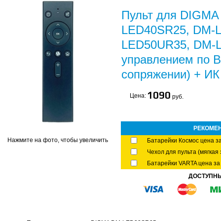
Пульт для DIGMA
LED40SR25, DM-
LED50UR35, DM-L
управлением по B
сопряжении) + ИК
1090
Цена:
руб.
РЕКОМЕ
Нажмите на фото, чтобы увеличить
Батарейки Космос цена за
Чехол для пульта (мягкая 
Батарейки VARTA цена за 
ДОСТУПН