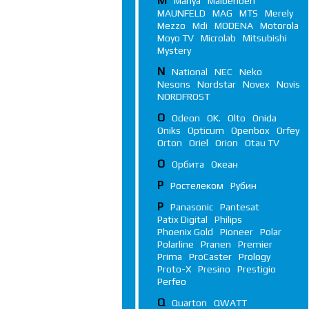
M
Manya
Maibenben
MAUNFELD
MAG
MTS
Merely
Mezzo
Mdi
MODENA
Motorola
Moyo TV
Microlab
Mitsubishi
Mystery
N
National
NEC
Neko
Nesons
Nordstar
Novex
Novis
NORDFROST
O
Odeon
OK.
Olto
Onida
Oniks
Opticum
Openbox
Orfey
Orton
Oriel
Orion
Otau TV
О
Орбита
Океан
Р
Ростелеком
Рубин
P
Panasonic
Pantesat
Patix Digital
Philips
Phoenix Gold
Pioneer
Polar
Polarline
Pranen
Premier
Prima
ProCaster
Prology
Proto-X
Presino
Prestigio
Perfeo
Q
Quarton
QWATT