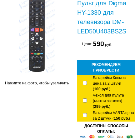
Пульт для Digma
HY-1330 для
телевизора DM-
LED50U403BS2S
590
Цена:
руб.
РЕКОМЕНДУЕМ
ПРИОБРЕСТИ
Батарейки Космос
Нажмите на фото, чтобы увеличить
цена за 2 штуки
(
100 руб.
)
Чехол для пульта
(мягкая экокожа)
(
299 руб.
)
Батарейки VARTA цена
за 2 штуки (
150 руб.
)
ДОСТУПНЫ СПОСОБЫ
ОПЛАТЫ: