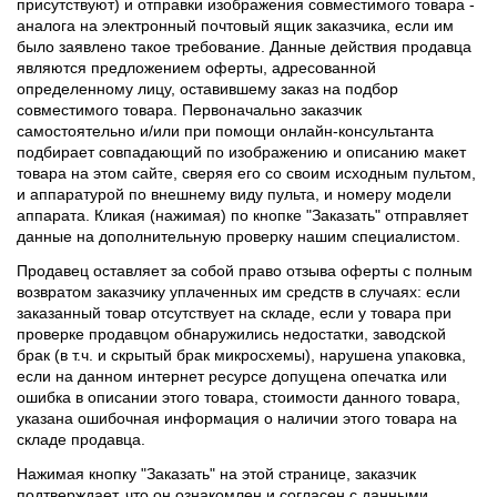
присутствуют) и отправки изображения совместимого товара -
аналога на электронный почтовый ящик заказчика, если им
было заявлено такое требование. Данные действия продавца
являются предложением оферты, адресованной
определенному лицу, оставившему заказ на подбор
совместимого товара. Первоначально заказчик
самостоятельно и/или при помощи онлайн-консультанта
подбирает совпадающий по изображению и описанию макет
товара на этом сайте, сверяя его со своим исходным пультом,
и аппаратурой по внешнему виду пульта, и номеру модели
аппарата. Кликая (нажимая) по кнопке "Заказать" отправляет
данные на дополнительную проверку нашим специалистом.
Продавец оставляет за собой право отзыва оферты с полным
возвратом заказчику уплаченных им средств в случаях: если
заказанный товар отсутствует на складе, если у товара при
проверке продавцом обнаружились недостатки, заводской
брак (в т.ч. и скрытый брак микросхемы), нарушена упаковка,
если на данном интернет ресурсе допущена опечатка или
ошибка в описании этого товара, стоимости данного товара,
указана ошибочная информация о наличии этого товара на
складе продавца.
Нажимая кнопку "Заказать" на этой странице, заказчик
подтверждает, что он ознакомлен и согласен с данными