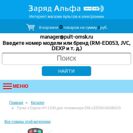
Интернет магазин пультов и электроники
0
В корзине
товаров на сумму
0
руб.
manager@pult-omsk.ru
Введите номер модели или бренд (RM-ED053, JVC,
DEXP
и т. д.
)
МЕНЮ
Главная
Каталог
Пульт к Digma HY-1330 для телевизора DM-LED50U403BS2S
Все товары этой категории