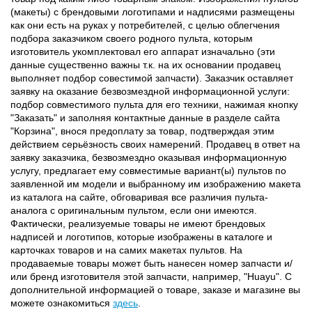
(макеты) с брендовыми логотипами и надписями размещены
как они есть на руках у потребителей, с целью облегчения
подбора заказчиком своего родного пульта, которым
изготовитель укомплектовал его аппарат изначально (эти
данные существенно важны т.к. на их основании продавец
выполняет подбор совестимой запчасти). Заказчик оставляет
заявку на оказание безвозмездной информационной услуги:
подбор совместимого пульта для его техники, нажимая кнопку
"Заказать" и заполняя контактные данные в разделе сайта
"Корзина", внося предоплату за товар, подтверждая этим
действием серьёзность своих намерений. Продавец в ответ на
заявку заказчика, безвозмездно оказывая информационную
услугу, предлагает ему совместимые вариант(ы) пультов по
заявленной им модели и выбранному им изображению макета
из каталога на сайте, обговаривая все различия пульта-
аналога с оригинальным пультом, если они имеются.
Фактически, реализуемые товары не имеют брендовых
надписей и логотипов, которые изображены в каталоге и
карточках товаров и на самих макетах пультов. На
продаваемые товары может быть нанесен номер запчасти и/
или бренд изготовителя этой запчасти, например, "Huayu". С
дополнительной информацией о товаре, заказе и магазине вы
можете ознакомиться
здесь
.