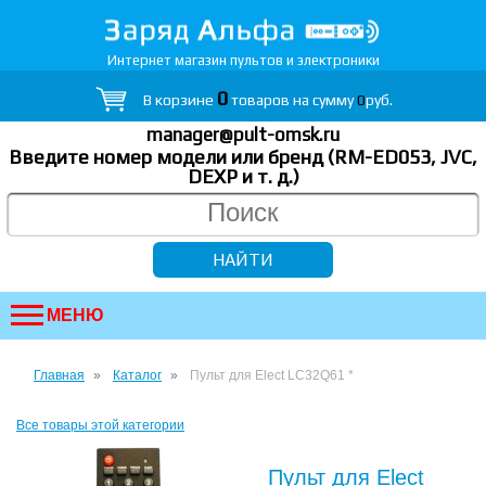
Интернет магазин пультов и электроники
0
В корзине
товаров на сумму
0
руб.
manager@pult-omsk.ru
Введите номер модели или бренд (RM-ED053, JVC,
DEXP
и т. д.
)
МЕНЮ
Главная
Каталог
Пульт для Elect LC32Q61 *
Все товары этой категории
Пульт для Elect