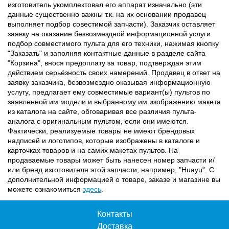
изготовитель укомплектовал его аппарат изначально (эти
данные существенно важны т.к. на их основании продавец
выполняет подбор совестимой запчасти). Заказчик оставляет
заявку на оказание безвозмездной информационной услуги:
подбор совместимого пульта для его техники, нажимая кнопку
"Заказать" и заполняя контактные данные в разделе сайта
"Корзина", внося предоплату за товар, подтверждая этим
действием серьёзность своих намерений. Продавец в ответ на
заявку заказчика, безвозмездно оказывая информационную
услугу, предлагает ему совместимые вариант(ы) пультов по
заявленной им модели и выбранному им изображению макета
из каталога на сайте, обговаривая все различия пульта-
аналога с оригинальным пультом, если они имеются.
Фактически, реализуемые товары не имеют брендовых
надписей и логотипов, которые изображены в каталоге и
карточках товаров и на самих макетах пультов. На
продаваемые товары может быть нанесен номер запчасти и/
или бренд изготовителя этой запчасти, например, "Huayu". С
дополнительной информацией о товаре, заказе и магазине вы
можете ознакомиться
здесь
.
Контакты
Доставка