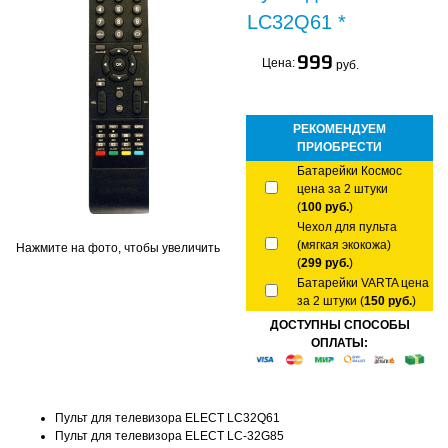
LC32Q61 *
999
Цена:
руб.
РЕКОМЕНДУЕМ
ПРИОБРЕСТИ
Батарейки Космос
цена за 2 штуки
(
100 руб.
)
Чехол для пульта
(мягкая экокожа)
Нажмите на фото, чтобы увеличить
(
299 руб.
)
Батарейки VARTA цена
за 2 штуки (
150 руб.
)
ДОСТУПНЫ СПОСОБЫ
ОПЛАТЫ:
Пульт для телевизора ELECT LC32Q61
Пульт для телевизора ELECT LC-32G85