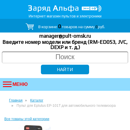
Интернет магазин пультов и электроники
0
В корзине
товаров на сумму
0
руб.
manager@pult-omsk.ru
Введите номер модели или бренд (RM-ED053, JVC,
DEXP
и т. д.
)
МЕНЮ
Главная
Каталог
Пульт для Eplutus EP-101T для автомобильного телевизора
Все товары этой категории