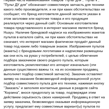
"Пульт ДУ для" обозначает совместимую запчасть для техники
какого либо производителя, и ни при каких обстоятельствах не
сообщает, что бренд изготовителя данной запчасти указан в
этом заголовке или карточке товара и его продукция
реализуются через данный сайт. Основным изготовителем
товара представленного в интернет магазине является бренд
Huayu. Наличие брендовой надписи на изображениях макетов
пультов в каталоге сайта, ни при каких обстоятельствах не
означает, что интернет магазин фактически продаёт данный
товар под каким либо товарным знаком. Изображения пультов
(макеты) с брендовыми логотипами и надписями размещены
как они есть на руках у потребителей, с целью облегчения
подбора заказчиком своего родного пульта, которым
изготовитель укомплектовал его аппарат изначально (эти
данные существенно важны т.к. на их основании продавец
выполняет подбор совестимой запчасти). Заказчик оставляет
заявку на оказание безвозмездной информационной услуги:
подбор совместимого пульта для его техники, нажимая кнопку
"Заказать" и заполняя контактные данные в разделе сайта
"Корзина", внося предоплату за товар, подтверждая этим
действием серьёзность своих намерений. Продавец в ответ на
заявку заказчика, безвозмездно оказывая информационную
услугу, предлагает ему совместимые вариант(ы) пультов по