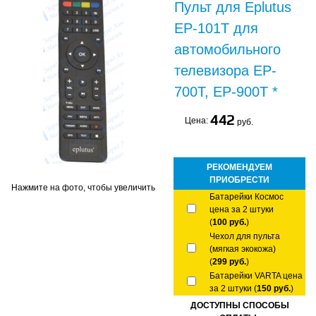
Пульт для Eplutus
EP-101T для
автомобильного
телевизора EP-
700T, EP-900T *
442
Цена:
руб.
РЕКОМЕНДУЕМ
ПРИОБРЕСТИ
Нажмите на фото, чтобы увеличить
Батарейки Космос
цена за 2 штуки
(
100 руб.
)
Чехол для пульта
(мягкая экокожа)
(
299 руб.
)
Батарейки VARTA цена
за 2 штуки (
150 руб.
)
ДОСТУПНЫ СПОСОБЫ