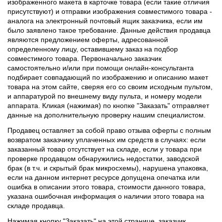
изображенного макета в карточке товара (если такие отличия
присутствуют) и отправки изображения совместимого товара -
аналога на электронный почтовый ящик заказчика, если им
было заявлено такое требование. Данные действия продавца
являются предложением оферты, адресованной
определенному лицу, оставившему заказ на подбор
совместимого товара. Первоначально заказчик
самостоятельно и/или при помощи онлайн-консультанта
подбирает совпадающий по изображению и описанию макет
товара на этом сайте, сверяя его со своим исходным пультом,
и аппаратурой по внешнему виду пульта, и номеру модели
аппарата. Кликая (нажимая) по кнопке "Заказать" отправляет
данные на дополнительную проверку нашим специалистом.
Продавец оставляет за собой право отзыва оферты с полным
возвратом заказчику уплаченных им средств в случаях: если
заказанный товар отсутствует на складе, если у товара при
проверке продавцом обнаружились недостатки, заводской
брак (в т.ч. и скрытый брак микросхемы), нарушена упаковка,
если на данном интернет ресурсе допущена опечатка или
ошибка в описании этого товара, стоимости данного товара,
указана ошибочная информация о наличии этого товара на
складе продавца.
Нажимая кнопку "Заказать" на этой странице, заказчик