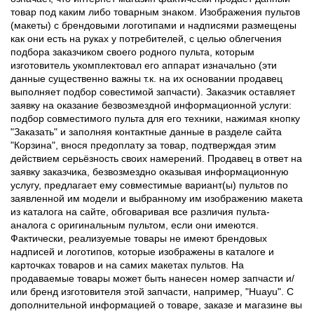
товар под каким либо товарным знаком. Изображения пультов
(макеты) с брендовыми логотипами и надписями размещены
как они есть на руках у потребителей, с целью облегчения
подбора заказчиком своего родного пульта, которым
изготовитель укомплектовал его аппарат изначально (эти
данные существенно важны т.к. на их основании продавец
выполняет подбор совестимой запчасти). Заказчик оставляет
заявку на оказание безвозмездной информационной услуги:
подбор совместимого пульта для его техники, нажимая кнопку
"Заказать" и заполняя контактные данные в разделе сайта
"Корзина", внося предоплату за товар, подтверждая этим
действием серьёзность своих намерений. Продавец в ответ на
заявку заказчика, безвозмездно оказывая информационную
услугу, предлагает ему совместимые вариант(ы) пультов по
заявленной им модели и выбранному им изображению макета
из каталога на сайте, обговаривая все различия пульта-
аналога с оригинальным пультом, если они имеются.
Фактически, реализуемые товары не имеют брендовых
надписей и логотипов, которые изображены в каталоге и
карточках товаров и на самих макетах пультов. На
продаваемые товары может быть нанесен номер запчасти и/
или бренд изготовителя этой запчасти, например, "Huayu". С
дополнительной информацией о товаре, заказе и магазине вы