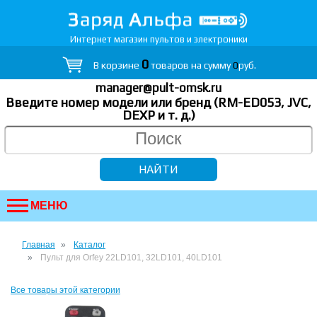
Интернет магазин пультов и электроники
0
В корзине
товаров на сумму
0
руб.
manager@pult-omsk.ru
Введите номер модели или бренд (RM-ED053, JVC,
DEXP
и т. д.
)
МЕНЮ
Главная
Каталог
Пульт для Orfey 22LD101, 32LD101, 40LD101
Все товары этой категории