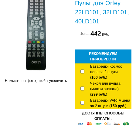
Пульт для Orfey
22LD101, 32LD101,
40LD101
442
Цена:
руб.
РЕКОМЕНДУЕМ
ПРИОБРЕСТИ
Батарейки Космос
цена за 2 штуки
(
100 руб.
)
Нажмите на фото, чтобы увеличить
Чехол для пульта
(мягкая экокожа)
(
299 руб.
)
Батарейки VARTA цена
за 2 штуки (
150 руб.
)
ДОСТУПНЫ СПОСОБЫ
ОПЛАТЫ: