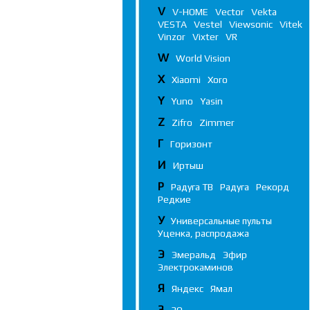
V
V-HOME
Vector
Vekta
VESTA
Vestel
Viewsonic
Vitek
Vinzor
Vixter
VR
W
World Vision
X
Xiaomi
Xoro
Y
Yuno
Yasin
Z
Zifro
Zimmer
Г
Горизонт
И
Иртыш
Р
Радуга ТВ
Радуга
Рекорд
Редкие
У
Универсальные пульты
Уценка, распродажа
Э
Эмеральд
Эфир
Электрокаминов
Я
Яндекс
Ямал
3