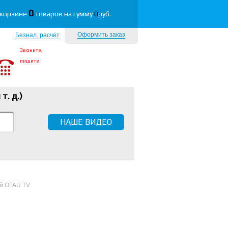
0
 корзине
товаров на сумму
0
руб.
Оформить заказ
Безнал. расчёт
Звоните,
пишите
 т. д.
)
НАШЕ ВИДЕО
й OTAU TV