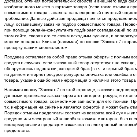
доставки, отличия потребительских свойств и внешнего вида фак
изображенного макета в карточке товара (если такие отличия пр
совместимого товара - аналога на электронный почтовый ящик з
требование. Данные действия продавца являются предложение
лицу, оставившему заказ на подбор совместимого товара. Перво
при помощи онлайн-консультанта подбирает совпадающий по из
этом сайте, сверяя его со своим исходным пультом, и аппаратур
модели аппарата. Кликая (нажимая) по кнопке "Заказать" отпра
проверку нашим специалистом.
Продавец оставляет за собой право отзыва оферты с полным во
средств в случаях: если заказанный товар отсутствует на складе
обнаружились недостатки, заводской брак (в т.ч. и скрытый брак
на данном интернет ресурсе допущена опечатка или ошибка в оп
товара, указана ошибочная информация о наличии этого товара
Нажимая кнопку "Заказать" на этой странице, заказчик подтвержд
данными правилами заказа через этот интернет ресурс, и готов о
совместимого товара, совместимой запчасти для его техники. Пр
т.к. информация на сайте не является офертой и может быть о
Порядок отмены предоплаты состоит из возврата всей суммы уп
средство или электронный кошелёк заказчика с которого был вн
информировании продавцом заказчика на электронный почтовый 
предоплаты.