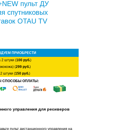
+NEW пульт ДУ
ля спутниковых
тавок OTAU TV
НДУЕМ ПРИОБРЕСТИ
 2 штуки (
100 руб.
)
экокожа) (
299 руб.
)
2 штуки (
150 руб.
)
Ы СПОСОБЫ ОПЛАТЫ:
онного управления для ресиверов
авьте пульт дистанционного управления на