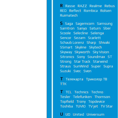
R
Rasse
RAZZ
Realme
Rebus
RED
Reflect
Rombica
Rolsen
Ruimatech
S
Saga
Sagemcom
Samsung
Samtron
Sanyo
Saturn
Sber
Scoole
Selecline
Selenga
Sencor
Sezam
Scarlett
Schaub Lorenz
Sharp
Shivaki
SSmart
Skyline
Skytech
Skyway
Skyworth
Sky Vision
Sitronics
Sony
Soundmax
ST
Strong
Star Track
Starwind
Straus
SunWind
Super
Supra
Suzuki
Svec
Sven
Т
Телекарта
Триколор ТВ
ТТК
T
TCL
Technics
Techno
Tesler
Telefunken
Thomson
Topfield
Trony
Topdevice
Toshiba
TUVIO
TV jet
TV Star
U
UD
United
Universum