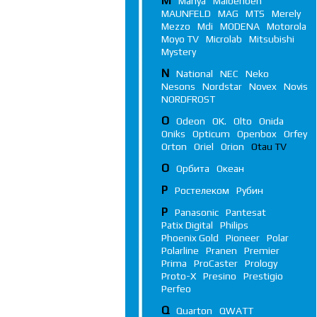
M
Manya
Maibenben
MAUNFELD
MAG
MTS
Merely
Mezzo
Mdi
MODENA
Motorola
Moyo TV
Microlab
Mitsubishi
Mystery
N
National
NEC
Neko
Nesons
Nordstar
Novex
Novis
NORDFROST
O
Odeon
OK.
Olto
Onida
Oniks
Opticum
Openbox
Orfey
Orton
Oriel
Orion
Otau TV
О
Орбита
Океан
Р
Ростелеком
Рубин
P
Panasonic
Pantesat
Patix Digital
Philips
Phoenix Gold
Pioneer
Polar
Polarline
Pranen
Premier
Prima
ProCaster
Prology
Proto-X
Presino
Prestigio
Perfeo
Q
Quarton
QWATT