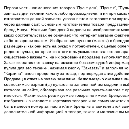
Первая часть наименования товаров "Пульт для", "Пульт к", "Пу
запчасть для техники какого либо производителя, и ни при каких
изготовителя данной запчасти указан в этом заголовке или карто
через данный сайт. Основным изготовителем товара представлен
бренд Huayu. Наличие брендовой надписи на изображениях макет
каких обстоятельствах не означает, что интернет магазин факти
либо товарным знаком. Изображения пультов (макеты) с брендо
размещены как они есть на руках у потребителей, с целью облег
родного пульта, которым изготовитель укомплектовал его аппара
существенно важны т.к. на их основании продавец выполняет по
Заказчик оставляет заявку на оказание безвозмездной информа
пульта для его техники, нажимая кнопку "Заказать" и заполняя к
"Корзина", внося предоплату за товар, подтверждая этим действ
Продавец в ответ на заявку заказчика, безвозмездно оказывая 
совместимые вариант(ы) пультов по заявленной им модели и в
каталога на сайте, обговаривая все различия пульта-аналога с 
имеются. Фактически, реализуемые товары не имеют брендовых 
изображены в каталоге и карточках товаров и на самих макетах
быть нанесен номер запчасти и/или бренд изготовителя этой зап
дополнительной информацией о товаре, заказе и магазине вы 