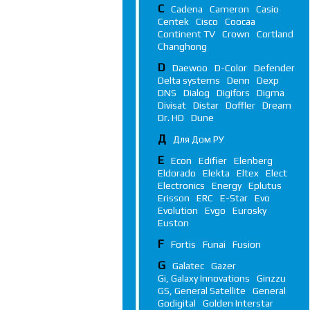
C
Cadena
Cameron
Casio
Centek
Cisco
Coocaa
Continent TV
Crown
Cortland
Changhong
D
Daewoo
D-Color
Defender
Delta systems
Denn
Dexp
DNS
Dialog
Digifors
Digma
Divisat
Distar
Doffler
Dream
Dr. HD
Dune
Д
Для Дом РУ
E
Econ
Edifier
Elenberg
Eldorado
Elekta
Eltex
Elect
Electronics
Energy
Eplutus
Erisson
ERC
E-Star
Evo
Evolution
Evgo
Eurosky
Euston
F
Fortis
Funai
Fusion
G
Galatec
Gazer
Gi, Galaxy Innovations
Ginzzu
GS, General Satellite
General
Godigital
Golden Interstar