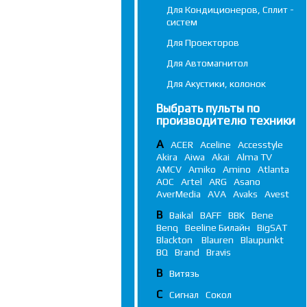
Для Кондиционеров, Сплит -
систем
Для Проекторов
Для Автомагнитол
Для Акустики, колонок
Выбрать пульты по
производителю техники
A
ACER
Aceline
Accesstyle
Akira
Aiwa
Akai
Alma TV
AMCV
Amiko
Amino
Atlanta
AOC
Artel
ARG
Asano
AverMedia
AVA
Avaks
Avest
B
Baikal
BAFF
BBK
Bene
Benq
Beeline Билайн
BigSAT
Blackton
Blauren
Blaupunkt
BQ
Brand
Bravis
В
Витязь
С
Сигнал
Сокол