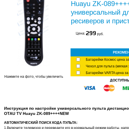
Huayu ZK-089+++
универсальный д
ресиверов и прис
299
Цена:
руб.
РЕКОМЕ
Батарейки Космос цена за
Чехол для пульта (мягкая 
Батарейки VARTA цена за 
Нажмите на фото, чтобы увеличить
ДОСТУПН
Инструкция по настройке универсального пульта дистанци
OTAU TV Huayu ZK-089++++NEW
АВТОМАТИЧЕСКИЙ ПОИСК КОДА ПУЛЬТА:
1.Включите телевизор и переведите его в нормальный режим работы, напр