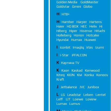
Golden Media
GoldMaster
Goldstar
Gmini
Globo
Н
НТВ+
H
Hamber
Harper
Hartens
Haier
HD BOX
HEC
Helix
Hi
Hiberg
Hiper
Hisense
Hitachi
Holleberg
Horion
Hotcake
Hyundai
Humax
Huawei
I
Iconbit
Imaqliq
Irbis
Izumi
i
i-Star
iFFALСON
К
Картина TV
K
Kaon
Kaskad
Kenwood
Kiteq
KION
Kivi
Konka
Konoos
Kraft
J
Jetbalance
JVC
Junibox
L
LG
Leadstar
Leben
Lentel
Leff
LIT
Loewe
Loview
Lumax
Lumus