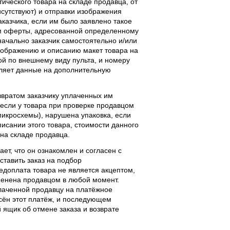
тического товара на складе продавца, от
исутствуют) и отправки изображения
аказчика, если им было заявлено такое
м оферты, адресованной определенному
начально заказчик самостоятельно и/или
ображению и описанию макет товара на
ой по внешнему виду пульта, и номеру
вляет данные на дополнительную
звратом заказчику уплаченных им
, если у товара при проверке продавцом
 микросхемы), нарушена упаковка, если
исании этого товара, стоимости данного
 на складе продавца.
ает, что он ознакомлен и согласен с
ставить заказ на подбор
едоплата товара не является акцептом,
тменена продавцом в любой момент.
лаченной продавцу на платёжное
есён этот платёж, и последующем
ящик об отмене заказа и возврате