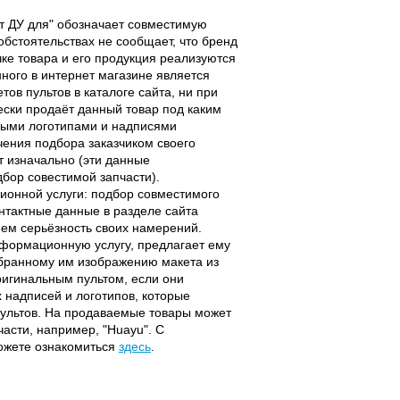
льт ДУ для" обозначает совместимую
 обстоятельствах не сообщает, что бренд
чке товара и его продукция реализуются
ного в интернет магазине является
ов пультов в каталоге сайта, ни при
чески продаёт данный товар под каким
выми логотипами и надписями
чения подбора заказчиком своего
т изначально (эти данные
дбор совестимой запчасти).
ционной услуги: подбор совместимого
онтактные данные в разделе сайта
ием серьёзность своих намерений.
информационную услугу, предлагает ему
ыбранному им изображению макета из
оригинальным пультом, если они
надписей и логотипов, которые
 пультов. На продаваемые товары может
части, например, "Huayu". С
можете ознакомиться
здесь
.