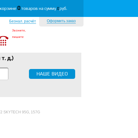
0
 корзине
товаров на сумму
0
руб.
Оформить заказ
Безнал. расчёт
Звоните,
пишите
 т. д.
)
НАШЕ ВИДЕО
-T2 SKYTECH 95G, 157G