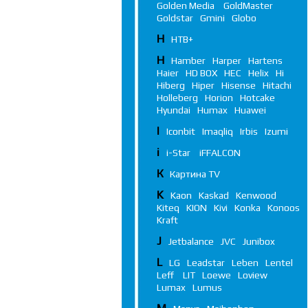
Golden Media
GoldMaster
Goldstar
Gmini
Globo
Н
НТВ+
H
Hamber
Harper
Hartens
Haier
HD BOX
HEC
Helix
Hi
Hiberg
Hiper
Hisense
Hitachi
Holleberg
Horion
Hotcake
Hyundai
Humax
Huawei
I
Iconbit
Imaqliq
Irbis
Izumi
i
i-Star
iFFALСON
К
Картина TV
K
Kaon
Kaskad
Kenwood
Kiteq
KION
Kivi
Konka
Konoos
Kraft
J
Jetbalance
JVC
Junibox
L
LG
Leadstar
Leben
Lentel
Leff
LIT
Loewe
Loview
Lumax
Lumus