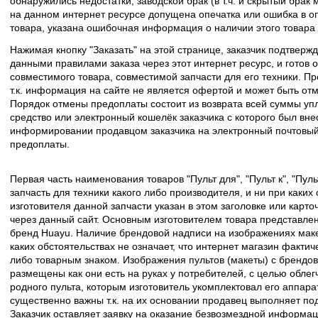
обнаружились недостатки, заводской брак (в т.ч. и скрытый брак
на данном интернет ресурсе допущена опечатка или ошибка в оп
товара, указана ошибочная информация о наличии этого товара
Нажимая кнопку "Заказать" на этой странице, заказчик подтвержд
данными правилами заказа через этот интернет ресурс, и готов о
совместимого товара, совместимой запчасти для его техники. Пр
т.к. информация на сайте не является офертой и может быть о
Порядок отмены предоплаты состоит из возврата всей суммы уп
средство или электронный кошелёк заказчика с которого был вн
информировании продавцом заказчика на электронный почтовый 
предоплаты.
Первая часть наименования товаров "Пульт для", "Пульт к", "Пу
запчасть для техники какого либо производителя, и ни при каких
изготовителя данной запчасти указан в этом заголовке или карто
через данный сайт. Основным изготовителем товара представлен
бренд Huayu. Наличие брендовой надписи на изображениях макет
каких обстоятельствах не означает, что интернет магазин факти
либо товарным знаком. Изображения пультов (макеты) с брендо
размещены как они есть на руках у потребителей, с целью облег
родного пульта, которым изготовитель укомплектовал его аппара
существенно важны т.к. на их основании продавец выполняет по
Заказчик оставляет заявку на оказание безвозмездной информа