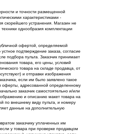
верности и точности размещенной
тическими характеристиками -
ля скорейшего устранения. Магазин не
 техники однообразия комплектации
публичной офертой, определяемой
 устное подтверждение заказа, согласие
ле подбора пульта. Заказчик принимает
енования товара, его цены, условий
тического товара на складе продавца, от
исутствуют) и отправки изображения
аказчика, если им было заявлено такое
м оферты, адресованной определенному
начально заказчик самостоятельно и/или
ображению и описанию макет товара на
ой по внешнему виду пульта, и номеру
вляет данные на дополнительную
звратом заказчику уплаченных им
, если у товара при проверке продавцом