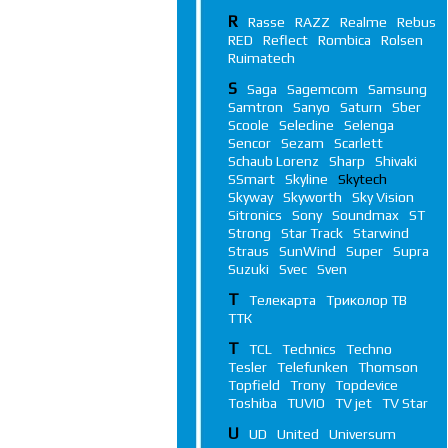
R
Rasse
RAZZ
Realme
Rebus
RED
Reflect
Rombica
Rolsen
Ruimatech
S
Saga
Sagemcom
Samsung
Samtron
Sanyo
Saturn
Sber
Scoole
Selecline
Selenga
Sencor
Sezam
Scarlett
Schaub Lorenz
Sharp
Shivaki
SSmart
Skyline
Skytech
Skyway
Skyworth
Sky Vision
Sitronics
Sony
Soundmax
ST
Strong
Star Track
Starwind
Straus
SunWind
Super
Supra
Suzuki
Svec
Sven
Т
Телекарта
Триколор ТВ
ТТК
T
TCL
Technics
Techno
Tesler
Telefunken
Thomson
Topfield
Trony
Topdevice
Toshiba
TUVIO
TV jet
TV Star
U
UD
United
Universum