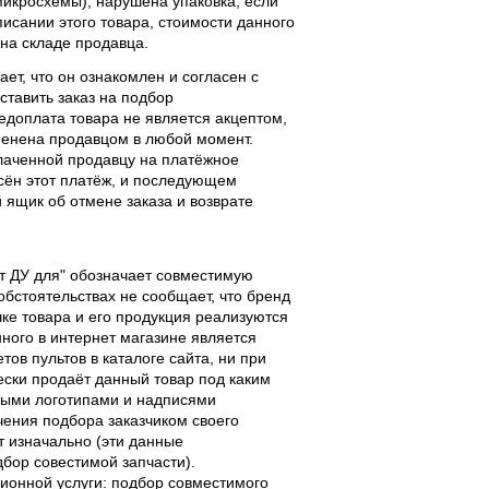
 микросхемы), нарушена упаковка, если
исании этого товара, стоимости данного
 на складе продавца.
ает, что он ознакомлен и согласен с
ставить заказ на подбор
едоплата товара не является акцептом,
тменена продавцом в любой момент.
лаченной продавцу на платёжное
есён этот платёж, и последующем
ящик об отмене заказа и возврате
льт ДУ для" обозначает совместимую
 обстоятельствах не сообщает, что бренд
чке товара и его продукция реализуются
ного в интернет магазине является
ов пультов в каталоге сайта, ни при
чески продаёт данный товар под каким
выми логотипами и надписями
чения подбора заказчиком своего
т изначально (эти данные
дбор совестимой запчасти).
ционной услуги: подбор совместимого