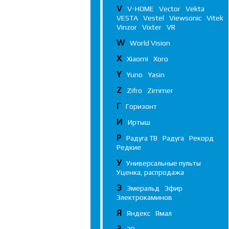
V
V-HOME
Vector
Vekta
VESTA
Vestel
Viewsonic
Vitek
Vinzor
Vixter
VR
W
World Vision
X
Xiaomi
Xoro
Y
Yuno
Yasin
Z
Zifro
Zimmer
Г
Горизонт
И
Иртыш
Р
Радуга ТВ
Радуга
Рекорд
Редкие
У
Универсальные пульты
Уценка, распродажа
Э
Эмеральд
Эфир
Электрокаминов
Я
Яндекс
Ямал
3