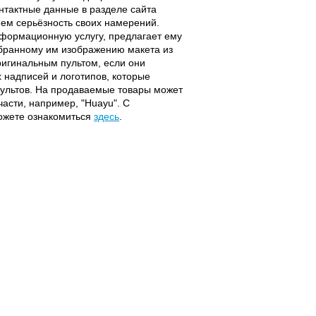
онтактные данные в разделе сайта
ием серьёзность своих намерений.
информационную услугу, предлагает ему
ыбранному им изображению макета из
оригинальным пультом, если они
надписей и логотипов, которые
 пультов. На продаваемые товары может
части, например, "Huayu". С
можете ознакомиться
здесь
.