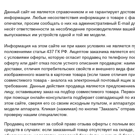
Данный сайт не является справочником и не гарантирует досто
информации. Любые несоответствия информации о товаре с фак
опечатки, просим сообщать о них на административный E-mail д
несёт ответственности за несоблюдение производителями вашей
выпускаемых им устройств одной и той же модели.
Информация на этом сайте ни при каких условиях не является 
положениями статьи 437 ГК РФ. Акцептом заказчика является его
с условиями оферты, которую огласит продавец по телефону пос
оферту или даёт отказ после устного описания продавцом: наим
доставки, отличия потребительских свойств и внешнего вида фак
изображенного макета в карточке товара (если такие отличия пр
совместимого товара - аналога на электронный почтовый ящик з
требование. Данные действия продавца являются предложение
лицу, оставившему заказ на подбор совместимого товара. Перво
при помощи онлайн-консультанта подбирает совпадающий по из
этом сайте, сверяя его со своим исходным пультом, и аппаратур
модели аппарата. Кликая (нажимая) по кнопке "Заказать" отпра
проверку нашим специалистом.
Продавец оставляет за собой право отзыва оферты с полным во
средств в случаях: если заказанный товар отсутствует на складе