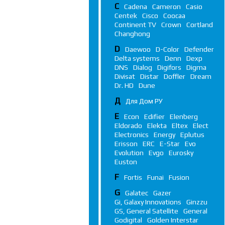
C
Cadena
Cameron
Casio
Centek
Cisco
Coocaa
Continent TV
Crown
Cortland
Changhong
D
Daewoo
D-Color
Defender
Delta systems
Denn
Dexp
DNS
Dialog
Digifors
Digma
Divisat
Distar
Doffler
Dream
Dr. HD
Dune
Д
Для Дом РУ
E
Econ
Edifier
Elenberg
Eldorado
Elekta
Eltex
Elect
Electronics
Energy
Eplutus
Erisson
ERC
E-Star
Evo
Evolution
Evgo
Eurosky
Euston
F
Fortis
Funai
Fusion
G
Galatec
Gazer
Gi, Galaxy Innovations
Ginzzu
GS, General Satellite
General
Godigital
Golden Interstar