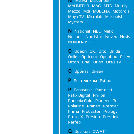
M
Manya
Maibenben
MAUNFELD
MAG
MTS
Merely
Mezzo
Mdi
MODENA
Motorola
Moyo TV
Microlab
Mitsubishi
Mystery
N
National
NEC
Neko
Nesons
Nordstar
Novex
Novis
NORDFROST
O
Odeon
OK.
Olto
Onida
Oniks
Opticum
Openbox
Orfey
Orton
Oriel
Orion
Otau TV
О
Орбита
Океан
Р
Ростелеком
Рубин
P
Panasonic
Pantesat
Patix Digital
Philips
Phoenix Gold
Pioneer
Polar
Polarline
Pranen
Premier
Prima
ProCaster
Prology
Proto-X
Presino
Prestigio
Perfeo
Q
Quarton
QWATT