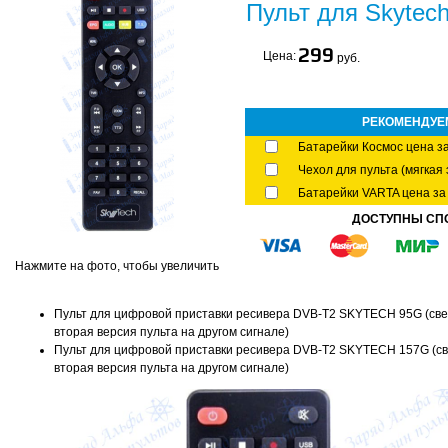
Пульт для Skytec
299
Цена:
руб.
РЕКОМЕНДУЕ
Батарейки Космос цена за
Чехол для пульта (мягкая 
Батарейки VARTA цена за 
ДОСТУПНЫ СП
Нажмите на фото, чтобы увеличить
Пульт для цифровой приставки ресивера DVB-T2 SKYTECH 95G (свер
вторая версия пульта на другом сигнале)
Пульт для цифровой приставки ресивера DVB-T2 SKYTECH 157G (све
вторая версия пульта на другом сигнале)