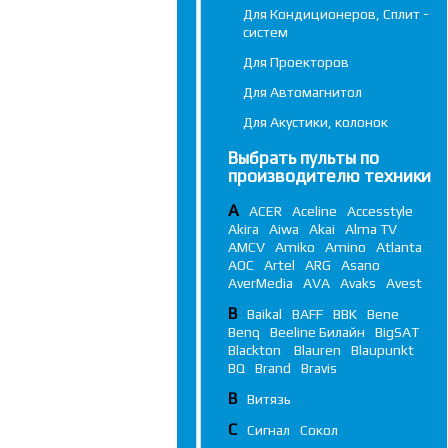
Для Кондиционеров, Сплит -
систем
Для Проекторов
Для Автомагнитол
Для Акустики, колонок
Выбрать пульты по
производителю техники
A
ACER
Aceline
Accesstyle
Akira
Aiwa
Akai
Alma TV
AMCV
Amiko
Amino
Atlanta
AOC
Artel
ARG
Asano
AverMedia
AVA
Avaks
Avest
B
Baikal
BAFF
BBK
Bene
Benq
Beeline Билайн
BigSAT
Blackton
Blauren
Blaupunkt
BQ
Brand
Bravis
В
Витязь
С
Сигнал
Сокол