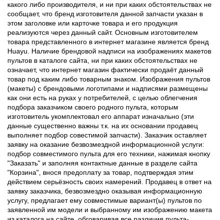
какого либо производителя, и ни при каких обстоятельствах не
сообщает, что бренд изготовителя данной запчасти указан в
этом заголовке или карточке товара и его продукция
реализуются через данный сайт. Основным изготовителем
товара представленного в интернет магазине является бренд
Huayu. Наличие брендовой надписи на изображениях макетов
пультов в каталоге сайта, ни при каких обстоятельствах не
означает, что интернет магазин фактически продаёт данный
товар под каким либо товарным знаком. Изображения пультов
(макеты) с брендовыми логотипами и надписями размещены
как они есть на руках у потребителей, с целью облегчения
подбора заказчиком своего родного пульта, которым
изготовитель укомплектовал его аппарат изначально (эти
данные существенно важны т.к. на их основании продавец
выполняет подбор совестимой запчасти). Заказчик оставляет
заявку на оказание безвозмездной информационной услуги:
подбор совместимого пульта для его техники, нажимая кнопку
"Заказать" и заполняя контактные данные в разделе сайта
"Корзина", внося предоплату за товар, подтверждая этим
действием серьёзность своих намерений. Продавец в ответ на
заявку заказчика, безвозмездно оказывая информационную
услугу, предлагает ему совместимые вариант(ы) пультов по
заявленной им модели и выбранному им изображению макета
из каталога на сайте, обговаривая все различия пульта-