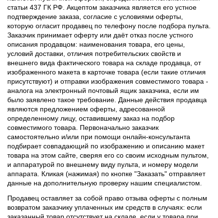
статьи 437 ГК РФ. Акцептом заказчика является его устное
подтверждение заказа, согласие с условиями оферты,
которую огласит продавец по телефону после подбора пульта.
Заказчик принимает оферту или даёт отказ после устного
описания продавцом: наименования товара, его цены,
условий доставки, отличия потребительских свойств и
внешнего вида фактического товара на складе продавца, от
изображенного макета в карточке товара (если такие отличия
присутствуют) и отправки изображения совместимого товара -
аналога на электронный почтовый ящик заказчика, если им
было заявлено такое требование. Данные действия продавца
являются предложением оферты, адресованной
определенному лицу, оставившему заказ на подбор
совместимого товара. Первоначально заказчик
самостоятельно и/или при помощи онлайн-консультанта
подбирает совпадающий по изображению и описанию макет
товара на этом сайте, сверяя его со своим исходным пультом,
и аппаратурой по внешнему виду пульта, и номеру модели
аппарата. Кликая (нажимая) по кнопке "Заказать" отправляет
данные на дополнительную проверку нашим специалистом.
Продавец оставляет за собой право отзыва оферты с полным
возвратом заказчику уплаченных им средств в случаях: если
заказанный товар отсутствует на складе, если у товара при