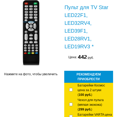
Пульт для TV Star
LED22F1,
LED32RV4,
LED39F1,
LED28RV1,
LED19RV3 *
442
Цена:
руб.
Нажмите на фото, чтобы увеличить
РЕКОМЕНДУЕМ
ПРИОБРЕСТИ
Батарейки Космос
цена за 2 штуки
(
100 руб.
)
Чехол для пульта
(мягкая экокожа)
(
299 руб.
)
Батарейки VARTA цена