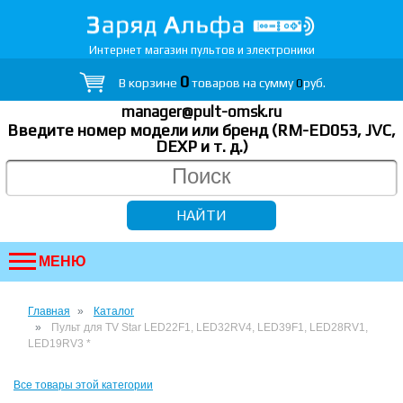
Интернет магазин пультов и электроники
0
В корзине
товаров на сумму
0
руб.
manager@pult-omsk.ru
Введите номер модели или бренд (RM-ED053, JVC,
DEXP
и т. д.
)
МЕНЮ
Главная
Каталог
Пульт для TV Star LED22F1, LED32RV4, LED39F1, LED28RV1,
LED19RV3 *
Все товары этой категории